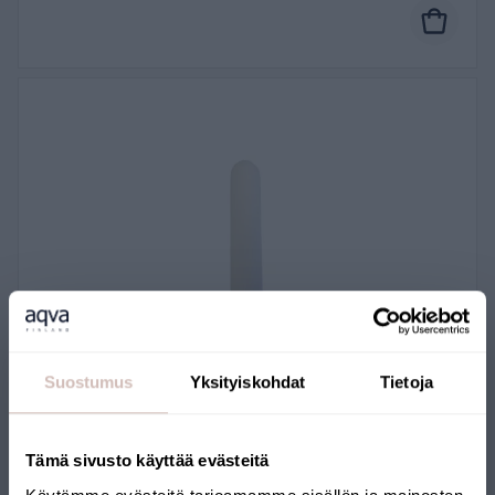
Suostumus
Yksityiskohdat
Tietoja
Replacement filter for AQVA ONE C
Tämä sivusto käyttää evästeitä
Countertop Filter