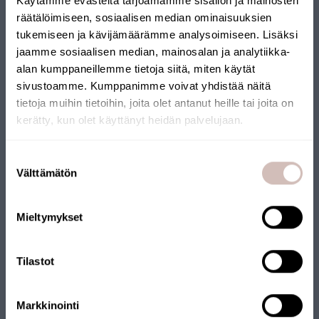
Käytämme evästeitä tarjoamamme sisällön ja mainosten
AQ002-2V
räätälöimiseen, sosiaalisen median ominaisuuksien
49,00 €
tukemiseen ja kävijämäärämme analysoimiseen. Lisäksi
jaamme sosiaalisen median, mainosalan ja analytiikka-
alan kumppaneillemme tietoja siitä, miten käytät
sivustoamme. Kumppanimme voivat yhdistää näitä
tietoja muihin tietoihin, joita olet antanut heille tai joita on
kerätty, kun olet käyttänyt heidän palvelujaan.
Select your shipping country and language to continu
Suostumuksen
Shipping
Välttämätön
valinta
country
Language
Mieltymykset
Continue
Tilastot
Markkinointi