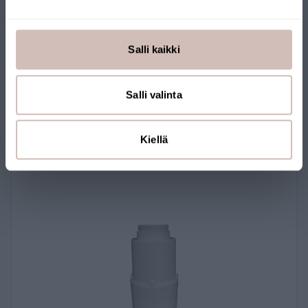
Replacement filter for AQVA counter top
purifier
Salli kaikki
AQ002-1V
79,00 €
Salli valinta
Kiellä