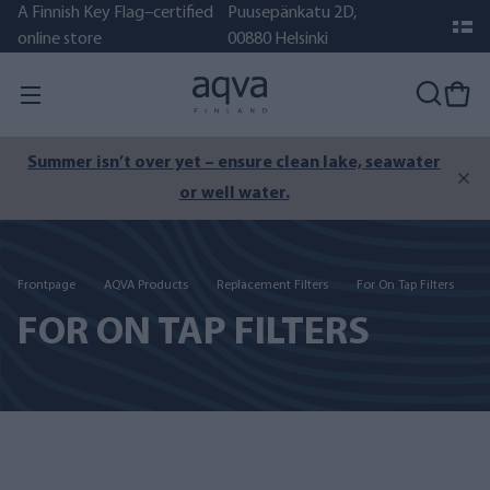
A Finnish Key Flag–certified
Puusepänkatu 2D,
online store
00880 Helsinki
Summer isn’t over yet – ensure clean lake, seawater
or well water.
Frontpage
AQVA Products
Replacement Filters
For On Tap Filters
FOR ON TAP FILTERS