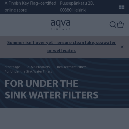
A Finnish Key Flag–certified
Puusepänkatu 2D,
online store
00880 Helsinki
Summer isn’t over yet – ensure clean lake, seawater
or well water.
Frontpage
AQVA Products
Replacement Filters
For Under the Sink Water Filters
FOR UNDER THE
SINK WATER FILTERS