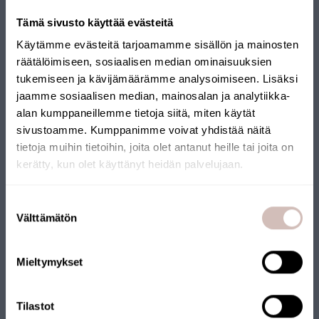
Tämä sivusto käyttää evästeitä
Käytämme evästeitä tarjoamamme sisällön ja mainosten
räätälöimiseen, sosiaalisen median ominaisuuksien
tukemiseen ja kävijämäärämme analysoimiseen. Lisäksi
jaamme sosiaalisen median, mainosalan ja analytiikka-
alan kumppaneillemme tietoja siitä, miten käytät
sivustoamme. Kumppanimme voivat yhdistää näitä
tietoja muihin tietoihin, joita olet antanut heille tai joita on
kerätty, kun olet käyttänyt heidän palvelujaan.
Select your shipping country and language to continu
Suostumuksen
Shipping
AQVA post mineralisation filter
Välttämätön
valinta
country
AQ006-PM
Language
16,00 €
Mieltymykset
Continue
Tilastot