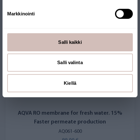
Markkinointi
Salli kaikki
Salli valinta
Kiellä
AQVA RO membrane for fresh water. 15%
Faster permeate production
AQ061-600