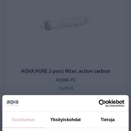
AQVA PURE 2 post filter, active carbon
AQ006-PC
14,00 €
Suostumus
Yksityiskohdat
Tietoja