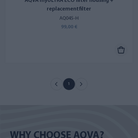
AQVA myULTRA ECO filter housing +
replacementfilter
AQ045-H
99,00 €
1
WHY CHOOSE AQVA?