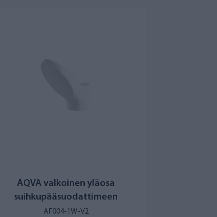
AQVA valkoinen yläosa
suihkupääsuodattimeen
AF004-1W-V2