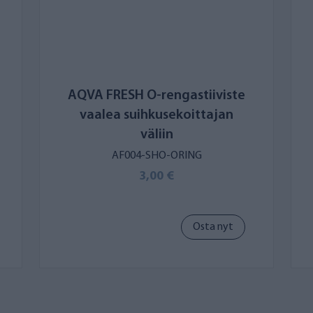
AQVA FRESH O-rengastiiviste
vaalea suihkusekoittajan
väliin
AF004-SHO-ORING
3,00 €
Osta nyt