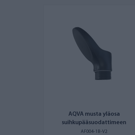
AQVA musta yläosa
suihkupääsuodattimeen
AF004-1B-V2