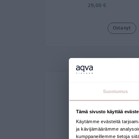
29,00 €
Osta nyt
Suostumus
Tämä sivusto käyttää eväste
Käytämme evästeitä tarjoama
ja kävijämäärämme analysoim
kumppaneillemme tietoja siitä