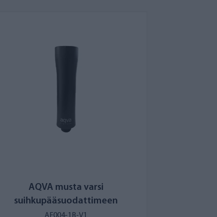
AQVA musta varsi
suihkupääsuodattimeen
AF004-1B-V1