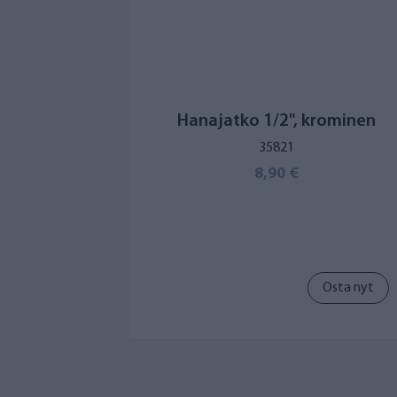
Hanajatko 1/2", krominen
35821
8,90 €
Osta nyt