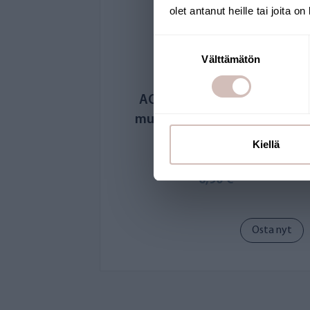
olet antanut heille tai joita o
Suostumuksen
Välttämätön
valinta
AQVA FRESH kierresovite,
musta 1/2 tuuman sisäinen
kierre
Kiellä
AF004-ADA
6,90 €
Osta nyt