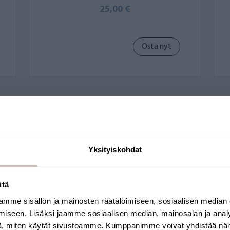
25,00 €
Osta nyt
Yksityiskohdat
itä
mme sisällön ja mainosten räätälöimiseen, sosiaalisen median
Valitse toimitusmaa ja kieli jatkaaksesi
iseen. Lisäksi jaamme sosiaalisen median, mainosalan ja analy
Toimitusmaa
Kieli
, miten käytät sivustoamme. Kumppanimme voivat yhdistää näitä t