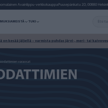
uomalainen Avainlippu-verkkokauppa
Puusepänkatu 2D, 00880 Helsink
MUKSIA
MEISTÄ
TUKI
ä on kesää jäljellä – varmista puhdas järvi-, meri- tai kaivoves
suodattimien varaosat
ODATTIMIEN