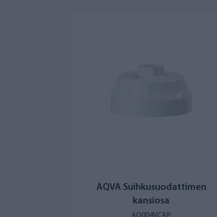
AQVA Suihkusuodattimen
kansiosa
AQ004VCAP