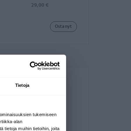
29,00 €
Osta nyt
Tietoja
 ominaisuuksien tukemiseen
tiikka-alan
ietoja muihin tietoihin, joita