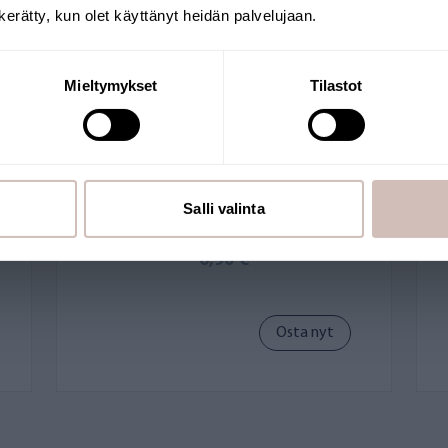
n kerätty, kun olet käyttänyt heidän palvelujaan.
Jatka
Mieltymykset
Tilastot
AQVA FRESH kierresovite,
valkoinen 1/2 tuuman
sisäisäinen kierre
Salli valinta
AF004-ADA-W
6,90 €
Osta nyt