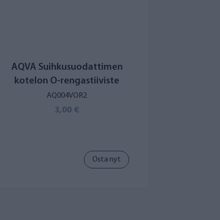
AQVA Suihkusuodattimen
kotelon O-rengastiiviste
AQ004VOR2
3,00 €
Osta nyt