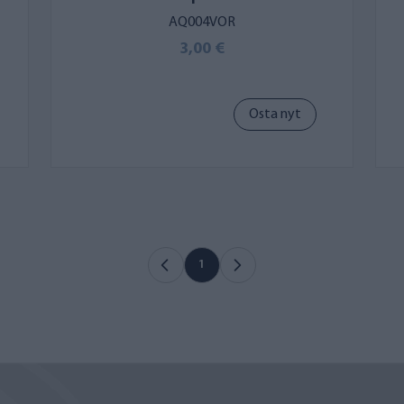
AQ004VOR
3,00 €
Osta nyt
1