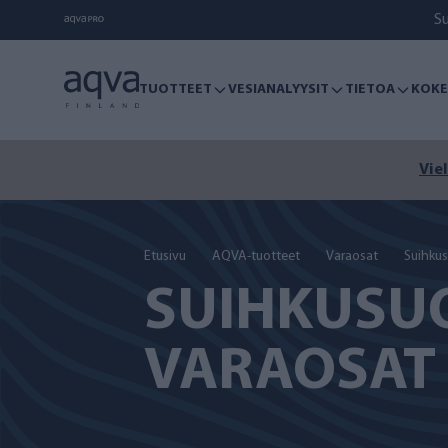
S
TUOTTEET
VESIANALYYSIT
TIETOA
KOKE
Viel
Etusivu
AQVA-tuotteet
Varaosat
Suihku
SUIHKUSU
VARAOSAT