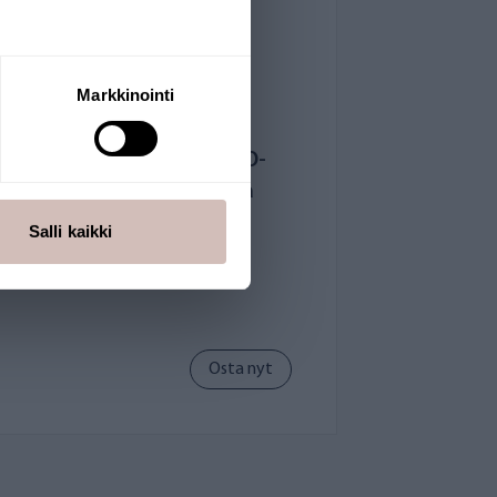
Markkinointi
AQVA FRESH kotelon O-
rengas X-malli musta
AF004-ORING
Salli kaikki
3,00 €
Osta nyt