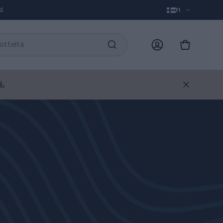
i
FI
i.