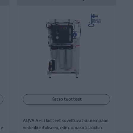
odattamisesta? Tutustu
merivedensuodattamisesta kerto
in soveltuu minulle?
kkaat ja toimivat meriveden suodattimet erilaisiin tarpeisi
n sarjan laitteistoihin ja ominaisuuksiin.
oaa ratkaisuja juomaveden suodattamiseen tai juoma- ja p
sta
löytyy suuremmat laitteistot, joilla voidaan suodattaa j
I -sarjoista löydät myös uudet asennusvalmiit käänteisosmo
käänteisosmoosilaitteesta saarimökillä.
n käyttö on vaivatonta
n vähän kausihuoltoja ja niiden käyttökustannukset ovat 
Katso tuotteet
et, mutta suosittelemme käyttämään asennukseen ammattima
ältävät kaiken suodattamiseen tarvittavan ja verkkokaupast
AQVA AHTI laitteet soveltuvat suurempaan
te
vedenkulutukseen, esim. omakotitaloihin.
ne liittyvät lähinnä suodattimien ajoittaiseen vaihtoon ja ma