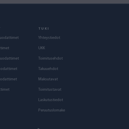
T
TUKI
uodattimet
Yhteystiedot
timet
UKK
suodattimet
Toimitusehdot
uodattimet
Takuuehdot
odattimet
Maksutavat
timet
Toimitustavat
Laskutustiedot
Peruutuslomake