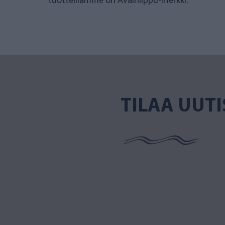
tuotteillamme on Avainlippu-merkki.
TILAA UUTI