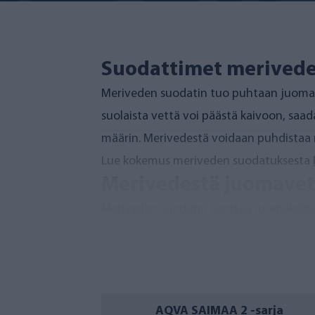
Suodattimet merivede
Meriveden suodatin tuo puhtaan juomaved
suolaista vettä voi päästä kaivoon, sa
määrin. Merivedestä voidaan puhdistaa m
Lue kokemus meriveden suodatuksesta
Merivedestä juomavet
Meriveden suodatin tuottaa juomakelpois
merestä voidaan tehdä käyttämällä ranta
esisuodattimelle.
Laadukkaat käänteisosmoosilaitteemme po
luonnonvesissä esiintyviä yhdisteitä. Lo
AQVA SAIMAA 2 -sarja