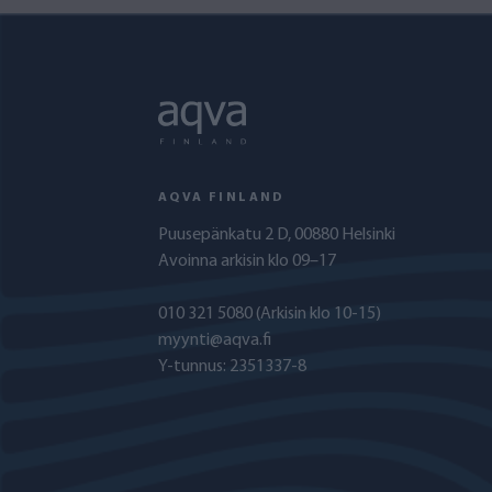
AQVA FINLAND
Puusepänkatu 2 D, 00880 Helsinki
Avoinna arkisin klo 09–17
010 321 5080
(Arkisin klo 10-15)
myynti@aqva.fi
Y-tunnus: 2351337-8