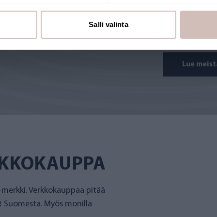
todistetusti t
Salli valinta
Avainlippu-ve
Lue meist
RKKOKAUPPA
merkki. Verkkokauppaa pitää
et Suomesta. Myös monilla