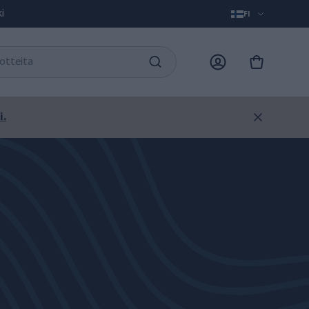
i
FI
i.