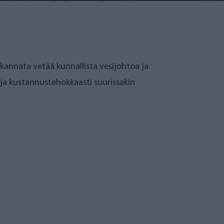
kannata vetää kunnallista vesijohtoa ja
ja kustannustehokkaasti suurissakin
umpulla tai -automaatilla. Vedenotto
i viedään AQVAn paketteihin kuuluvalle
nilevää, bakteereita sekä muita