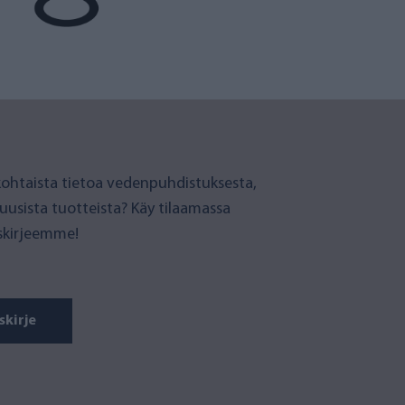
ohtaista tietoa vedenpuhdistuksesta,
 uusista tuotteista? Käy tilaamassa
iskirjeemme!
skirje