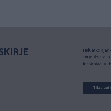
SKIRJE
Haluatko ajank
tarjouksista ja
inspiroiva uut
Tilaa uuti