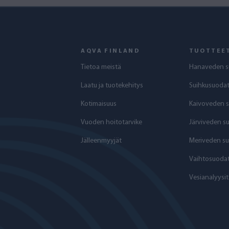
AQVA FINLAND
TUOTTEE
Tietoa meistä
Hanaveden s
Laatu ja tuotekehitys
Suihkusuodat
Kotimaisuus
Kaivoveden 
Vuoden hoitotarvike
Järviveden s
Jälleenmyyjät
Meriveden su
Vaihtosuodat
Vesianalyysit