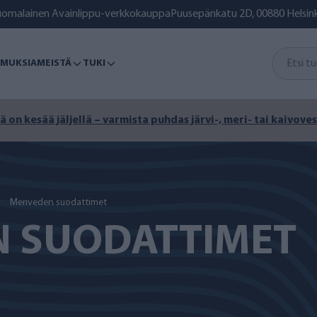
uomalainen Avainlippu-verkkokauppa
Puusepänkatu 2D, 00880 Helsink
MUKSIA
MEISTÄ
TUKI
ä on kesää jäljellä – varmista puhdas järvi-, meri- tai kaivoves
Meriveden suodattimet
N SUODATTIMET