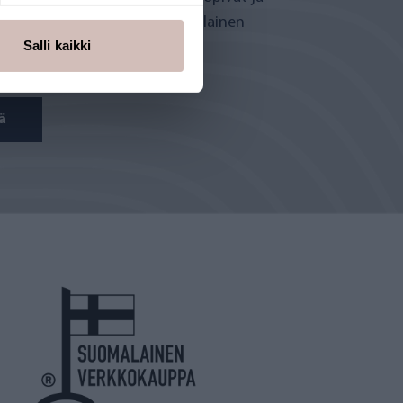
oimivat AQVA-tuotteet. Suomalainen
Salli kaikki
rkkokauppa.
ä