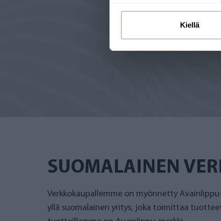
Kiellä
SUOMALAINEN VE
Verkkokaupallemme on myönnetty Avainlippu-
yllä suomalainen yritys, joka toimittaa tuotte