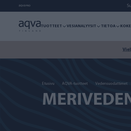
S
TUOTTEET
VESIANALYYSIT
TIETOA
KOKE
Viel
Etusivu
AQVA-tuotteet
Vedensuodattimet
MERIVEDE