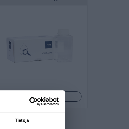
a teemme laboratoriossamme nopeat ja
a laadukkaita laitteistoja käyttäen.
ytteet omassa laboratoriossamme
t helposti vedenlaadun mahdolliset
Katso tuotteet
Tietoja