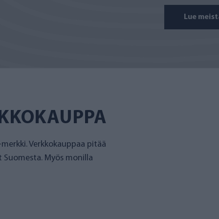
Lue meist
RKKOKAUPPA
merkki. Verkkokauppaa pitää
et Suomesta. Myös monilla