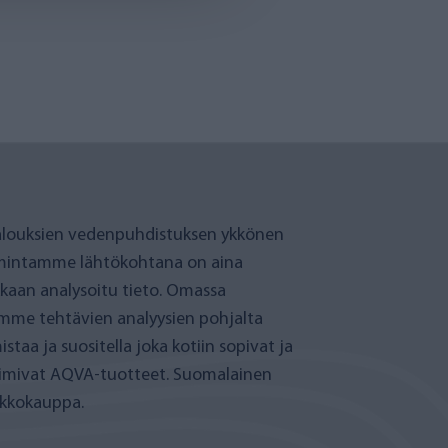
louksien vedenpuhdistuksen ykkönen
mintamme lähtökohtana on aina
rkkaan analysoitu tieto. Omassa
mme tehtävien analyysien pohjalta
taa ja suositella joka kotiin sopivat ja
oimivat AQVA-tuotteet. Suomalainen
rkkokauppa.