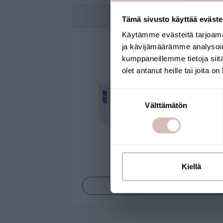
Toivoessanne suosituksen oikean vedenp
Yksittäisanalyysit
Tämä sivusto käyttää eväste
Käytämme evästeitä tarjoama
ja kävijämäärämme analysoim
kumppaneillemme tietoja siitä
olet antanut heille tai joita o
Suostumuksen
Välttämätön
valinta
Kiellä
Katso tuotteet