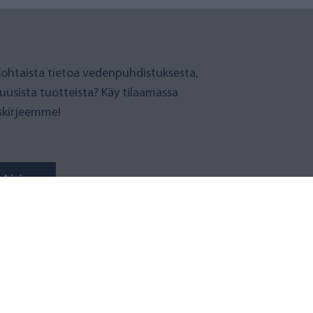
ohtaista tietoa vedenpuhdistuksesta,
 uusista tuotteista? Käy tilaamassa
iskirjeemme!
skirje