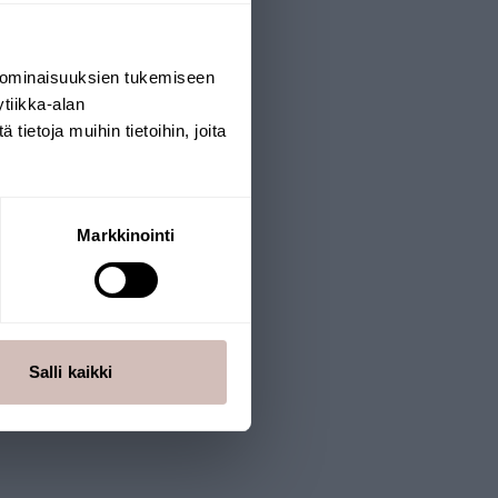
 ominaisuuksien tukemiseen
tiikka-alan
ietoja muihin tietoihin, joita
Markkinointi
Salli kaikki