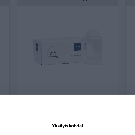
veden todellisen laadun
sianalyysi?
yttötarkoituksesta ja epäpuhtauksien epäilystä. Me AQVAll
oista sekä hana- ja luonnonvesistä hyväksyttyjä menetelmiä j
in
tarpeisiinne.
si nopeasti
maan korkeimpiin laatustandardeihin. Analysoimme vesinä
ja nopeasti. Tulokset toimitetaan selkeänä raporttina - näe
 korjaamiseen.
Katso tuotteet
Yksityiskohdat
i