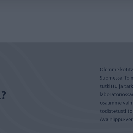
Olemme kotita
Suomessa. Toi
tutkittu ja ta
A?
laboratoriossa
osaamme valmis
todistetusti t
Avainlippu-ve