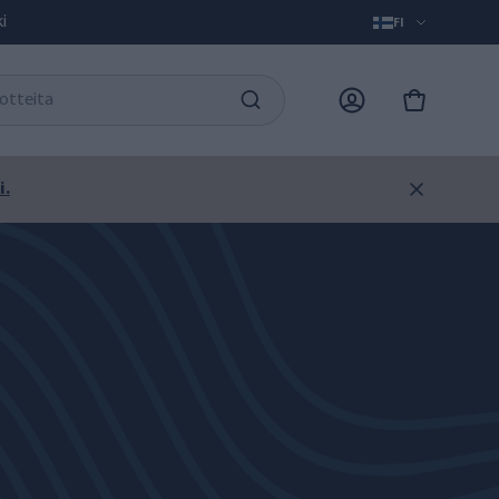
i
FI
i.