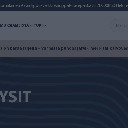
uomalainen Avainlippu-verkkokauppa
Puusepänkatu 2D, 00880 Helsink
MUKSIA
MEISTÄ
TUKI
ä on kesää jäljellä – varmista puhdas järvi-, meri- tai kaivoves
YSIT