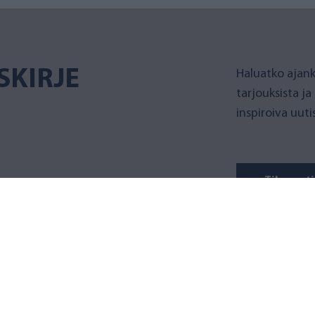
SKIRJE
Haluatko ajank
tarjouksista ja
inspiroiva uut
Tilaa uuti