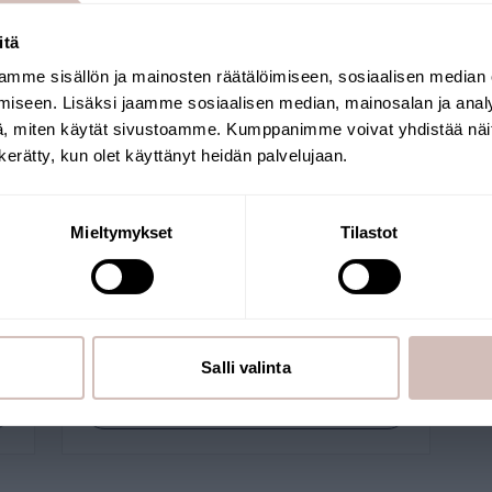
uhdistuslaitteen valintaan
Seuranta-analyysit
itä
mme sisällön ja mainosten räätälöimiseen, sosiaalisen median
669
+
arvostelua
Valitse toimitusmaa ja kieli jatkaaksesi
iseen. Lisäksi jaamme sosiaalisen median, mainosalan ja analy
Toimitusmaa
Kieli
, miten käytät sivustoamme. Kumppanimme voivat yhdistää näitä t
n kerätty, kun olet käyttänyt heidän palvelujaan.
Jatka
Mieltymykset
Tilastot
Salli valinta
Katso tuotteet