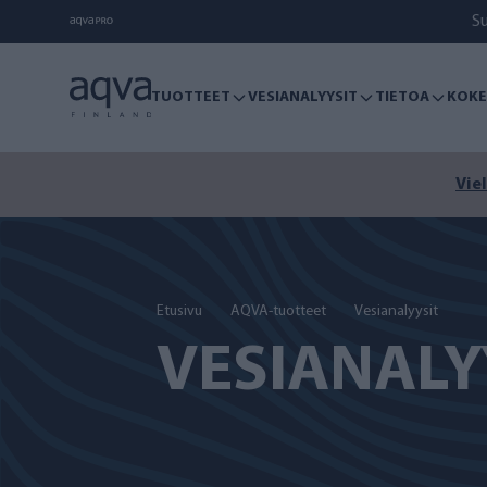
S
TUOTTEET
VESIANALYYSIT
TIETOA
KOKE
Viel
Etusivu
AQVA-tuotteet
Vesianalyysit
VESIANALY