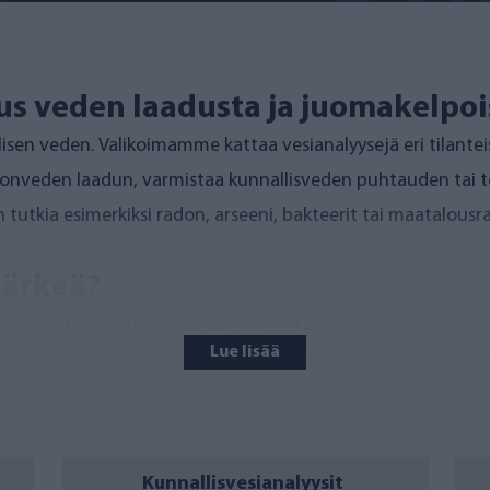
us veden laadusta ja juomakelpo
lisen veden. Valikoimamme kattaa vesianalyysejä eri tilanteis
nonveden laadun, varmistaa kunnallisveden puhtauden tai 
an tutkia esimerkiksi radon, arseeni, bakteerit tai maatalous
tärkeä?
a sen laatu vaikuttaa suoraan terveyteen. Kaivovesi ja luonno
Lue lisää
annoitteista peräisin olevia nitraatteja. Kaivovesien laatu tul
intyä jäämiä, jotka vaikuttavat esimerkiksi veden makuun t
taa sinua varmistamaan veden turvallisuuden sekä selvitt
Kunnallisvesianalyysit