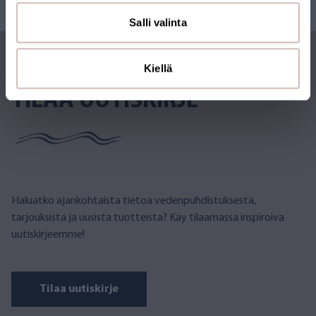
Salli valinta
Kiellä
TILAA UUTISKIRJE
Haluatko ajankohtaista tietoa vedenpuhdistuksesta,
tarjouksista ja uusista tuotteista? Käy tilaamassa inspiroiva
uutiskirjeemme!
Tilaa uutiskirje