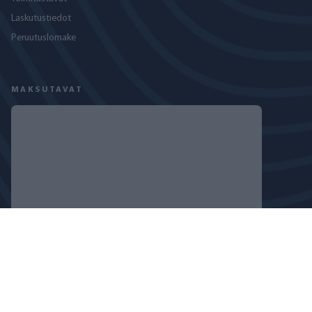
Laskutustiedot
Peruutuslomake
MAKSUTAVAT
SEURAA MEITÄ
TIETOSUOJASELOSTE
EVÄSTEKÄYTÄNTÖ