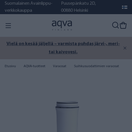
Suomalainen Avainlippu-
Puusepänkatu 2D,
verkkokauppa
00880 Helsinki
Vielä on kesää jäljellä – varmista puhdas järvi-, meri-
tai kaivovesi.
Etusivu
AQVA-tuotteet
Varaosat
Suihkusuodattimien varaosat