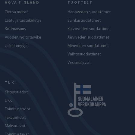
AQVA FINLAND
TUOTTEET
Tietoa meistä
Hanaveden suodattimet
Laatu ja tuotekehitys
Suihkusuodattimet
Kotimaisuus
Kaivoveden suodattimet
Vuoden hoitotarvike
Järviveden suodattimet
Jälleenmyyjät
Meriveden suodattimet
Vaihtosuodattimet
Vesianalyysit
TUKI
Yhteystiedot
UKK
Toimitusehdot
Takuuehdot
Maksutavat
Toimitustavat