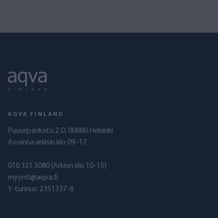
AQVA FINLAND
Puusepänkatu 2 D, 00880 Helsinki
Avoinna arkisin klo 09–17
010 321 5080
(Arkisin klo 10-15)
myynti@aqva.fi
Y-tunnus: 2351337-8