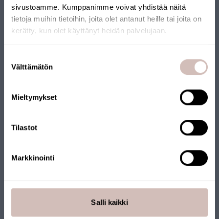
sivustoamme. Kumppanimme voivat yhdistää näitä
SUOMALAINEN
tietoja muihin tietoihin, joita olet antanut heille tai joita on
kerätty, kun olet käyttänyt heidän palvelujaan.
VERKKOKAUPPA
Valitse toimitusmaa ja kieli jatkaaksesi
Suostumuksen
Verkkokaupallemme on myönnetty Avainlippu-merkki.
Toimitusmaa
Välttämätön
valinta
Verkkokauppaa pitää yllä suomalainen yritys, joka toimittaa
Kieli
tuotteet Suomesta. Myös monilla tuotteillamme on
Mieltymykset
Avainlippu-merkki.
Jatka
Tilastot
Markkinointi
Salli kaikki