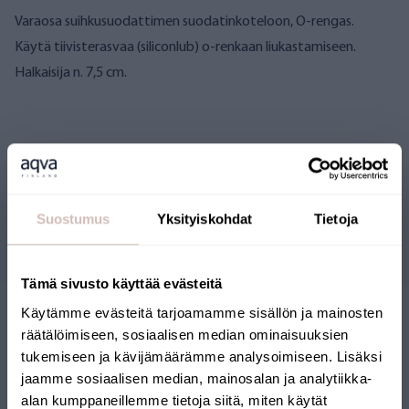
Varaosa suihkusuodattimen suodatinkoteloon, O-rengas.
Käytä tiivisterasvaa (siliconlub) o-renkaan liukastamiseen.
Halkaisija n. 7,5 cm.
Arvostelut
Suostumus
Yksityiskohdat
Tietoja
Kysymyksiä
Tämä sivusto käyttää evästeitä
Käytämme evästeitä tarjoamamme sisällön ja mainosten
räätälöimiseen, sosiaalisen median ominaisuuksien
tukemiseen ja kävijämäärämme analysoimiseen. Lisäksi
jaamme sosiaalisen median, mainosalan ja analytiikka-
alan kumppaneillemme tietoja siitä, miten käytät