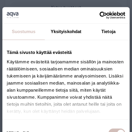
Katso tuotteet
John Guest -sulut: Y- ja T-haarat
Suostumus
Yksityiskohdat
Tietoja
Tämä sivusto käyttää evästeitä
Käytämme evästeitä tarjoamamme sisällön ja mainosten
räätälöimiseen, sosiaalisen median ominaisuuksien
tukemiseen ja kävijämäärämme analysoimiseen. Lisäksi
jaamme sosiaalisen median, mainosalan ja analytiikka-
alan kumppaneillemme tietoja siitä, miten käytät
sivustoamme. Kumppanimme voivat yhdistää näitä
tietoja muihin tietoihin, joita olet antanut heille tai joita on
kerätty, kun olet käyttänyt heidän palvelujaan.
Valitse toimitusmaa ja kieli jatkaaksesi
Suostumuksen
Katso tuotteet