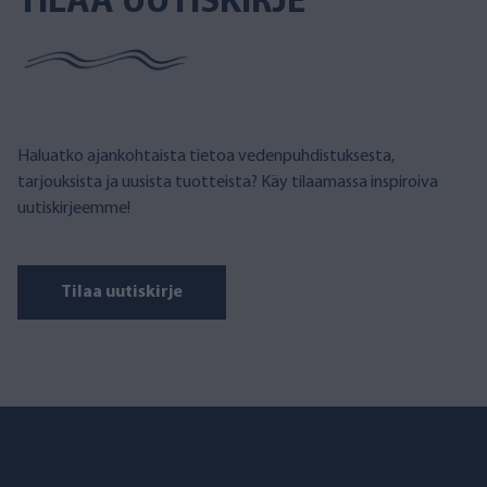
TILAA UUTISKIRJE
Haluatko ajankohtaista tietoa vedenpuhdistuksesta,
tarjouksista ja uusista tuotteista? Käy tilaamassa inspiroiva
uutiskirjeemme!
Tilaa uutiskirje