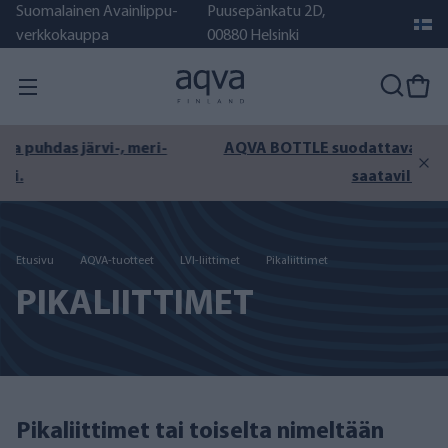
Suomalainen Avainlippu-
Puusepänkatu 2D,
verkkokauppa
00880 Helsinki
AQVA BOTTLE suodattava juomapullo jälleen
saatavilla!
Etusivu
AQVA-tuotteet
LVI-liittimet
Pikaliittimet
PIKALIITTIMET
Pikaliittimet tai toiselta nimeltään