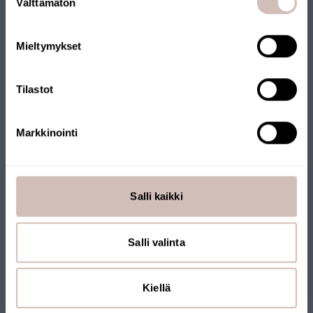
Toimitusmaa
Välttämätön
valinta
Kieli
Mieltymykset
John Guest -tulpat ja muut tarvikkeet
Jatka
Tilastot
Markkinointi
Salli kaikki
Salli valinta
Katso tuotteet
Kiellä