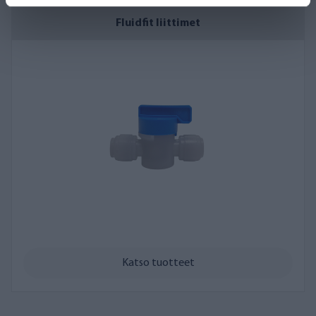
Fluidfit liittimet
Katso tuotteet