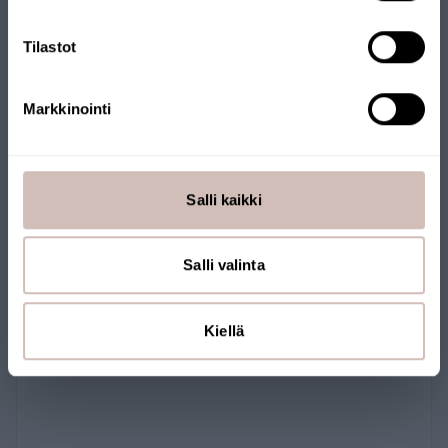
Tilastot
Markkinointi
John Guest 3/8 tuumaa kulmaliitin
Salli kaikki
PP0312W
7,90 €
Salli valinta
Kiellä