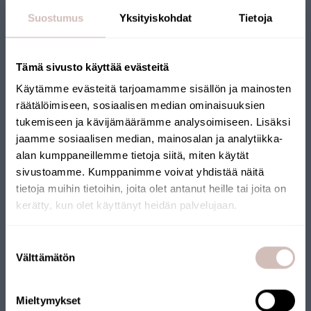
Suostumus
Yksityiskohdat
Tietoja
Tämä sivusto käyttää evästeitä
John Guest 1/4 tuumaa kulmaliitin
Käytämme evästeitä tarjoamamme sisällön ja mainosten
PP0308W
räätälöimiseen, sosiaalisen median ominaisuuksien
5,90 €
tukemiseen ja kävijämäärämme analysoimiseen. Lisäksi
jaamme sosiaalisen median, mainosalan ja analytiikka-
alan kumppaneillemme tietoja siitä, miten käytät
sivustoamme. Kumppanimme voivat yhdistää näitä
tietoja muihin tietoihin, joita olet antanut heille tai joita on
kerätty, kun olet käyttänyt heidän palvelujaan.
Valitse toimitusmaa ja kieli jatkaaksesi
Suostumuksen
Toimitusmaa
Välttämätön
valinta
Kieli
Mieltymykset
Jatka