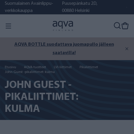
Suomalainen Avainlippu-
Puusepänkatu 2D,
verkkokauppa
00880 Helsinki
Vielä on kesää jäljellä – varmista puhdas järvi-, meri-
tai kaivovesi.
Etusivu
AQVA-tuotteet
LVI-liittimet
Pikaliittimet
John Guest -pikaliittimet: kulma
JOHN GUEST -
PIKALIITTIMET:
KULMA