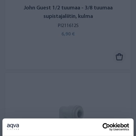
John Guest 1/2 tuumaa - 3/8 tuumaa
supistajaliitin, kulma
PI211612S
6,90 €