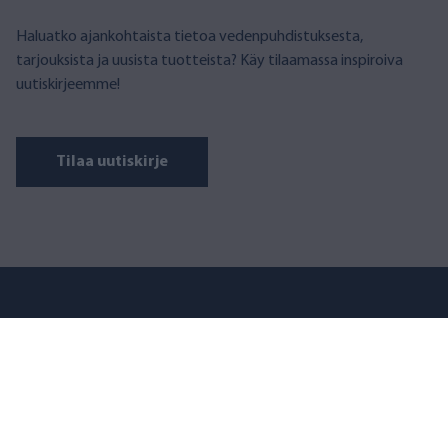
Haluatko ajankohtaista tietoa vedenpuhdistuksesta,
tarjouksista ja uusista tuotteista? Käy tilaamassa inspiroiva
uutiskirjeemme!
Tilaa uutiskirje
AQVA FINLAND