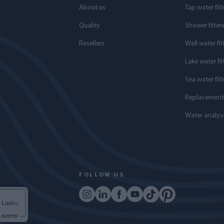
About us
Tap water filt
Quality
Shower filter
Resellers
Well water fil
Lake water fil
Sea water filt
Replacement f
Water analys
FOLLOW US