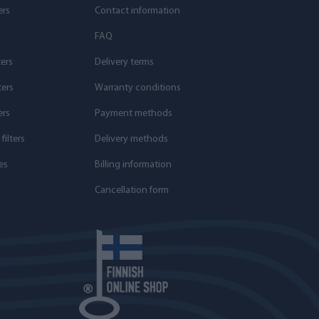
ers
Contact information
s
FAQ
ters
Delivery terms
ters
Warranty conditions
ers
Payment methods
ilters
Delivery methods
es
Billing information
Cancellation form