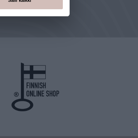
Salli kaikki
ut us