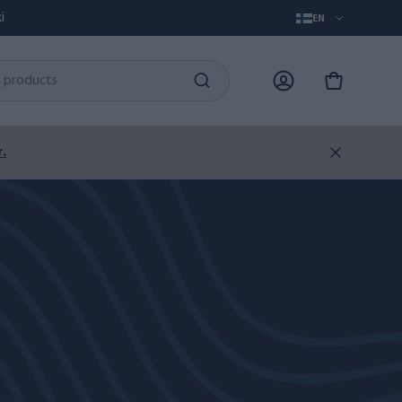
i
EN
.