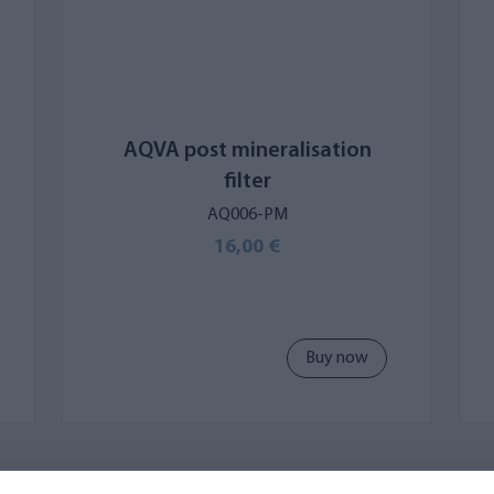
AQVA post mineralisation
filter
AQ006-PM
16,00 €
Buy now