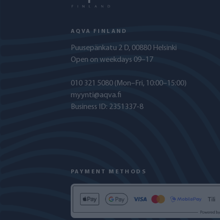
AQVA FINLAND
Puusepänkatu 2 D, 00880 Helsinki
Open on weekdays 09–17
010 321 5080
(Mon–Fri, 10:00–15:00)
myynti@aqva.fi
Business ID: 2351337-8
PAYMENT METHODS