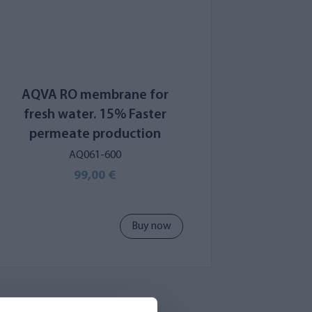
AQVA RO membrane for
fresh water. 15% Faster
permeate production
AQ061-600
99,00 €
Buy now