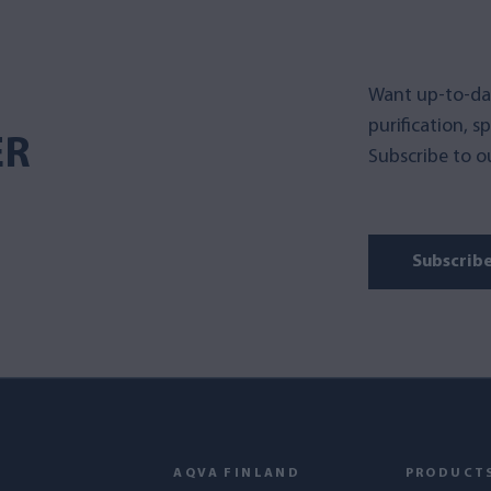
Want up-to-da
purification, s
ER
Subscribe to ou
Subscrib
AQVA FINLAND
PRODUCT