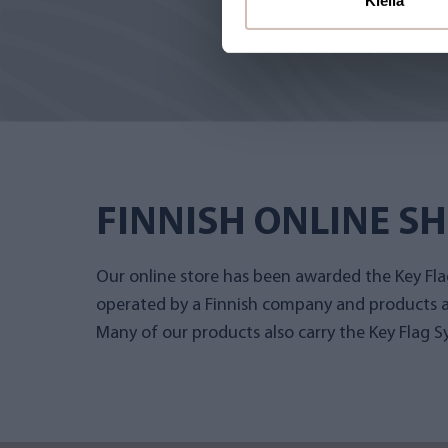
Kiellä
FINNISH ONLINE S
Our online store has been awarded the Key Flag
operated by a Finnish company and products a
Many of our products also carry the Key Flag S