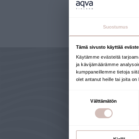
Suostumus
Tämä sivusto käyttää eväste
Käytämme evästeitä tarjoama
ja kävijämäärämme analysoim
kumppaneillemme tietoja siitä
olet antanut heille tai joita o
Suostumuksen
WHY CHOOS
Välttämätön
valinta