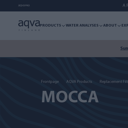
A F
PRODUCTS
WATER ANALYSES
ABOUT
EX
Sum
Frontpage
AQVA Products
Replacement Filt
MOCCA