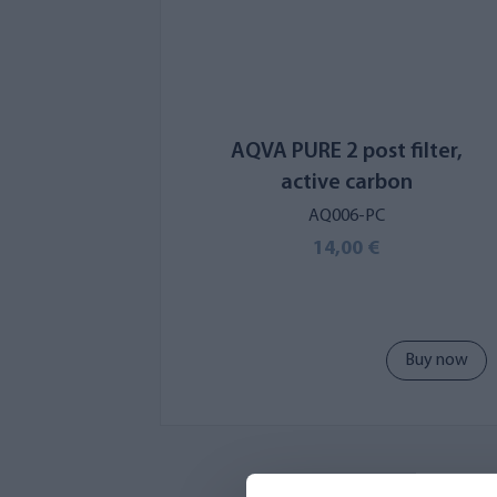
AQVA PURE 2 post filter,
active carbon
AQ006-PC
14,00 €
Buy now