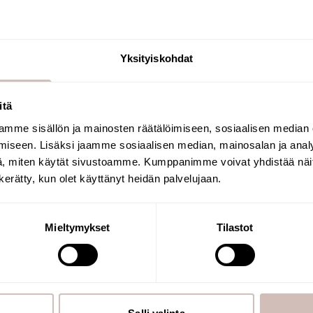
1
Yksityiskohdat
itä
mme sisällön ja mainosten räätälöimiseen, sosiaalisen median
Select your shipping country and language to
iseen. Lisäksi jaamme sosiaalisen median, mainosalan ja analy
continu
, miten käytät sivustoamme. Kumppanimme voivat yhdistää näitä t
Shipping country
Language
We are number 
n kerätty, kun olet käyttänyt heidän palvelujaan.
Finland. Our o
carefully anal
Continue
E AQVA?
Mieltymykset
Tilastot
in our own lab
recommend the
home.