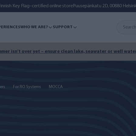
innish Key Flag–certified online store
Puusepänkatu 2D, 00880 Helsink
PERIENCES
WHO WE ARE?
SUPPORT
mer isn’t over yet – ensure clean lake, seawater or well water
ers
For RO Systems
MOCCA