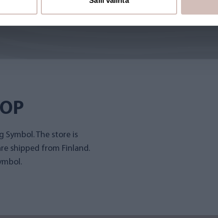
Salli valinta
Read abo
HOP
 Symbol. The store is
re shipped from Finland.
ymbol.