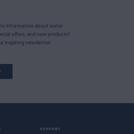
te information about water
pecial offers, and new products?
r inspiring newsletter!
e
S
SUPPORT