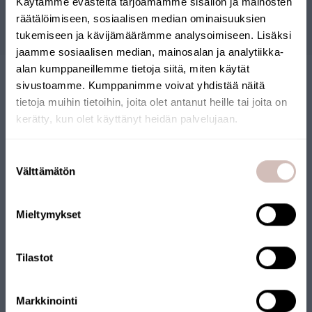
Käytämme evästeitä tarjoamamme sisällön ja mainosten
Kysymyksiä
räätälöimiseen, sosiaalisen median ominaisuuksien
tukemiseen ja kävijämäärämme analysoimiseen. Lisäksi
jaamme sosiaalisen median, mainosalan ja analytiikka-
alan kumppaneillemme tietoja siitä, miten käytät
sivustoamme. Kumppanimme voivat yhdistää näitä
tietoja muihin tietoihin, joita olet antanut heille tai joita on
kerätty, kun olet käyttänyt heidän palvelujaan.
Valitse toimitusmaa ja kieli jatkaaksesi
Suostumuksen
Toimitusmaa
Välttämätön
valinta
SUOMALAINEN
Kieli
VERKKOKAUPPA
Mieltymykset
Jatka
Verkkokaupallemme on myönnetty Avainlippu-merkki.
Tilastot
Verkkokauppaa pitää yllä suomalainen yritys, joka toimittaa
tuotteet Suomesta. Myös monilla tuotteillamme on
Avainlippu-merkki.
Markkinointi