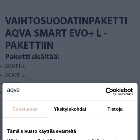
VAIHTOSUODATINPAKETTI
AQVA SMART EVO+ L -
PAKETTIIN
Paketti sisältää:
AQMF1-L
AQKDF-L
AQCB-L
AQ006-EVO-V1
Suostumus
Yksityiskohdat
Tietoja
Arvostelut
Tämä sivusto käyttää evästeitä