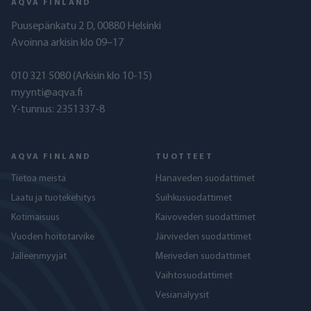
AQVA FINLAND
Puusepänkatu 2 D, 00880 Helsinki
Avoinna arkisin klo 09–17
010 321 5080
(Arkisin klo 10-15)
myynti@aqva.fi
Y-tunnus: 2351337-8
AQVA FINLAND
TUOTTEET
Tietoa meistä
Hanaveden suodattimet
Laatu ja tuotekehitys
Suihkusuodattimet
Kotimaisuus
Kaivoveden suodattimet
Vuoden hoitotarvike
Järviveden suodattimet
Jälleenmyyjät
Meriveden suodattimet
Vaihtosuodattimet
Vesianalyysit