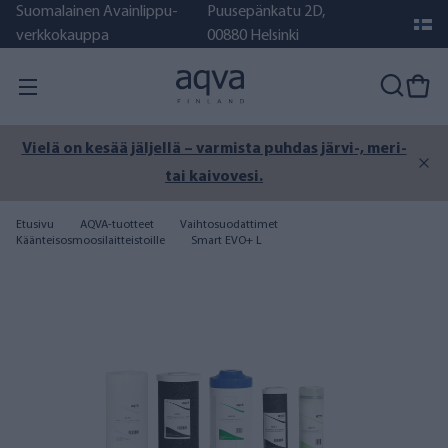
Suomalainen Avainlippu-
Puusepänkatu 2D,
verkkokauppa
00880 Helsinki
Vielä on kesää jäljellä – varmista puhdas järvi-, meri-
tai kaivovesi.
Etusivu
AQVA-tuotteet
Vaihtosuodattimet
Käänteisosmoosilaitteistoille
Smart EVO+ L