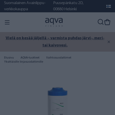
Suomalainen Avainlippu-
Puusepänkatu 2D,
verkkokauppa
00880 Helsinki
Vielä on kesää jäljellä – varmista puhdas järvi-, meri-
tai kaivovesi.
Etusivu
AQVA-tuotteet
Vaihtosuodattimet
Yksittäisille linjasuodattimille