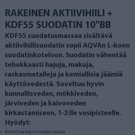
RAKEINEN AKTIIVIHIILI +
KDF55 SUODATIN 10"BB
KDF55 suodatusmassaa sisältävä
aktiivihiilisuodatin sopii AQVAn L-koon
suodatinkoteloon. Suodatin vähentää
tehokkaasti hajuja, makuja,
raskasmetalleja ja kemiallisia jäämiä
käyttövedestä. Soveltuu hyvin
kunnallisveden, mökkiveden,
järviveden ja kaivoveden
kirkastamiseen, 1-2:lle vesipisteelle.
Hyödyt:
Kohottaa käyttöveden laatua