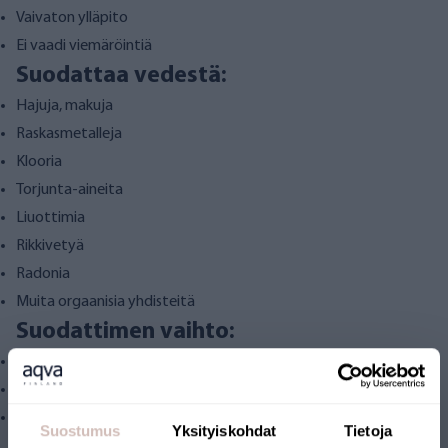
Vaivaton ylläpito
Ei vaadi viemäröintiä
Suodattaa vedestä:
Hajuja, makuja
Raskasmetalleja
Klooria
Torjunta-aineita
Liuottimia
Rikkivetyä
Radonia
Muita orgaanisia yhdisteitä
Suodattimen vaihto:
Suodattimen oletettu käyttöikä 6-12kk
Suodattimen elinkaari riippuu raakaveden laadusta.
Jos huomaat puhdistetun veden laadussa muutoksia,
Suostumus
Yksityiskohdat
Tietoja
suosittelemme teettämään raakavedestä