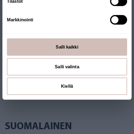
Tilastot
pääse syntymään.
Markkinointi
Arvostelut
Salli kaikki
Kysymyksiä
Salli valinta
Kiellä
SUOMALAINEN