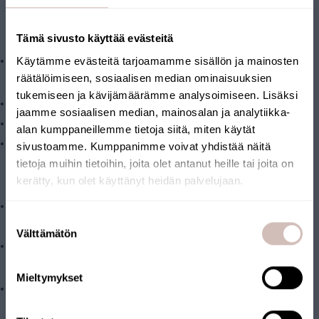
seurantavesianalyysin.
Paketin sisältö:
Tämä sivusto käyttää evästeitä
Käytämme evästeitä tarjoamamme sisällön ja mainosten
Vaihtosuodatin
räätälöimiseen, sosiaalisen median ominaisuuksien
Tekniset ominaisuudet:
tukemiseen ja kävijämäärämme analysoimiseen. Lisäksi
Tyypillinen virtausnopeus: max. 8 litraa minuutissa
jaamme sosiaalisen median, mainosalan ja analytiikka-
Paineenalenema: 0,1 bar @ 8 l/min
alan kumppaneillemme tietoja siitä, miten käytät
Vaihtosuodatin sopii L-kokoiseen AQVAn suodatinkotelon (10
sivustoamme. Kumppanimme voivat yhdistää näitä
tietoja muihin tietoihin, joita olet antanut heille tai joita on
tuuman BB vakiokoko)
kerätty, kun olet käyttänyt heidän palvelujaan.
Järjestelmävaatimukset:
Esisuodatusyksikkö: Suodattimelle ohjattu vesi suositellaan
Valitse toimitusmaa ja kieli jatkaaksesi
Suostumuksen
esisuodatettavaksi. Esimerkiksi hienosuodatin AQMF1-L
Toimitusmaa
Välttämätön
valinta
Tasainen syöttöpaine 2-6 bar.
Kieli
Talvisäilytys:
Mieltymykset
Jatka
Talvella, jos lämpötilat laskevat alle 2°C, vesilinjat suljetaan ja
linjasuodatinkotelot tyhjennetään, jotta pakkasrikkoumia ei