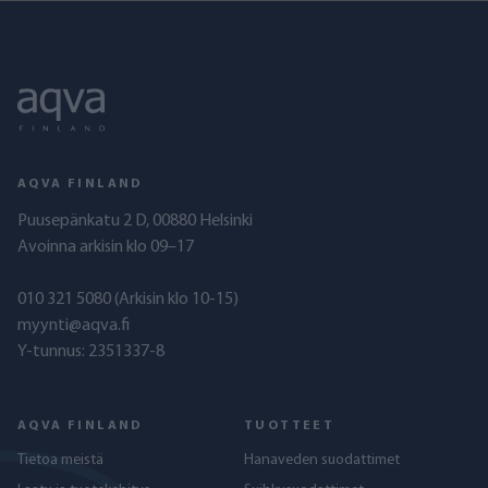
AQVA FINLAND
Puusepänkatu 2 D, 00880 Helsinki
Avoinna arkisin klo 09–17
010 321 5080
(Arkisin klo 10-15)
myynti@aqva.fi
Y-tunnus: 2351337-8
AQVA FINLAND
TUOTTEET
Tietoa meistä
Hanaveden suodattimet