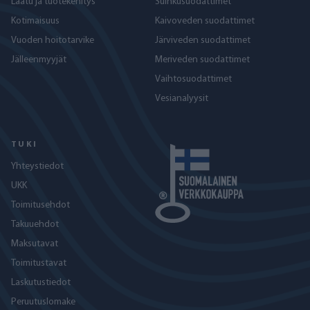
Laatu ja tuotekehitys
Suihkusuodattimet
Kotimaisuus
Kaivoveden suodattimet
Vuoden hoitotarvike
Järviveden suodattimet
Jälleenmyyjät
Meriveden suodattimet
Vaihtosuodattimet
Vesianalyysit
TUKI
Yhteystiedot
UKK
Toimitusehdot
Takuuehdot
Maksutavat
Toimitustavat
Laskutustiedot
Peruutuslomake