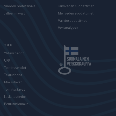
Vuoden hoitotarvike
Järviveden suodattimet
Jälleenmyyjät
Meriveden suodattimet
Vaihtosuodattimet
Vesianalyysit
TUKI
Yhteystiedot
UKK
Toimitusehdot
Takuuehdot
Maksutavat
Toimitustavat
Laskutustiedot
Peruutuslomake