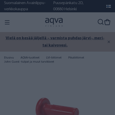
Suomalainen Avainlippu-
Puusepänkatu 2D,
verkkokauppa
00880 Helsinki
Vielä on kesää jäljellä – varmista puhdas järvi-, meri-
tai kaivovesi.
Etusivu
AQVA-tuotteet
LVI-liittimet
Pikaliittimet
John Guest -tulpat ja muut tarvikkeet