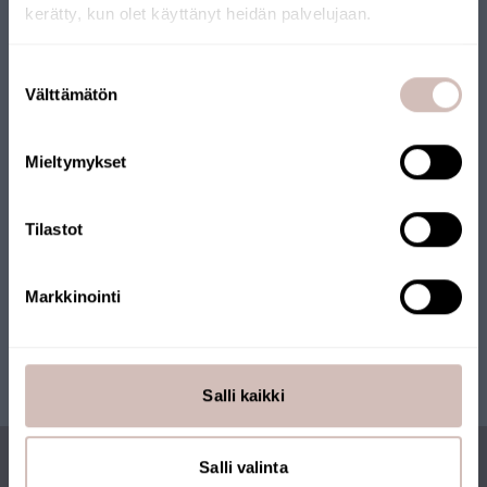
kerätty, kun olet käyttänyt heidän palvelujaan.
Verkkokaupallemme on myönnetty Avainlippu-merkki.
Verkkokauppaa pitää yllä suomalainen yritys, joka toimittaa
Valitse toimitusmaa ja kieli jatkaaksesi
Suostumuksen
tuotteet Suomesta. Myös monilla tuotteillamme on
Toimitusmaa
Välttämätön
valinta
Avainlippu-merkki.
Kieli
Mieltymykset
Jatka
Tilastot
Markkinointi
Salli kaikki
Salli valinta