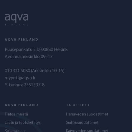
AQVA FINLAND
Puusepänkatu 2 D, 00880 Helsinki
Avoinna arkisin klo 09–17
010 321 5080
(Arkisin klo 10-15)
myynti@aqva.fi
Y-tunnus: 2351337-8
AQVA FINLAND
TUOTTEET
Tietoa meistä
Hanaveden suodattimet
Laatu ja tuotekehitys
Suihkusuodattimet
Kotimaisuus
Kaivoveden suodattimet