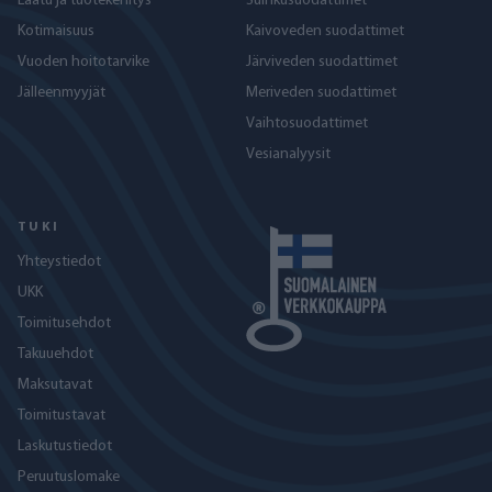
Laatu ja tuotekehitys
Suihkusuodattimet
Kotimaisuus
Kaivoveden suodattimet
Vuoden hoitotarvike
Järviveden suodattimet
Jälleenmyyjät
Meriveden suodattimet
Vaihtosuodattimet
Vesianalyysit
TUKI
Yhteystiedot
UKK
Toimitusehdot
Takuuehdot
Maksutavat
Toimitustavat
Laskutustiedot
Peruutuslomake