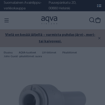
Suomalainen Avainlippu-
Puusepänkatu 2D,
verkkokauppa
00880 Helsinki
Vielä on kesää jäljellä – varmista puhdas järvi-, meri-
tai kaivovesi.
Etusivu
AQVA-tuotteet
LVI-liittimet
Pikaliittimet
John Guest -pikaliittimet: suora