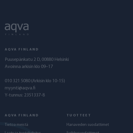
AQVA FINLAND
Puusepänkatu 2 D, 00880 Helsinki
Avoinna arkisin klo 09–17
010 321 5080
(Arkisin klo 10-15)
myynti@aqva.fi
Y-tunnus: 2351337-8
AQVA FINLAND
TUOTTEET
Tietoa meistä
Hanaveden suodattimet