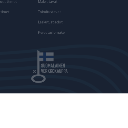
odattimet
Maksutavat
timet
Toimitustavat
Laskutustiedot
Peruutuslomake