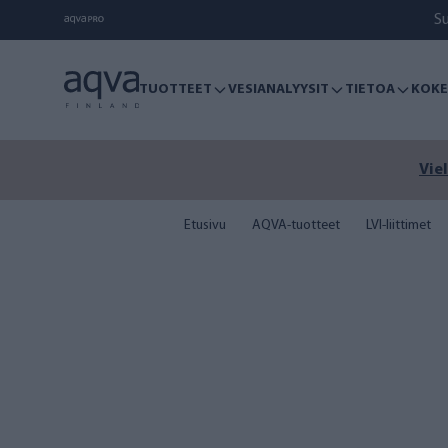
S
TUOTTEET
VESIANALYYSIT
TIETOA
KOKE
Viel
Etusivu
AQVA-tuotteet
LVI-liittimet