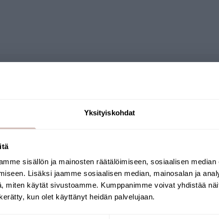
Kysymyksiä
Yksityiskohdat
itä
mme sisällön ja mainosten räätälöimiseen, sosiaalisen median
Valitse toimitusmaa ja kieli jatkaaksesi
iseen. Lisäksi jaamme sosiaalisen median, mainosalan ja analy
Toimitusmaa
Kieli
, miten käytät sivustoamme. Kumppanimme voivat yhdistää näitä t
n kerätty, kun olet käyttänyt heidän palvelujaan.
Jatka