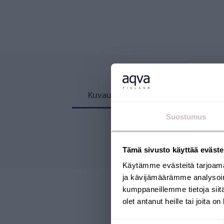
Kuvaus
Arvostelut
Suostumus
Tämä sivusto käyttää eväste
Käytämme evästeitä tarjoama
ja kävijämäärämme analysoim
kumppaneillemme tietoja siitä
olet antanut heille tai joita o