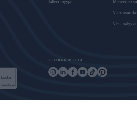
Jälleenmyyjät
Meriveden su
Vaihtosuodat
Vesianalyysit
SEURAA MEITÄ
Ö
COPYRIGHT © 2024