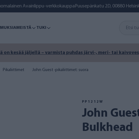
uomalainen Avainlippu-verkkokauppa
Puusepänkatu 2D, 00880 Helsink
MUKSIA
MEISTÄ
TUKI
ä on kesää jäljellä – varmista puhdas järvi-, meri- tai kaivoves
Pikaliittimet
John Guest -pikaliittimet: suora
PP1212W
John Guest 3/8 tuumaa
Bulkhead