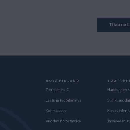
Tilaa uuti
AQVA FINLAND
TUOTTEE
Tietoa meistä
Hanaveden s
Laatu ja tuotekehitys
Suihkusuodat
Kotimaisuus
Kaivoveden 
Vuoden hoitotarvike
Järviveden s