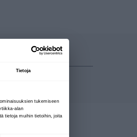
Tietoja
 ominaisuuksien tukemiseen
tiikka-alan
ietoja muihin tietoihin, joita