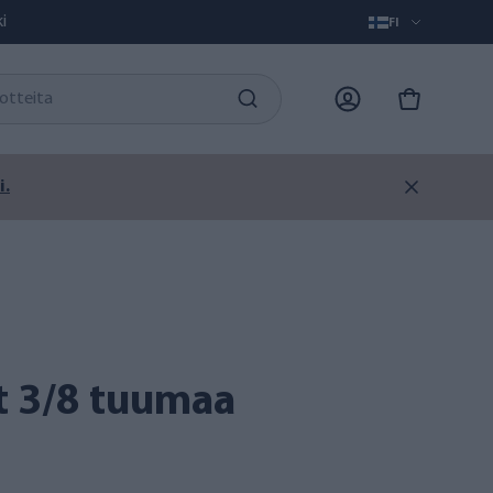
i
FI
i.