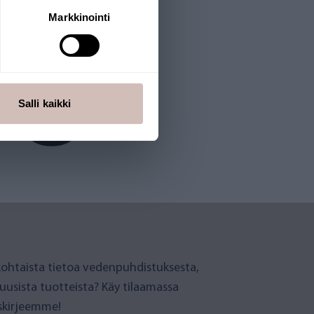
Markkinointi
Salli kaikki
ohtaista tietoa vedenpuhdistuksesta,
 uusista tuotteista? Käy tilaamassa
iskirjeemme!