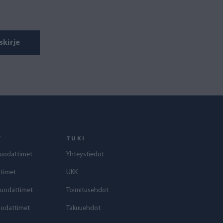
skirje
T
TUKI
uodattimet
Yhteystiedot
timet
UKK
suodattimet
Toimitusehdot
uodattimet
Takuuehdot