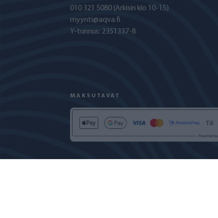
010 321 5080
(Arkisin klo 10-15)
myynti@aqva.fi
Y-tunnus: 2351337-8
MAKSUTAVAT
TIETOSUOJASELOSTE
EVÄSTEKÄYTÄNT