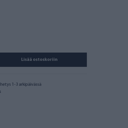
Lisää ostoskoriin
hetys 1-3 arkipäivässä
s