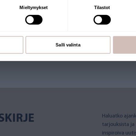
Mieltymykset
Tilastot
RKKOKAUPPA
merkki. Verkkokauppaa pitää
Salli valinta
et Suomesta. Myös monilla
SKIRJE
Haluatko ajank
tarjouksista ja
inspiroiva uut