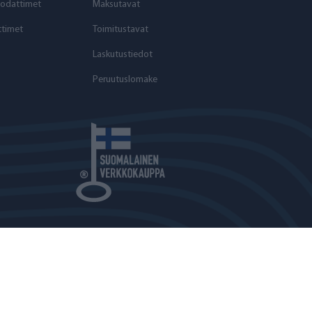
odattimet
Maksutavat
timet
Toimitustavat
Laskutustiedot
Peruutuslomake