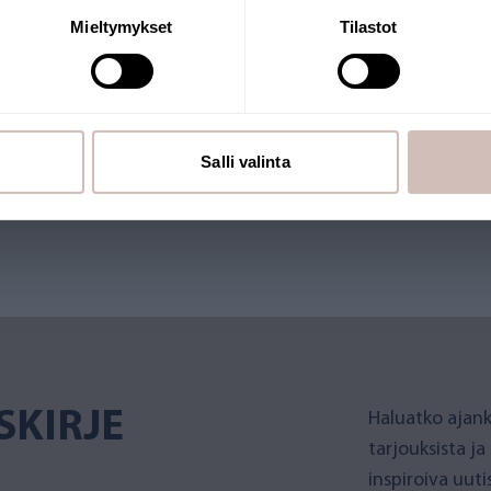
Mieltymykset
Tilastot
RKKOKAUPPA
merkki. Verkkokauppaa pitää
Salli valinta
et Suomesta. Myös monilla
SKIRJE
Haluatko ajank
tarjouksista ja
inspiroiva uut