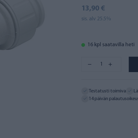
13,90 €
sis. alv 25.5%
16 kpl saatavilla heti
Testatusti toimiva
Lä
14 päivän palautusoikeu