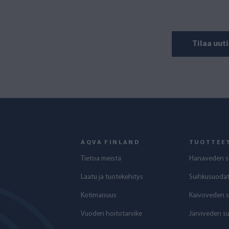
Tilaa uuti
AQVA FINLAND
TUOTTEE
Tietoa meistä
Hanaveden s
Laatu ja tuotekehitys
Suihkusuodat
Kotimaisuus
Kaivoveden 
Vuoden hoitotarvike
Järviveden s