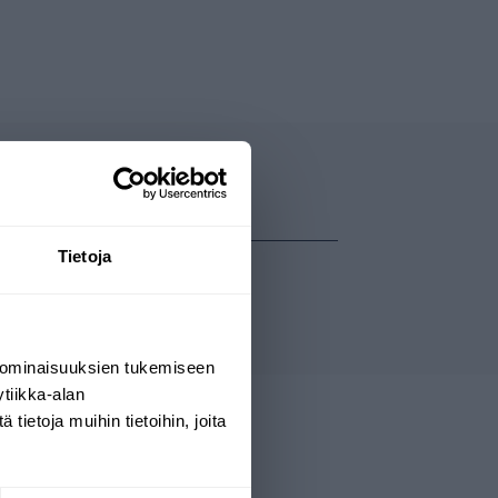
Tietoja
 ominaisuuksien tukemiseen
tiikka-alan
ietoja muihin tietoihin, joita