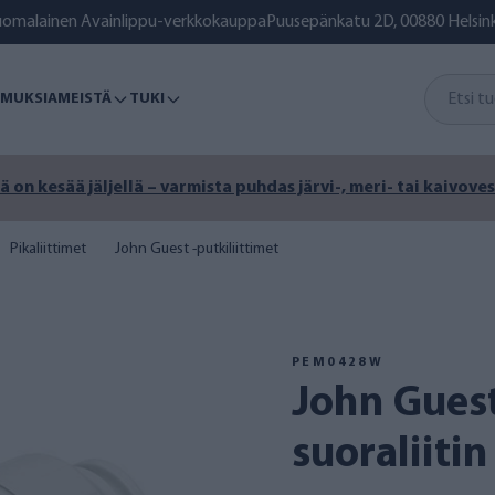
uomalainen Avainlippu-verkkokauppa
Puusepänkatu 2D, 00880 Helsink
MUKSIA
MEISTÄ
TUKI
ä on kesää jäljellä – varmista puhdas järvi-, meri- tai kaivoves
Pikaliittimet
John Guest -putkiliittimet
PEM0428W
John Guest 28 mm
suoraliitin