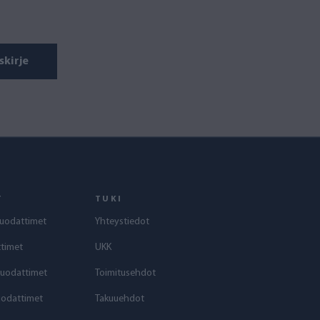
skirje
T
TUKI
uodattimet
Yhteystiedot
timet
UKK
suodattimet
Toimitusehdot
uodattimet
Takuuehdot