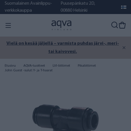
Suomalainen Avainlippu-
Puusepänkatu 2D,
verkkokauppa
00880 Helsinki
Vielä on kesää jäljellä – varmista puhdas järvi-, meri-
tai kaivovesi.
Etusivu
AQVA-tuotteet
LVI-liittimet
Pikaliittimet
John Guest -sulut: Y- ja T-haarat