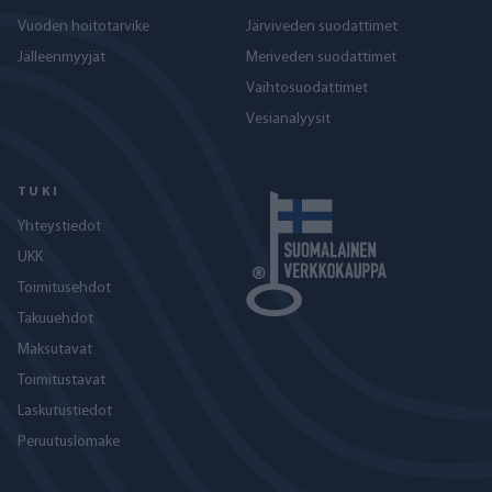
Vuoden hoitotarvike
Järviveden suodattimet
Jälleenmyyjät
Meriveden suodattimet
Vaihtosuodattimet
Vesianalyysit
TUKI
Yhteystiedot
UKK
Toimitusehdot
Takuuehdot
Maksutavat
Toimitustavat
Laskutustiedot
Peruutuslomake