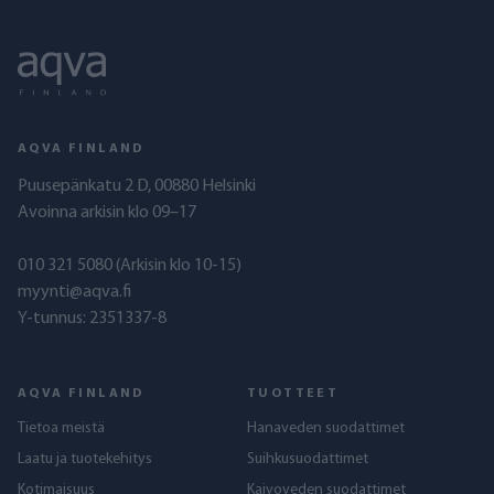
AQVA FINLAND
Puusepänkatu 2 D, 00880 Helsinki
Avoinna arkisin klo 09–17
010 321 5080
(Arkisin klo 10-15)
myynti@aqva.fi
Y-tunnus: 2351337-8
AQVA FINLAND
TUOTTEET
Tietoa meistä
Hanaveden suodattimet
Laatu ja tuotekehitys
Suihkusuodattimet
Kotimaisuus
Kaivoveden suodattimet