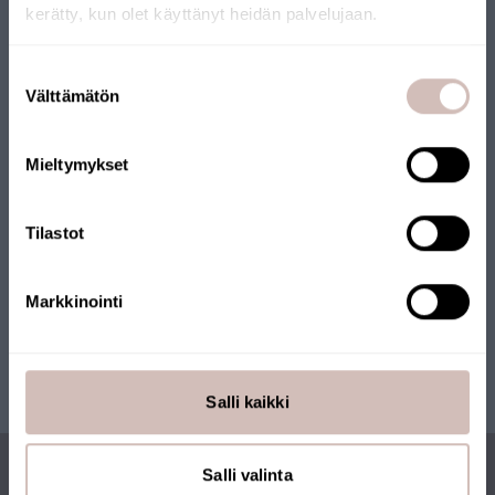
kerätty, kun olet käyttänyt heidän palvelujaan.
Verkkokaupallemme on myönnetty Avainlippu-merkki.
Verkkokauppaa pitää yllä suomalainen yritys, joka toimittaa
Valitse toimitusmaa ja kieli jatkaaksesi
Suostumuksen
tuotteet Suomesta. Myös monilla tuotteillamme on
Toimitusmaa
Välttämätön
valinta
Avainlippu-merkki.
Kieli
Mieltymykset
Jatka
Tilastot
Markkinointi
Salli kaikki
Salli valinta