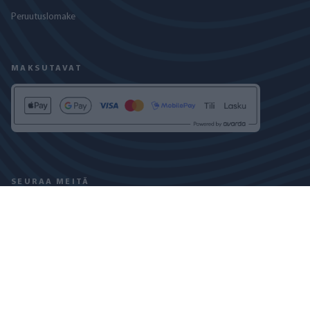
Peruutuslomake
MAKSUTAVAT
SEURAA MEITÄ
TIETOSUOJASELOSTE
EVÄSTEKÄYTÄNTÖ
COPYRIGHT © 2024