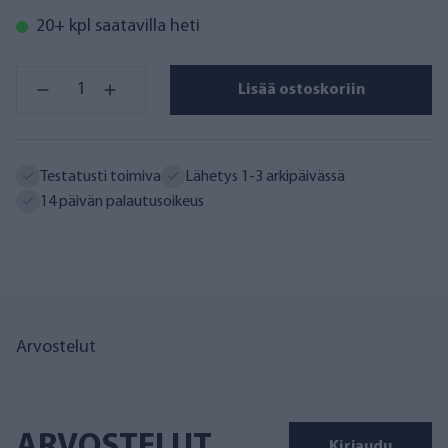
20+ kpl saatavilla heti
Lisää ostoskoriin
Testatusti toimiva
Lähetys 1-3 arkipäivässä
14 päivän palautusoikeus
Arvostelut
ARVOSTELUT
Kirjaudu