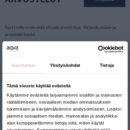
Tuotteella ei ole vielä yhtään arvostelua.
Kirjaudu sisään ja
arvostele tuote.
Kysymyksiä
Suostumus
Yksityiskohdat
Tietoja
Tämä sivusto käyttää evästeitä
Käytämme evästeitä tarjoamamme sisällön ja mainosten
räätälöimiseen, sosiaalisen median ominaisuuksien
tukemiseen ja kävijämäärämme analysoimiseen. Lisäksi
jaamme sosiaalisen median, mainosalan ja analytiikka-
alan kumppaneillemme tietoja siitä, miten käytät
sivustoamme. Kumppanimme voivat yhdistää näitä