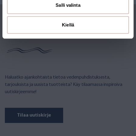
Salli valinta
Kiellä
TILAA UUTISKIRJE
Haluatko ajankohtaista tietoa vedenpuhdistuksesta,
tarjouksista ja uusista tuotteista? Käy tilaamassa inspiroiva
uutiskirjeemme!
Tilaa uutiskirje