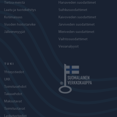
Tietoa meistä
Hanaveden suodattimet
Laatu ja tuotekehitys
Suihkusuodattimet
Kotimaisuus
Kaivoveden suodattimet
Vuoden hoitotarvike
Järviveden suodattimet
Jälleenmyyjät
Meriveden suodattimet
Vaihtosuodattimet
Vesianalyysit
TUKI
Yhteystiedot
UKK
Toimitusehdot
Takuuehdot
Maksutavat
Toimitustavat
Laskutustiedot