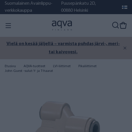
Suomalainen Avainlippu-
Puusepänkatu 2D,
verkkokauppa
00880 Helsinki
Vielä on kesää jäljellä – varmista puhdas järvi-, meri-
tai kaivovesi.
Etusivu
AQVA-tuotteet
LVI-liittimet
Pikaliittimet
John Guest -sulut: Y- ja T-haarat