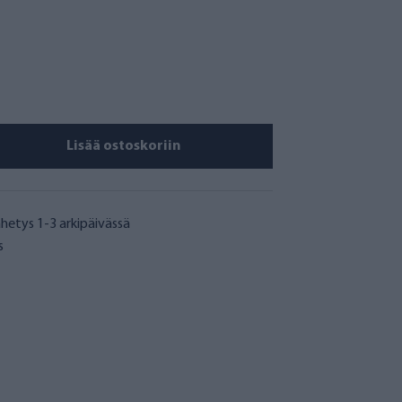
Lisää ostoskoriin
hetys 1-3 arkipäivässä
s