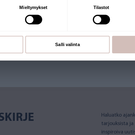
Mieltymykset
Tilastot
RKKOKAUPPA
merkki. Verkkokauppaa pitää
Salli valinta
et Suomesta. Myös monilla
SKIRJE
Haluatko ajank
tarjouksista ja
inspiroiva uut