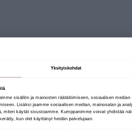
Kysymyksiä
Yksityiskohdat
itä
mme sisällön ja mainosten räätälöimiseen, sosiaalisen median
Valitse toimitusmaa ja kieli jatkaaksesi
iseen. Lisäksi jaamme sosiaalisen median, mainosalan ja analy
Toimitusmaa
Kieli
, miten käytät sivustoamme. Kumppanimme voivat yhdistää näitä t
n kerätty, kun olet käyttänyt heidän palvelujaan.
Jatka