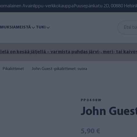
uomalainen Avainlippu-verkkokauppa
Puusepänkatu 2D, 00880 Helsink
MUKSIA
MEISTÄ
TUKI
ä on kesää jäljellä – varmista puhdas järvi-, meri- tai kaivoves
Pikaliittimet
John Guest -pikaliittimet: suora
PP0408W
John Gues
5,90 €