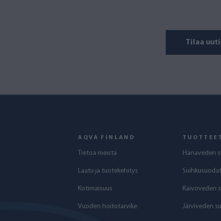
Tilaa uuti
AQVA FINLAND
TUOTTEE
Tietoa meistä
Hanaveden s
Laatu ja tuotekehitys
Suihkusuodat
Kotimaisuus
Kaivoveden 
Vuoden hoitotarvike
Järviveden s