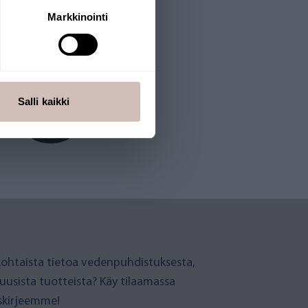
Markkinointi
Salli kaikki
ohtaista tietoa vedenpuhdistuksesta,
 uusista tuotteista? Käy tilaamassa
iskirjeemme!