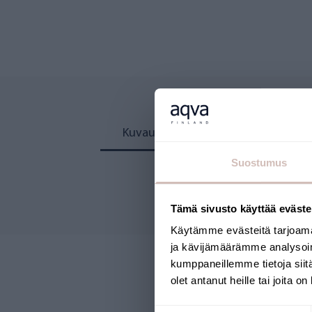
Kuvaus
Arvostelut
Suostumus
Tämä sivusto käyttää eväste
Käytämme evästeitä tarjoama
ja kävijämäärämme analysoim
kumppaneillemme tietoja siitä
olet antanut heille tai joita o