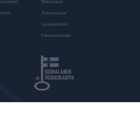
odattimet
Maksutavat
timet
Toimitustavat
Laskutustiedot
Peruutuslomake