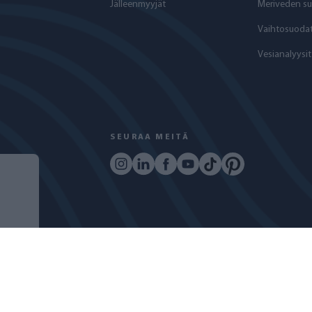
Jälleenmyyjät
Meriveden su
Vaihtosuodat
Vesianalyysit
SEURAA MEITÄ
Ö
COPYRIGHT © 2024