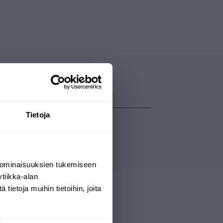
Tietoja
 ominaisuuksien tukemiseen
tiikka-alan
ietoja muihin tietoihin, joita