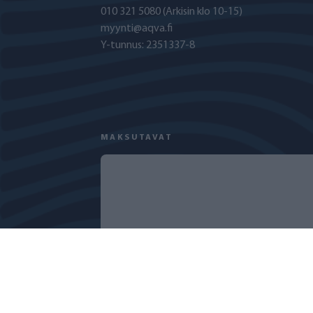
010 321 5080
(Arkisin klo 10-15)
myynti@aqva.fi
Y-tunnus: 2351337-8
MAKSUTAVAT
TIETOSUOJASELOSTE
EVÄSTEKÄYTÄNT