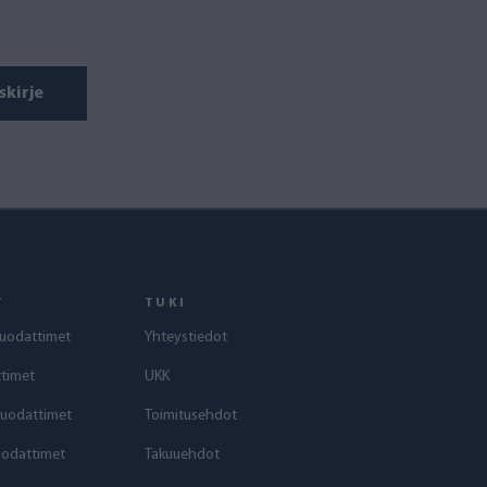
skirje
T
TUKI
uodattimet
Yhteystiedot
timet
UKK
suodattimet
Toimitusehdot
uodattimet
Takuuehdot