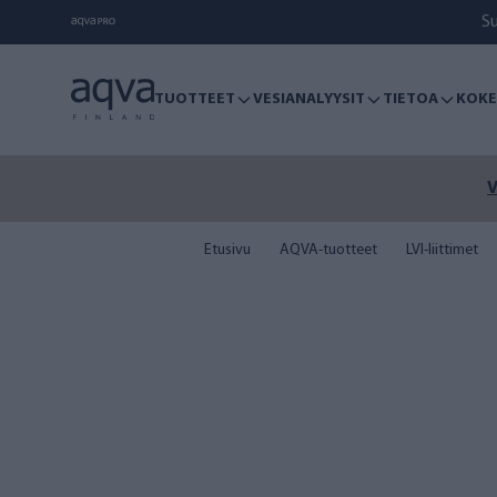
S
TUOTTEET
VESIANALYYSIT
TIETOA
KOKE
Viel
Etusivu
AQVA-tuotteet
LVI-liittimet