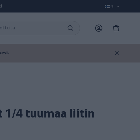
i
FI
i.
t 1/4 tuumaa liitin