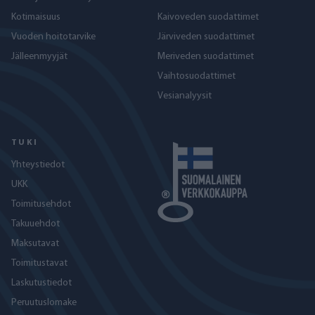
Kotimaisuus
Kaivoveden suodattimet
Vuoden hoitotarvike
Järviveden suodattimet
Jälleenmyyjät
Meriveden suodattimet
Vaihtosuodattimet
Vesianalyysit
TUKI
Yhteystiedot
UKK
Toimitusehdot
Takuuehdot
Maksutavat
Toimitustavat
Laskutustiedot
Peruutuslomake