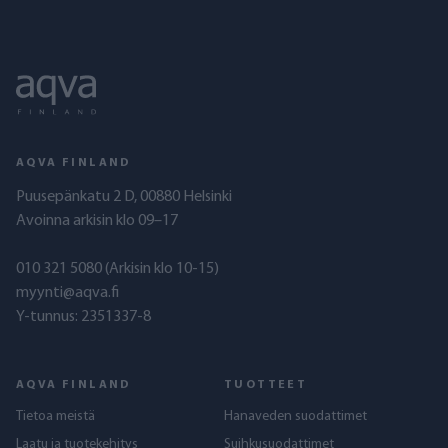
AQVA FINLAND
Puusepänkatu 2 D, 00880 Helsinki
Avoinna arkisin klo 09–17
010 321 5080
(Arkisin klo 10-15)
myynti@aqva.fi
Y-tunnus: 2351337-8
AQVA FINLAND
TUOTTEET
Tietoa meistä
Hanaveden suodattimet
Laatu ja tuotekehitys
Suihkusuodattimet