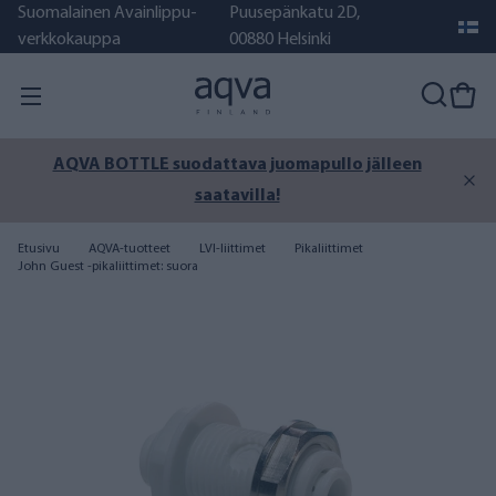
Suomalainen Avainlippu-
Puusepänkatu 2D,
verkkokauppa
00880 Helsinki
AQVA BOTTLE suodattava juomapullo jälleen
saatavilla!
Etusivu
AQVA-tuotteet
LVI-liittimet
Pikaliittimet
John Guest -pikaliittimet: suora