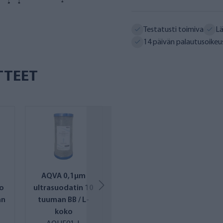
Testatusti toimiva
Lä
14 päivän palautusoikeu
TTEET
AQVA 0,1µm
AQVA
uo
ultrasuodatin 10
käänteisosmoos
an
tuuman BB / L-
ikalvo
koko
suolapitoiselle