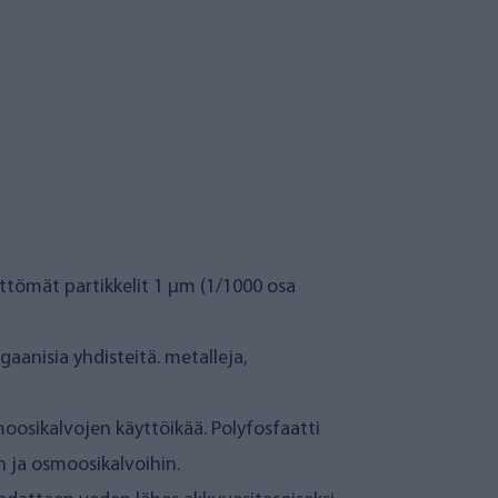
tömät partikkelit 1 µm (1/1000 osa
aanisia yhdisteitä. metalleja,
osikalvojen käyttöikää. Polyfosfaatti
n ja osmoosikalvoihin.