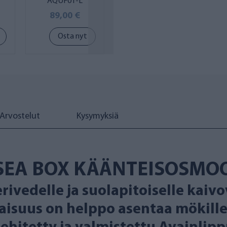
AQUF01-L
AQ061-B
vedelle
89,00 €
89,00 €
Osta nyt
Osta nyt
Arvostelut
Kysymyksiä
SEA BOX KÄÄNTEISOSMOO
rivedelle ja suolapitoiselle kai
aisuus on helppo asentaa mökille