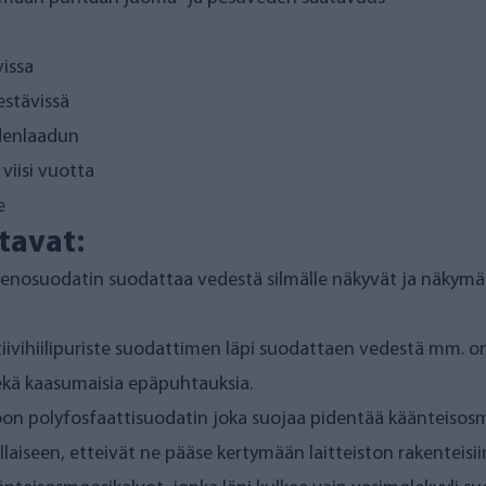
vissa
pestävissä
denlaadun
viisi vuotta
e
tavat:
enosuodatin suodattaa vedestä silmälle näkyvät ja näkymät
tiivihiilipuriste suodattimen läpi suodattaen vedestä mm. org
sekä kaasumaisia epäpuhtauksia.
on polyfosfaattisuodatin joka suojaa pidentää käänteisosmo
iseen, etteivät ne pääse kertymään laitteiston rakenteisii