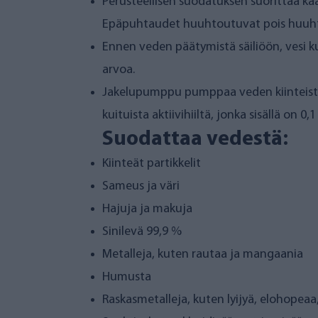
Perusteellisen suodatuksen suorittaa kää
Epäpuhtaudet huuhtoutuvat pois huuh
Ennen veden päätymistä säiliöön, vesi ku
arvoa.
Jakelupumppu pumppaa veden kiinteistöö
kuituista aktiivihiiltä, jonka sisällä on 
Suodattaa vedestä:
Kiinteät partikkelit
Sameus ja väri
Hajuja ja makuja
Sinilevä 99,9 %
Metalleja, kuten rautaa ja mangaania
Humusta
Raskasmetalleja, kuten lyijyä, elohopea