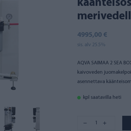
käänteiso
merivedel
4995,00 €
sis. alv 25.5%
AQVA SAIMAA 2 SEA BOX 
kaivoveden juomakelpois
asennettava käänteisomo
kpl saatavilla heti