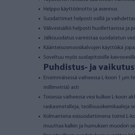
Helppo käyttöönotto ja asennus
Suodattimet helposti esillä ja vaihdetta
Välivesisäiliö helposti huollettavissa ja 
Jälkisuodatus varmistaa suodatetun ve
Käänteisosmoosikalvojen käyttöikä jopa 
Soveltuu myös suolapitoisille kaivovesill
Puhdistus- ja vaikutus
Ensimmäisessä vaiheessa L-koon 1 µm hi
millimetriä) asti
Toisessa vaiheessa vesi kulkee L-koon ak
raskasmetalleja, teollisuuskemikaaleja 
Kolmantena esisuodattimena toimii L-ko
muuttaa kalkin ja humuksen muodon sella