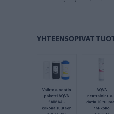
YHTEENSOPIVAT TUO
Vaihtosuodatin
AQVA
paketti AQVA
neutralointis
SAIMAA -
datin 10 tuum
kokonaisuuteen
/ M-koko