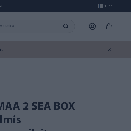
i
FI
i.
lmis