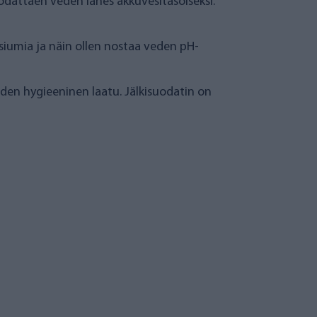
uodattaen veden lähes akkuvesitasoiseksi.
lsiumia ja näin ollen nostaa veden pH-
en hygieeninen laatu. Jälkisuodatin on