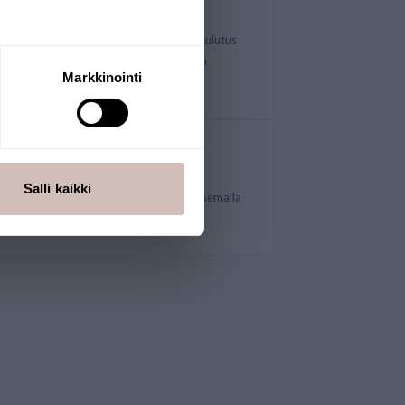
llinen käyttää
orotuspumpun yhteenlaskettu sähkönkulutus
 kWh / 1 000 litraa. Energiankulutukseen
Markkinointi
stokorkeus.
kitty Avainlipputuote
An omassa tuotannossa. CE-merkitty
Salli kaikki
e on myönnetty Avainlippu-merkki. Valitsemalla
työtä ja osaamista.