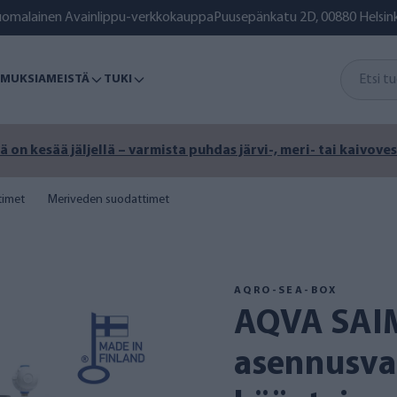
uomalainen Avainlippu-verkkokauppa
Puusepänkatu 2D, 00880 Helsink
MUKSIA
MEISTÄ
TUKI
ä on kesää jäljellä – varmista puhdas järvi-, meri- tai kaivoves
timet
Meriveden suodattimet
AQRO-SEA-BOX
AQVA SAIMAA 2 SEA BOX
asennusva