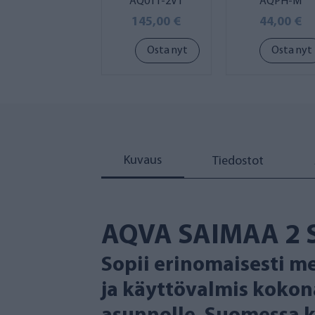
AQ011-2V1
AQPH-M
145,00 €
44,00 €
Osta nyt
Osta nyt
Kuvaus
Tiedostot
AQVA SAIMAA 2 
Sopii erinomaisesti me
ja käyttövalmis kokon