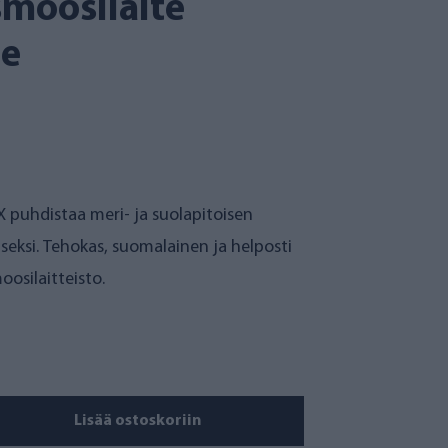
smoosilaite
le
puhdistaa meri- ja suolapitoisen
eksi. Tehokas, suomalainen ja helposti
osilaitteisto.
Lisää ostoskoriin