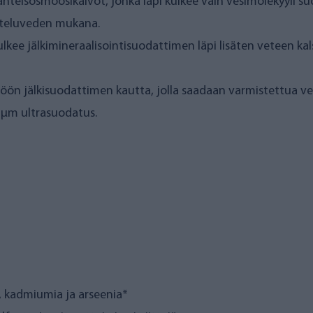
nteisosmoosikalvot, jonka läpi kulkee vain vesimolekyyli s
teluveden mukana.
lkee jälkimineraalisointisuodattimen läpi lisäten veteen ka
n jälkisuodattimen kautta, jolla saadaan varmistettua ved
0,1 µm ultrasuodatus.
a, kadmiumia ja arseenia*