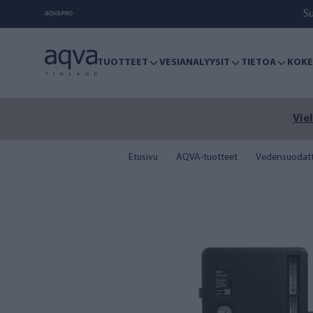
S
TUOTTEET
VESIANALYYSIT
TIETOA
KOKE
Viel
Etusivu
AQVA-tuotteet
Vedensuodat