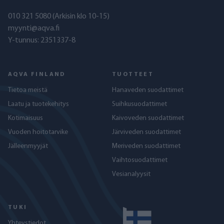
010 321 5080
(Arkisin klo 10-15)
myynti@aqva.fi
Y-tunnus: 2351337-8
AQVA FINLAND
TUOTTEET
Tietoa meistä
Hanaveden suodattimet
Laatu ja tuotekehitys
Suihkusuodattimet
Kotimaisuus
Kaivoveden suodattimet
Vuoden hoitotarvike
Järviveden suodattimet
Jälleenmyyjät
Meriveden suodattimet
Vaihtosuodattimet
Vesianalyysit
TUKI
Yhteystiedot