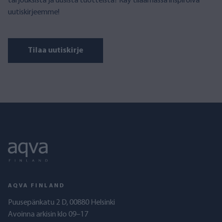
tarjouksista ja uusista tuotteista? Käy tilaamassa inspiroiva
uutiskirjeemme!
Tilaa uutiskirje
AQVA FINLAND
Puusepänkatu 2 D, 00880 Helsinki
Avoinna arkisin klo 09–17