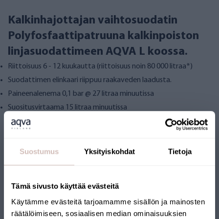
Kalkinhajottajan vaihtosuodatin
Polyfosfaattipatruuna kalkinpoiston
linjasuodattimeen AQVA L koossa.
Riittoisuus 6 - 12 kuukautta (riittoisuus noin 80 000 litraa*)
Suodattimen elinkaari riippuu raakaveden laadusta.
Paineenalenema 0,1 bar @ 27 litraa minuutissa
Suositusvirtaama 15 litraa minuutissa
Suostumus
Yksityiskohdat
Tietoja
Arvostelut
Tämä sivusto käyttää evästeitä
Kysymyksiä
Käytämme evästeitä tarjoamamme sisällön ja mainosten
räätälöimiseen, sosiaalisen median ominaisuuksien