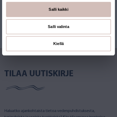
Salli kaikki
Salli valinta
Kiellä
TILAA UUTISKIRJE
Haluatko ajankohtaista tietoa vedenpuhdistuksesta,