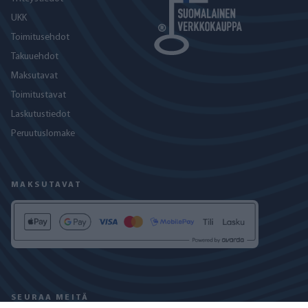
UKK
Toimitusehdot
Takuuehdot
Maksutavat
Toimitustavat
Laskutustiedot
Peruutuslomake
MAKSUTAVAT
SEURAA MEITÄ