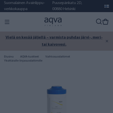
Suomalainen Avainlippu-
Puusepänkatu 2D,
verkkokauppa
00880 Helsinki
Vielä on kesää jäljellä – varmista puhdas järvi-, meri-
tai kaivovesi.
Etusivu
AQVA-tuotteet
Vaihtosuodattimet
Yksittäisille linjasuodattimille