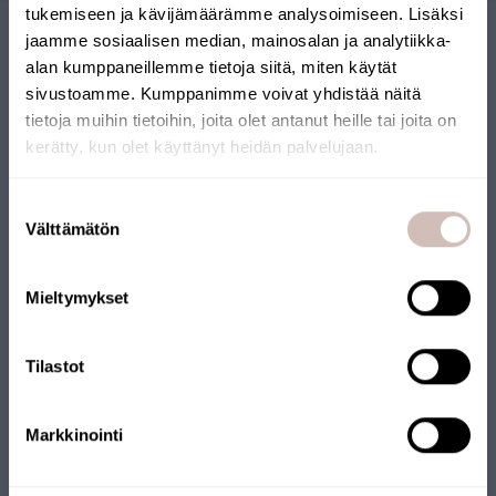
tukemiseen ja kävijämäärämme analysoimiseen. Lisäksi
jaamme sosiaalisen median, mainosalan ja analytiikka-
alan kumppaneillemme tietoja siitä, miten käytät
sivustoamme. Kumppanimme voivat yhdistää näitä
tietoja muihin tietoihin, joita olet antanut heille tai joita on
kerätty, kun olet käyttänyt heidän palvelujaan.
SUOMALAINEN
Valitse toimitusmaa ja kieli jatkaaksesi
Suostumuksen
Toimitusmaa
Välttämätön
valinta
VERKKOKAUPPA
Kieli
Verkkokaupallemme on myönnetty Avainlippu-merkki.
Mieltymykset
Jatka
Verkkokauppaa pitää yllä suomalainen yritys, joka toimittaa
tuotteet Suomesta. Myös monilla tuotteillamme on
Tilastot
Avainlippu-merkki.
Markkinointi