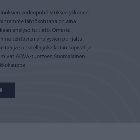
louksien vedenpuhdistuksen ykkönen
mintamme lähtökohtana on aina
rkkaan analysoitu tieto. Omassa
mme tehtävien analyysien pohjalta
taa ja suositella joka kotiin sopivat ja
oimivat AQVA-tuotteet. Suomalainen
rkkokauppa.
ä