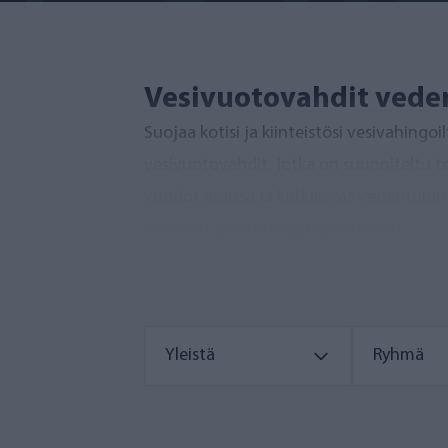
Vesivuotovahdit vede
Suojaa kotisi ja kiinteistösi vesivahing
vesivuotovahdit, jotka on suunniteltu 
vuodot ajoissa ja katkaisvat vedentulon 
vaativiin ammattikäyttökohteisiin.
Yleistä
Ryhmä