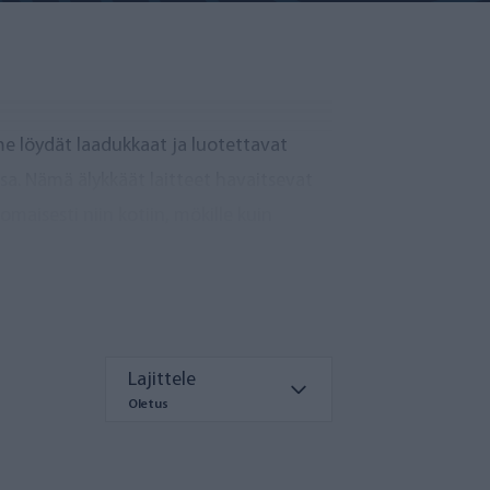
me löydät laadukkaat ja luotettavat
a. Nämä älykkäät laitteet havaitsevat
maisesti niin kotiin, mökille kuin
Lajittele
Oletus