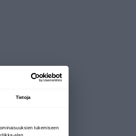
Tietoja
 ominaisuuksien tukemiseen
tiikka-alan