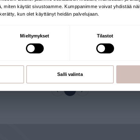
Toimitusmaa
Kieli
, miten käytät sivustoamme. Kumppanimme voivat yhdistää näitä t
n kerätty, kun olet käyttänyt heidän palvelujaan.
Jatka
Mieltymykset
Tilastot
Osta nyt
Salli valinta
1