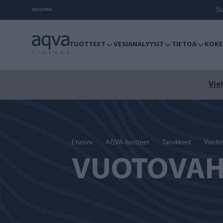
S
TUOTTEET
VESIANALYYSIT
TIETOA
KOKE
Viel
Etusivu
AQVA-tuotteet
Tarvikkeet
Vuoto
VUOTOVAH