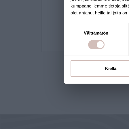
AQSFWL-B2
kumppaneillemme tietoja siitä
olet antanut heille tai joita o
149,00 €
Suostumuksen
Välttämätön
valinta
Osta nyt
Kiellä