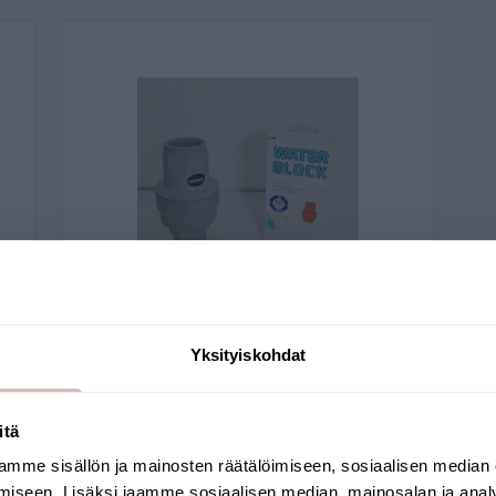
Yksityiskohdat
Waterblock, vuotovahti
itä
83900046801
mme sisällön ja mainosten räätälöimiseen, sosiaalisen median
Valitse toimitusmaa ja kieli jatkaaksesi
29,90 €
iseen. Lisäksi jaamme sosiaalisen median, mainosalan ja analy