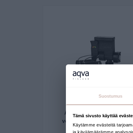
Suostumus
AQVA automaattinen
Tämä sivusto käyttää eväste
vesivuotovahti , paristo
Käytämme evästeitä tarjoama
(1,5V AA/LR6)
ja kävijämäärämme analysoim