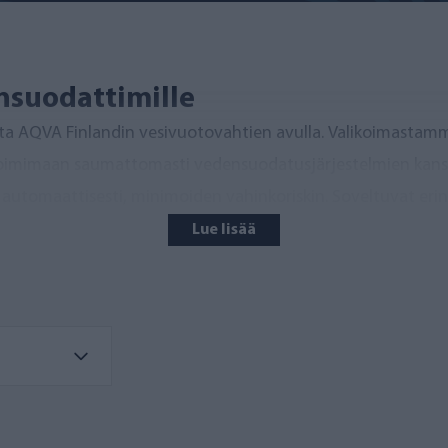
nsuodattimille
oilta AQVA Finlandin vesivuotovahtien avulla. Valikoimastam
toimimaan saumattomasti vedensuodatusjärjestelmien kanss
automaattisesti, minimoiden vahinkoriskin. Soveltuvat erino
Lue lisää