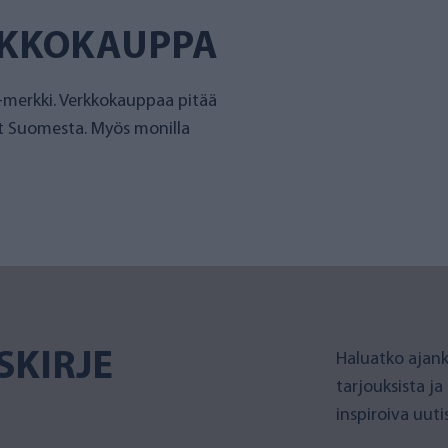
RKKOKAUPPA
merkki. Verkkokauppaa pitää
et Suomesta. Myös monilla
SKIRJE
Haluatko ajank
tarjouksista ja
inspiroiva uut