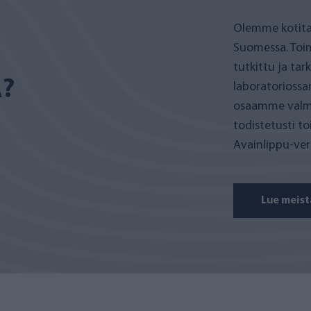
Olemme kotita
Suomessa. Toi
tutkittu ja ta
A?
laboratoriossa
osaamme valmis
todistetusti t
Avainlippu-ve
Lue meist