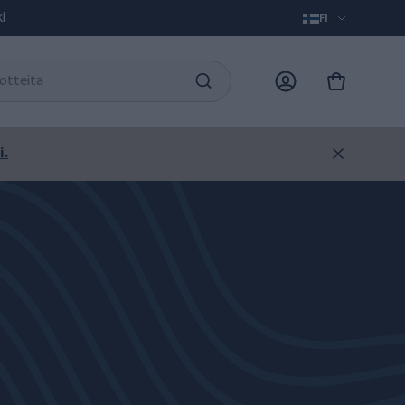
i
FI
i.