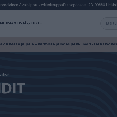
uomalainen Avainlippu-verkkokauppa
Puusepänkatu 2D, 00880 Helsink
MUKSIA
MEISTÄ
TUKI
ä on kesää jäljellä – varmista puhdas järvi-, meri- tai kaivoves
vahdit
DIT