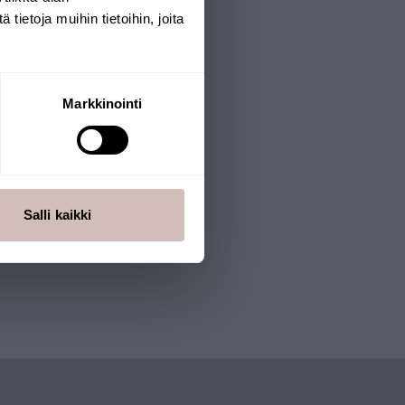
ietoja muihin tietoihin, joita
Markkinointi
Salli kaikki