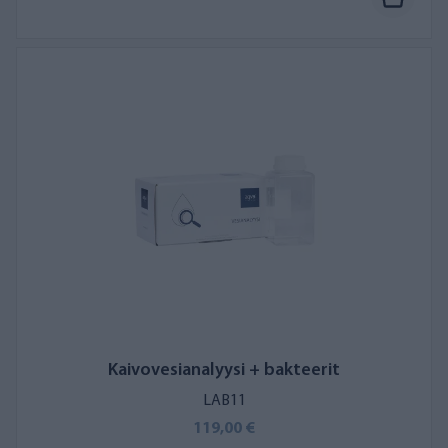
täydentämään tutkittavia ominaisuuksia. Vesiasiantuntijamme
auttavat mielellään sopivan vesianalyysin valitsemisessa!
Saat tulokset nopeasti kahden viikon kuluessa näytteiden
saapumisesta AQVAn laboratorioon. Lue tarkemmin
vesianalyysista
täällä
.
669
+
arvostelua
Kaivovesianalyysi + bakteerit
LAB11
119,00 €