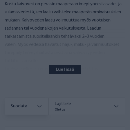
Koska kaivovesi on peräisin maaperään imeytyneestä sade- ja
sulamisvedestä, sen laatu vaihtelee maaperän ominaisuuksien
mukaan. Kaivoveden laatu voi muuttua myös vuotuisen
sadannan tai vuodenaikojen vaikutuksesta. Laadun
tarkastamista suositellaankin tehtäväksi 2–3 vuoden
välein. Myös vedessä havaitut haju-, maku- ja värimuutokset
tai epäily terveyshaitasta ovat aina vahva syy veden
tutkituttamiselle.
Lue lisää milloin kaivoveden tutkiminen on tehtävä
.
Lue lisää
Kaivoveden tutkimus kertoo aisteja
enemmän
Kaivoveden laatu vaikuttaa sekä ihmisiin että kiinteistön
tekniikkaan. Ihmisten ja eläinten terveyden kannalta on tärkeää
Lajittele
Suodata
Oletus
selvittää, sisältääkö vesi esimerkiksi bakteereja tai maaperästä
liukenevia epäpuhtauksia, jotka voivat kertyä elimistöön. Myös
esimerkiksi veden esteettiseen laatuun, toisin sanoen väriin,