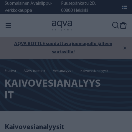
Suomalainen Avainlippu-
Puusepänkatu 2D,
verkkokauppa
00880 Helsinki
o jälleen
Vielä on kesää jäljellä – varmista puhdas jär
tai kaivovesi.
Etusivu
AQVA-tuotteet
Vesianalyysit
Kaivovesianalyysit
KAIVOVESIANALYYS
IT
Kaivovesianalyysit