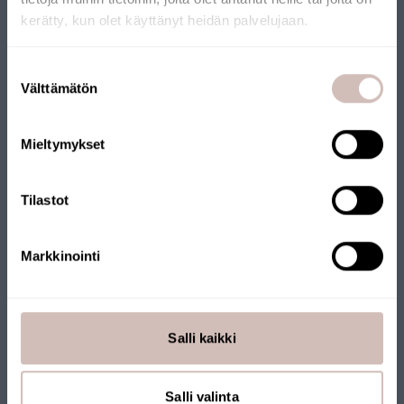
kerätty, kun olet käyttänyt heidän palvelujaan.
Valitse toimitusmaa ja kieli jatkaaksesi
Suostumuksen
Toimitusmaa
Välttämätön
valinta
Kieli
Mieltymykset
Jatka
Radonanalyysi
Tilastot
LAB30
49,00 €
Markkinointi
Salli kaikki
Salli valinta