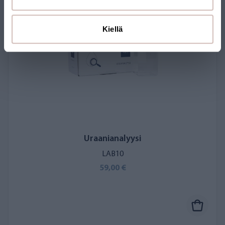
Kiellä
Uraanianalyysi
LAB10
59,00 €