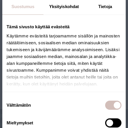
Suostumus
Yksityiskohdat
Tietoja
Joustava jatkokappale suihkusuodattimeen,
voidaan asentaa ahtaisiin tiloihin
Tämä sivusto käyttää evästeitä
1408303
Käytämme evästeitä tarjoamamme sisällön ja mainosten
24,90 €
räätälöimiseen, sosiaalisen median ominaisuuksien
tukemiseen ja kävijämäärämme analysoimiseen. Lisäksi
jaamme sosiaalisen median, mainosalan ja analytiikka-
alan kumppaneillemme tietoja siitä, miten käytät
sivustoamme. Kumppanimme voivat yhdistää näitä
tietoja muihin tietoihin, joita olet antanut heille tai joita on
kerätty, kun olet käyttänyt heidän palvelujaan.
1
Valitse toimitusmaa ja kieli jatkaaksesi
Suostumuksen
Toimitusmaa
Välttämätön
valinta
Kieli
Mieltymykset
Jatka