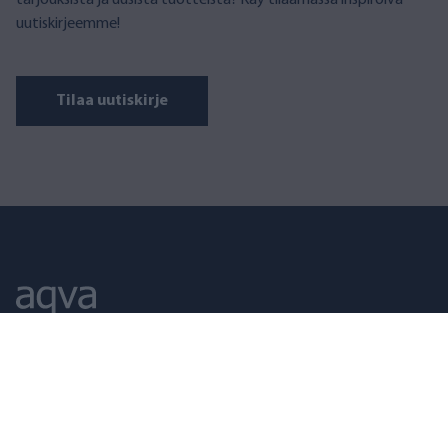
tarjouksista ja uusista tuotteista? Käy tilaamassa inspiroiva
uutiskirjeemme!
Tilaa uutiskirje
AQVA FINLAND
Puusepänkatu 2 D, 00880 Helsinki
Avoinna arkisin klo 09–17