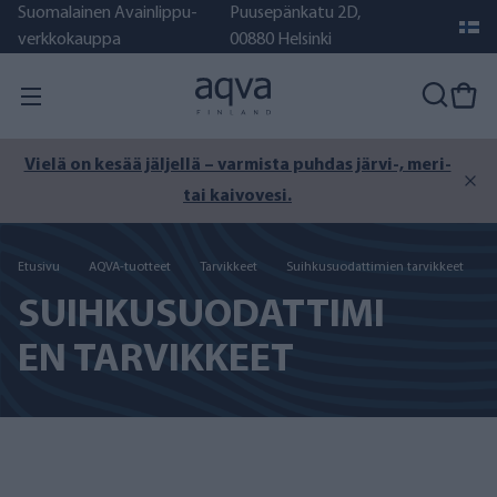
Suomalainen Avainlippu-
Puusepänkatu 2D,
verkkokauppa
00880 Helsinki
Vielä on kesää jäljellä – varmista puhdas järvi-, meri-
tai kaivovesi.
Etusivu
AQVA-tuotteet
Tarvikkeet
Suihkusuodattimien tarvikkeet
SUIHKUSUODATTIMI
EN TARVIKKEET