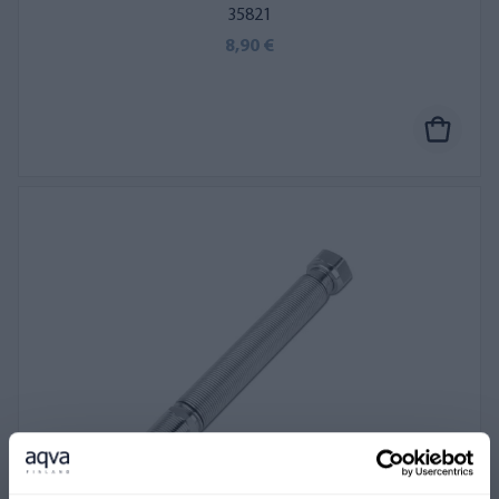
35821
8,90 €