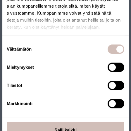
alan kumppaneillemme tietoja siitä, miten käytät
sivustoamme. Kumppanimme voivat yhdistää näitä
tietoja muihin tietoihin, joita olet antanut heille tai joita on
kerätty, kun olet käyttänyt heidän palvelujaan.
Valitse toimitusmaa ja kieli jatkaaksesi
Suostumuksen
Toimitusmaa
Välttämätön
valinta
Kieli
Laatu ja tuotekehitys
Mieltymykset
Jatka
Laadukkaat vedenpuhdistustuotteet, jotka tekevät sen mitä
lupaavat. Tämä on lupauksemme, jonka eteen työskentelemme
päivittäin. Lue, kuinka tuotteiden laatu varmistetaan.
Tilastot
AQVA Finland
Markkinointi
Salli kaikki