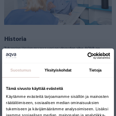
Historia
Tuhansien järvien maassa vesi on ylpeyden aihe. AQVA on
tehnyt vedestä puhtaampaa jo lähes 15 vuoden ajan. Nyt
jaamme taidon myös maailmalle. Lue kuinka toimintamme on
kasvanut ja kehittynyt.
Suostumus
Yksityiskohdat
Tietoja
AQVA Finland
Kotimaisuus
Tämä sivusto käyttää evästeitä
Käytämme evästeitä tarjoamamme sisällön ja mainosten
räätälöimiseen, sosiaalisen median ominaisuuksien
tukemiseen ja kävijämäärämme analysoimiseen. Lisäksi
jaamme sosiaalisen median, mainosalan ja analytiikka-