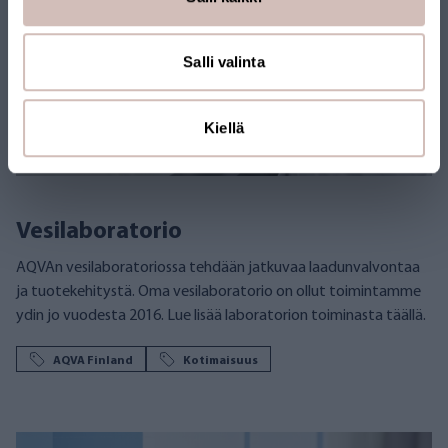
Salli valinta
Kiellä
Vesilaboratorio
AQVAn vesilaboratoriossa tehdään jatkuvaa laadunvalvontaa
ja tuotekehitystä. Oma vesilaboratorio on ollut toimintamme
ydin jo vuodesta 2016. Lue lisää laboratorion toiminasta täällä.
AQVA Finland
Kotimaisuus