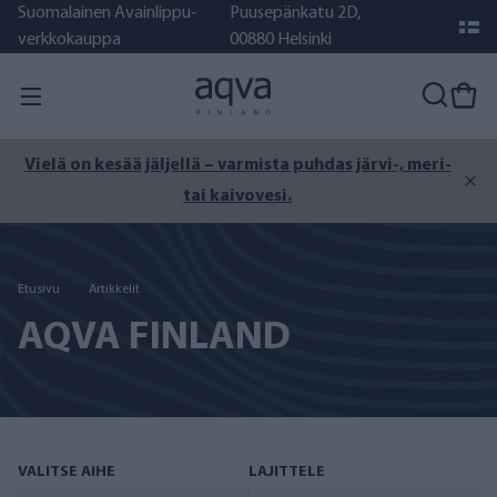
Suomalainen Avainlippu-
Puusepänkatu 2D,
verkkokauppa
00880 Helsinki
Vielä on kesää jäljellä – varmista puhdas järvi-, meri-
tai kaivovesi.
Etusivu
Artikkelit
AQVA FINLAND
VALITSE AIHE
LAJITTELE