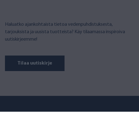
Haluatko ajankohtaista tietoa vedenpuhdistuksesta,
tarjouksista ja uusista tuotteista? Käy tilaamassa inspiroiva
uutiskirjeemme!
Tilaa uutiskirje