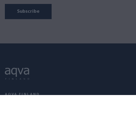
Subscribe
AQVA FINLAND
Puusepänkatu 2 D, 00880 Helsinki
Open on weekdays 09–17
010 321 5080
(Mon–Fri, 10:00–15:00)
myynti@aqva.fi