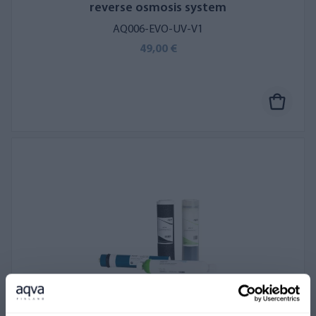
reverse osmosis system
AQ006-EVO-UV-V1
49,00 €