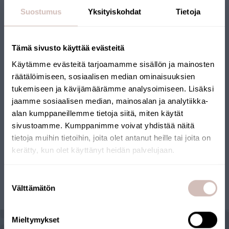
Suostumus
Yksityiskohdat
Tietoja
Replacement filter package for Smart EVO
Tämä sivusto käyttää evästeitä
reverse osmosis system
Käytämme evästeitä tarjoamamme sisällön ja mainosten
AQ006-EVO-V1
räätälöimiseen, sosiaalisen median ominaisuuksien
89,00 €
tukemiseen ja kävijämäärämme analysoimiseen. Lisäksi
jaamme sosiaalisen median, mainosalan ja analytiikka-
alan kumppaneillemme tietoja siitä, miten käytät
sivustoamme. Kumppanimme voivat yhdistää näitä
tietoja muihin tietoihin, joita olet antanut heille tai joita on
kerätty, kun olet käyttänyt heidän palvelujaan.
Select your shipping country and language to continu
1
Suostumuksen
Shipping
Välttämätön
valinta
country
Language
Mieltymykset
Continue