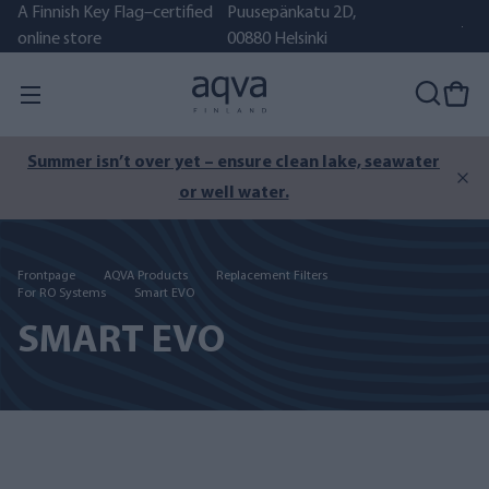
A Finnish Key Flag–certified
Puusepänkatu 2D,
online store
00880 Helsinki
Summer isn’t over yet – ensure clean lake, seawater
or well water.
Frontpage
AQVA Products
Replacement Filters
For RO Systems
Smart EVO
SMART EVO