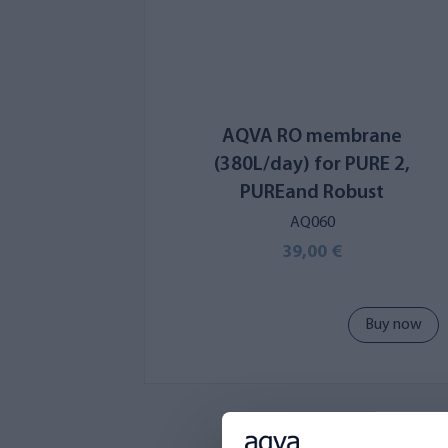
AQVA RO membrane
(380L/day) for PURE 2,
PUREand Robust
AQ060
39,00 €
Buy now