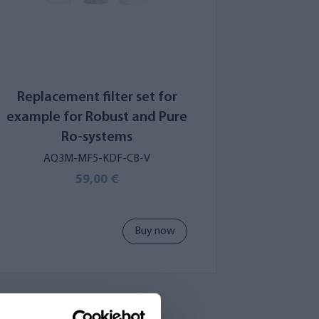
Replacement filter set for
example for Robust and Pure
Ro-systems
AQ3M-MF5-KDF-CB-V
59,00 €
Buy now