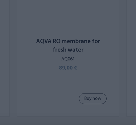
AQVA RO membrane for
fresh water
AQ061
89,00 €
Buy now