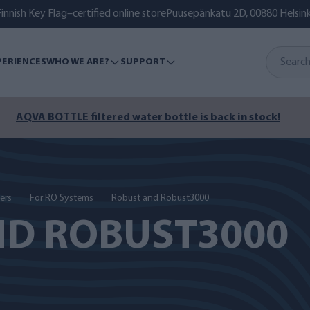
innish Key Flag–certified online store
Puusepänkatu 2D, 00880 Helsink
PERIENCES
WHO WE ARE?
SUPPORT
mer isn’t over yet – ensure clean lake, seawater or well water
ers
For RO Systems
Robust and Robust3000
ND ROBUST3000