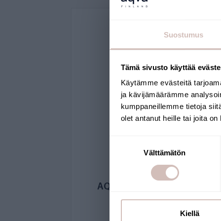
Suostumus
Tämä sivusto käyttää eväste
Käytämme evästeitä tarjoama
ja kävijämäärämme analysoim
kumppaneillemme tietoja siitä
olet antanut heille tai joita o
Suostumuksen
Välttämätön
valinta
AQVA Active Carbon Block
10 inch BB / L-size
Kiellä
AQCB-L