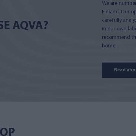
We are number 
Finland. Our o
carefully anal
E AQVA?
in our own lab
recommend the
home.
Read abo
HOP