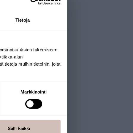
Tietoja
 ominaisuuksien tukemiseen
tiikka-alan
ietoja muihin tietoihin, joita
Markkinointi
Salli kaikki