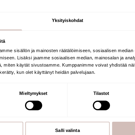
Yksityiskohdat
itä
mme sisällön ja mainosten räätälöimiseen, sosiaalisen median
Select your shipping country and language to
iseen. Lisäksi jaamme sosiaalisen median, mainosalan ja analy
continu
, miten käytät sivustoamme. Kumppanimme voivat yhdistää näitä t
Shipping country
Language
n kerätty, kun olet käyttänyt heidän palvelujaan.
Continue
Mieltymykset
Tilastot
Salli valinta