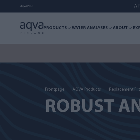
A F
PRODUCTS
WATER ANALYSES
ABOUT
EX
Sum
Frontpage
AQVA Products
Replacement Filt
ROBUST A