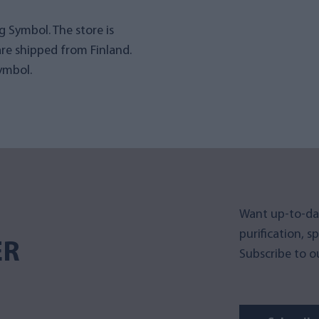
 Symbol. The store is
re shipped from Finland.
ymbol.
Want up-to-da
purification, s
ER
Subscribe to ou