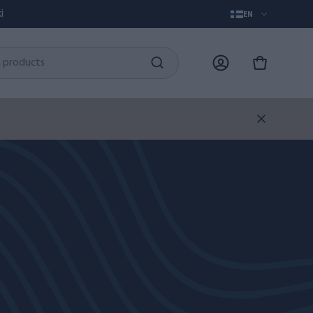
i
EN
.