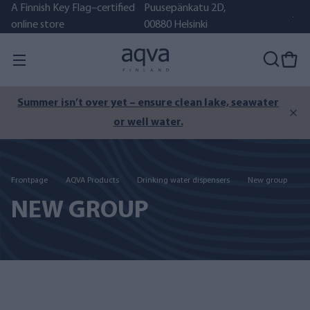
A Finnish Key Flag–certified
Puusepänkatu 2D,
online store
00880 Helsinki
Summer isn’t over yet – ensure clean lake, seawater
or well water.
Frontpage
AQVA Products
Drinking water dispensers
New group
NEW GROUP