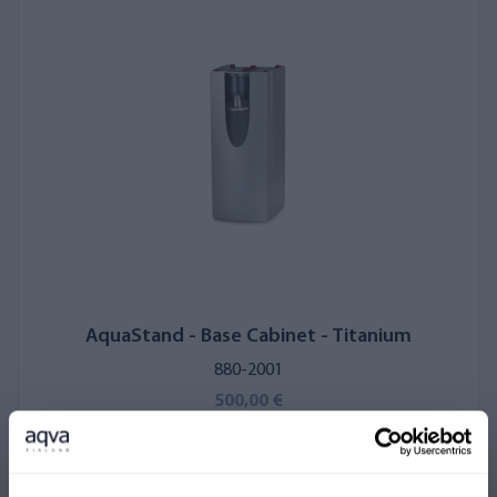
AquaStand - Base Cabinet - Titanium
880-2001
500,00 €