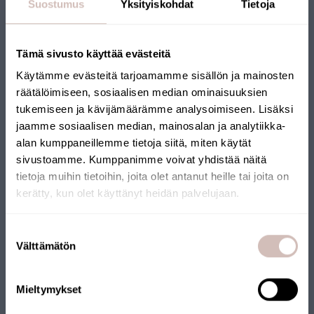
Suostumus
Yksityiskohdat
Tietoja
Tämä sivusto käyttää evästeitä
Käytämme evästeitä tarjoamamme sisällön ja mainosten
räätälöimiseen, sosiaalisen median ominaisuuksien
tukemiseen ja kävijämäärämme analysoimiseen. Lisäksi
jaamme sosiaalisen median, mainosalan ja analytiikka-
alan kumppaneillemme tietoja siitä, miten käytät
sivustoamme. Kumppanimme voivat yhdistää näitä
tietoja muihin tietoihin, joita olet antanut heille tai joita on
kerätty, kun olet käyttänyt heidän palvelujaan.
Select your shipping country and language to continu
Suostumuksen
Shipping
Välttämätön
valinta
country
Water Block safety valve, relief valve
Language
9000469
Mieltymykset
13,91 €
Continue