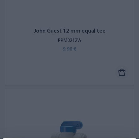
John Guest 12 mm equal tee
PPM0212W
9,90 €