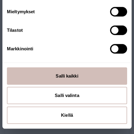
Language
Mieltymykset
Continue
Tilastot
Markkinointi
John Guest 8 mm shut-off valve
PPMSV040808W
Salli kaikki
9,90 €
Salli valinta
Kiellä