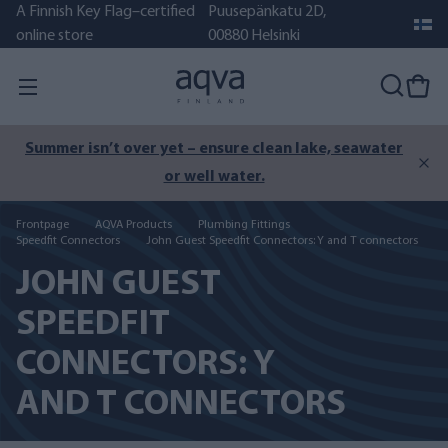
A Finnish Key Flag–certified
Puusepänkatu 2D,
online store
00880 Helsinki
Summer isn’t over yet – ensure clean lake, seawater
or well water.
Frontpage
AQVA Products
Plumbing Fittings
Speedfit Connectors
John Guest Speedfit Connectors: Y and T connectors
JOHN GUEST
SPEEDFIT
CONNECTORS: Y
AND T CONNECTORS