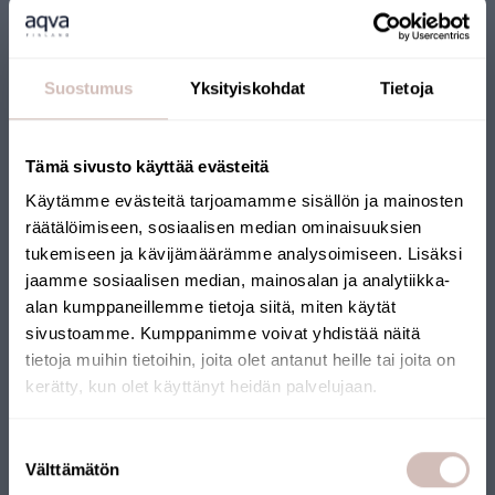
Suostumus
Yksityiskohdat
Tietoja
Tämä sivusto käyttää evästeitä
John Guest 6 mm shut-off valve
Käytämme evästeitä tarjoamamme sisällön ja mainosten
PPMSV040606W
räätälöimiseen, sosiaalisen median ominaisuuksien
9,90 €
tukemiseen ja kävijämäärämme analysoimiseen. Lisäksi
jaamme sosiaalisen median, mainosalan ja analytiikka-
alan kumppaneillemme tietoja siitä, miten käytät
sivustoamme. Kumppanimme voivat yhdistää näitä
tietoja muihin tietoihin, joita olet antanut heille tai joita on
kerätty, kun olet käyttänyt heidän palvelujaan.
Select your shipping country and language to continu
Suostumuksen
Shipping
Välttämätön
valinta
country