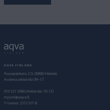
AQVA FINLAND
Puusepänkatu 2 D, 00880 Helsinki
Avoinna arkisin klo 09–17
010 321 5080
(Arkisin klo 10-15)
myynti@aqva.fi
Y-tunnus: 2351337-8