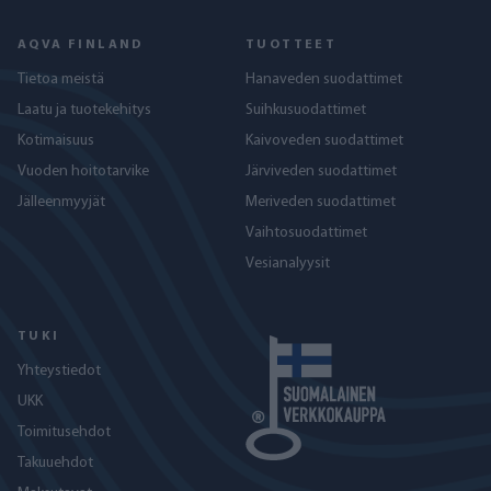
AQVA FINLAND
TUOTTEET
Tietoa meistä
Hanaveden suodattimet
Laatu ja tuotekehitys
Suihkusuodattimet
Kotimaisuus
Kaivoveden suodattimet
Vuoden hoitotarvike
Järviveden suodattimet
Jälleenmyyjät
Meriveden suodattimet
Vaihtosuodattimet
Vesianalyysit
TUKI
Yhteystiedot
UKK
Toimitusehdot
Takuuehdot