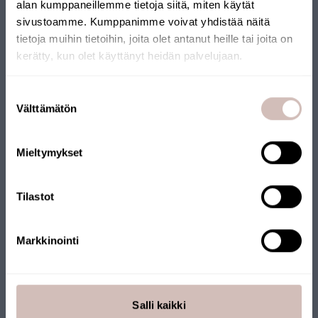
alan kumppaneillemme tietoja siitä, miten käytät
sivustoamme. Kumppanimme voivat yhdistää näitä
tietoja muihin tietoihin, joita olet antanut heille tai joita on
SUOMALAINEN
kerätty, kun olet käyttänyt heidän palvelujaan.
VERKKOKAUPPA
Valitse toimitusmaa ja kieli jatkaaksesi
Suostumuksen
Toimitusmaa
Välttämätön
valinta
Verkkokaupallemme on myönnetty Avainlippu-merkki.
Kieli
Verkkokauppaa pitää yllä suomalainen yritys, joka toimittaa
tuotteet Suomesta. Myös monilla tuotteillamme on
Mieltymykset
Jatka
Avainlippu-merkki.
Tilastot
Markkinointi
Salli kaikki