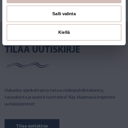
Salli valinta
Kiellä
TILAA UUTISKIRJE
Haluatko ajankohtaista tietoa vedenpuhdistuksesta,
tarjouksista ja uusista tuotteista? Käy tilaamassa inspiroiva
uutiskirjeemme!
Tilaa uutiskirje