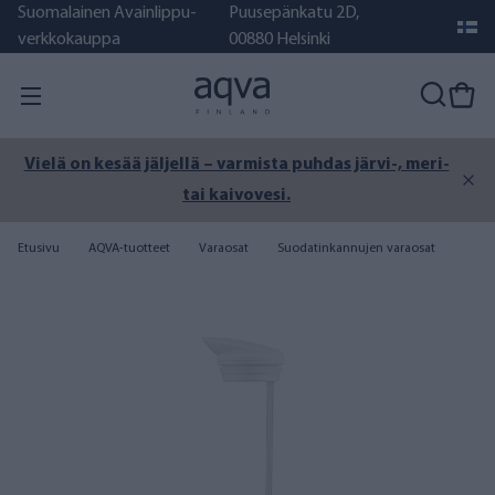
Suomalainen Avainlippu-
Puusepänkatu 2D,
verkkokauppa
00880 Helsinki
Vielä on kesää jäljellä – varmista puhdas järvi-, meri-
tai kaivovesi.
Etusivu
AQVA-tuotteet
Varaosat
Suodatinkannujen varaosat