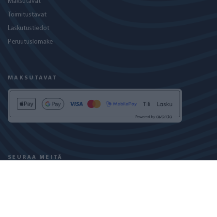
Maksutavat
Toimitustavat
Laskutustiedot
Peruutuslomake
MAKSUTAVAT
SEURAA MEITÄ
TIETOSUOJASELOSTE
EVÄSTEKÄYTÄNTÖ