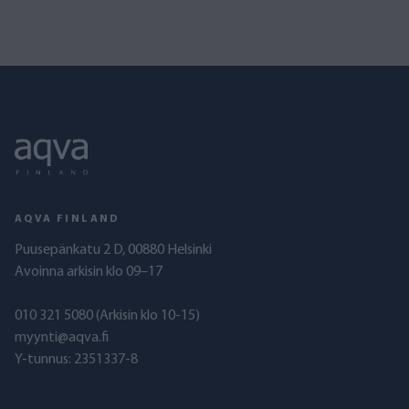
AQVA FINLAND
Puusepänkatu 2 D, 00880 Helsinki
Avoinna arkisin klo 09–17
010 321 5080
(Arkisin klo 10-15)
myynti@aqva.fi
Y-tunnus: 2351337-8