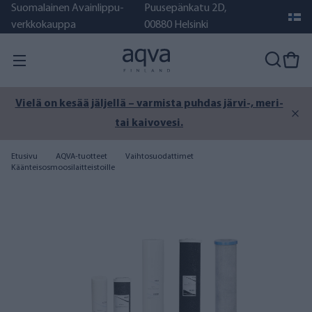
Suomalainen Avainlippu-
Puusepänkatu 2D,
verkkokauppa
00880 Helsinki
Vielä on kesää jäljellä – varmista puhdas järvi-, meri-
tai kaivovesi.
Etusivu
AQVA-tuotteet
Vaihtosuodattimet
Käänteisosmoosilaitteistoille