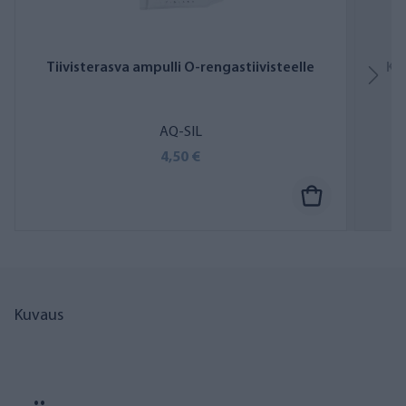
Tiivisterasva ampulli O-rengastiivisteelle
Ko
AQ-SIL
4,50 €
Kuvaus