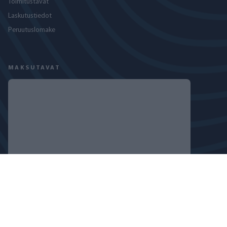
Toimitustavat
Laskutustiedot
Peruutuslomake
MAKSUTAVAT
SEURAA MEITÄ
TIETOSUOJASELOSTE
EVÄSTEKÄYTÄNTÖ