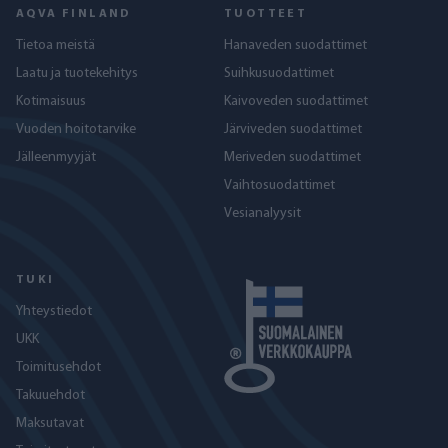
AQVA FINLAND
TUOTTEET
Tietoa meistä
Hanaveden suodattimet
Laatu ja tuotekehitys
Suihkusuodattimet
Kotimaisuus
Kaivoveden suodattimet
Vuoden hoitotarvike
Järviveden suodattimet
Jälleenmyyjät
Meriveden suodattimet
Vaihtosuodattimet
Vesianalyysit
TUKI
Yhteystiedot
UKK
Toimitusehdot
Takuuehdot
Maksutavat