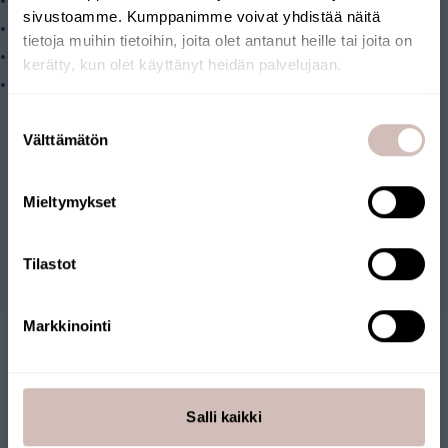
Aktiivihiilipuristesuodatin (AQCB-M)
sivustoamme. Kumppanimme voivat yhdistää näitä
Jälkimineralisointisuodatin (AQ006-PM)
tietoja muihin tietoihin, joita olet antanut heille tai joita on
Viimeistelysuodatin, aktiivihiili (AQ006-PC)
kerätty, kun olet käyttänyt heidän palvelujaan.
Käänteisosmoosikalvo (AQ060)
Valitse toimitusmaa ja kieli jatkaaksesi
Suostumuksen
Toimitusmaa
Välttämätön
valinta
Kieli
Arvostelut
Mieltymykset
Jatka
Kysymyksiä
Tilastot
Markkinointi
Salli kaikki