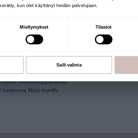
n kerätty, kun olet käyttänyt heidän palvelujaan.
Jatka
Mieltymykset
Tilastot
RKKOKAUPPA
Salli valinta
merkki. Verkkokauppaa pitää
et Suomesta. Myös monilla