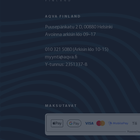
AQVA FINLAND
Puusepänkatu 2 D, 00880 Helsinki
Avoinna arkisin klo 09–17
010 321 5080
(Arkisin klo 10-15)
myynti@aqva.fi
Y-tunnus: 2351337-8
MAKSUTAVAT