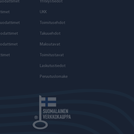
uodattimet
Yhteystiedot
timet
UKK
suodattimet
Toimitusehdot
uodattimet
Takuuehdot
odattimet
Maksutavat
timet
Toimitustavat
Laskutustiedot
Peruutuslomake