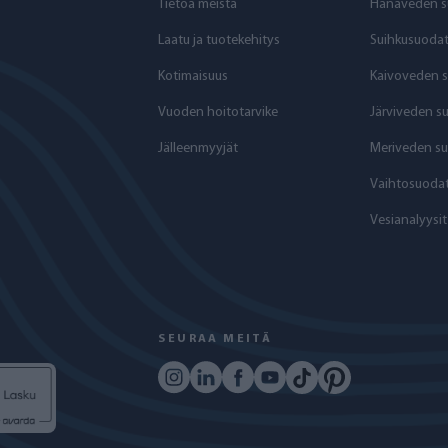
Tietoa meistä
Hanaveden s
Laatu ja tuotekehitys
Suihkusuodat
Kotimaisuus
Kaivoveden 
Vuoden hoitotarvike
Järviveden s
Jälleenmyyjät
Meriveden su
Vaihtosuodat
Vesianalyysit
SEURAA MEITÄ