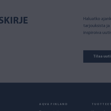
SKIRJE
Haluatko ajank
tarjouksista ja
inspiroiva uut
Tilaa uuti
AQVA FINLAND
TUOTTEE