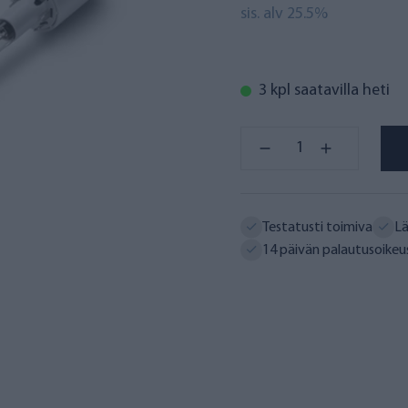
sis. alv 25.5%
3 kpl saatavilla heti
Testatusti toimiva
Lä
14 päivän palautusoikeu