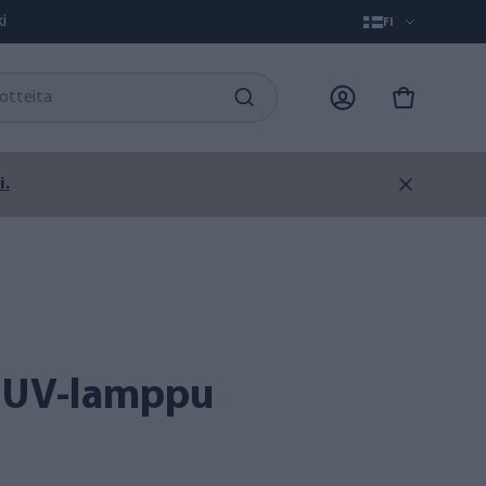
i
FI
i.
6 UV-lamppu