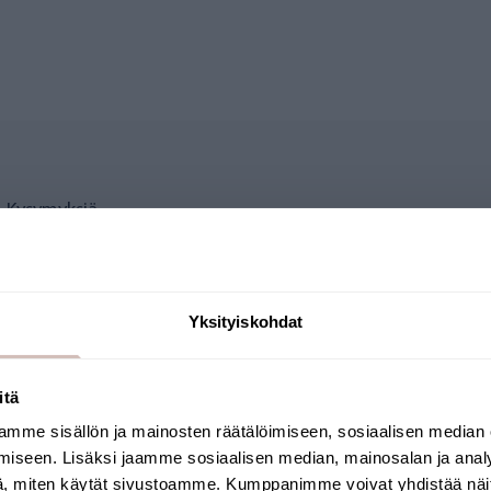
Kysymyksiä
V-LAMPPU T6 AUTOMAATT
Yksityiskohdat
aan vuoden välein.
itä
a poistaa tai muokkaa harmittomiksi pieneliöt ja epätoivotut
mme sisällön ja mainosten räätälöimiseen, sosiaalisen median
 11 watin ultraviolettilamppu pitää veden edelleen puhtaana 
Valitse toimitusmaa ja kieli jatkaaksesi
iseen. Lisäksi jaamme sosiaalisen median, mainosalan ja analy
Toimitusmaa
Kieli
, miten käytät sivustoamme. Kumppanimme voivat yhdistää näitä t