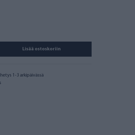
Lisää ostoskoriin
hetys 1-3 arkipäivässä
s