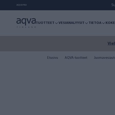
S
TUOTTEET
VESIANALYYSIT
TIETOA
KOKE
Viel
Etusivu
AQVA-tuotteet
Juomavesiaut