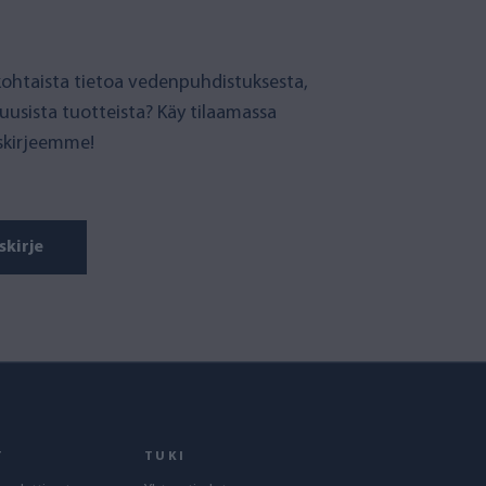
ohtaista tietoa vedenpuhdistuksesta,
 uusista tuotteista? Käy tilaamassa
iskirjeemme!
skirje
T
TUKI