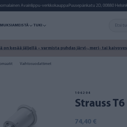
uomalainen Avainlippu-verkkokauppa
Puusepänkatu 2D, 00880 Helsink
MUKSIA
MEISTÄ
TUKI
ä on kesää jäljellä – varmista puhdas järvi-, meri- tai kaivoves
omaatit
Vaihtosuodattimet
106204
Strauss T
74,40 €