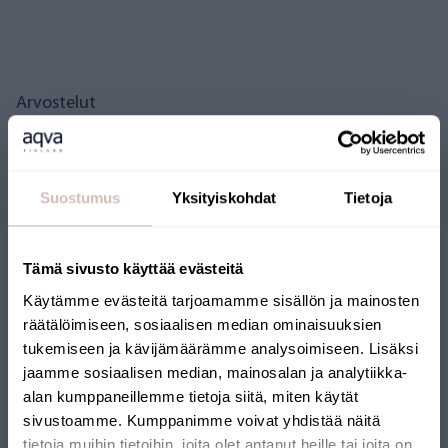
Arvostelut
Kysymyksiä
Suostumus
Yksityiskohdat
Tietoja
Tämä sivusto käyttää evästeitä
Käytämme evästeitä tarjoamamme sisällön ja mainosten
räätälöimiseen, sosiaalisen median ominaisuuksien
tukemiseen ja kävijämäärämme analysoimiseen. Lisäksi
jaamme sosiaalisen median, mainosalan ja analytiikka-
alan kumppaneillemme tietoja siitä, miten käytät
SUOMALAINEN
sivustoamme. Kumppanimme voivat yhdistää näitä
VERKKOKAUPPA
tietoja muihin tietoihin, joita olet antanut heille tai joita on