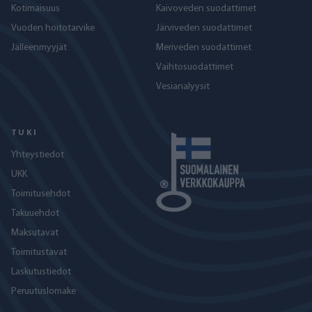
Kotimaisuus
Kaivoveden suodattimet
Vuoden hoitotarvike
Järviveden suodattimet
Jälleenmyyjät
Meriveden suodattimet
Vaihtosuodattimet
Vesianalyysit
TUKI
Yhteystiedot
UKK
Toimitusehdot
Takuuehdot
Maksutavat
Toimitustavat
Laskutustiedot
Peruutuslomake