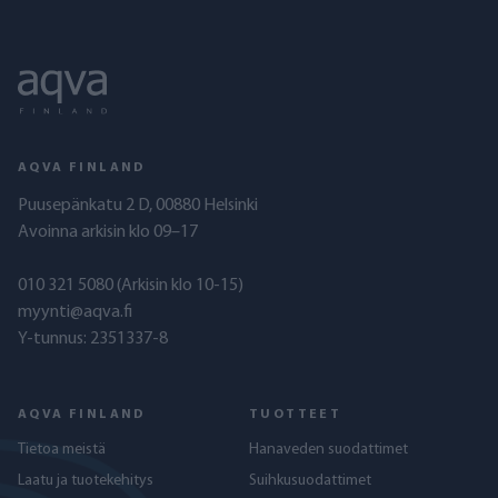
AQVA FINLAND
Puusepänkatu 2 D, 00880 Helsinki
Avoinna arkisin klo 09–17
010 321 5080
(Arkisin klo 10-15)
myynti@aqva.fi
Y-tunnus: 2351337-8
AQVA FINLAND
TUOTTEET
Tietoa meistä
Hanaveden suodattimet
Laatu ja tuotekehitys
Suihkusuodattimet