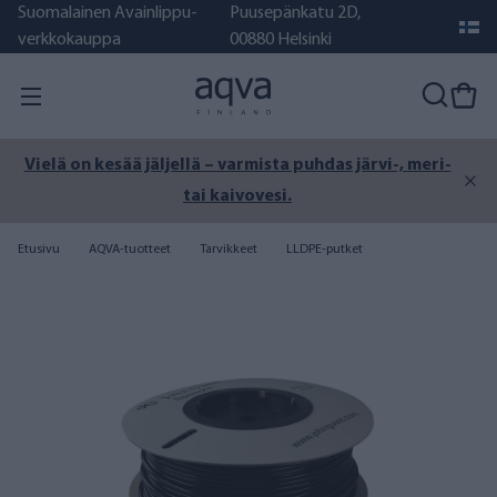
Suomalainen Avainlippu-
Puusepänkatu 2D,
verkkokauppa
00880 Helsinki
Vielä on kesää jäljellä – varmista puhdas järvi-, meri-
tai kaivovesi.
Etusivu
AQVA-tuotteet
Tarvikkeet
LLDPE-putket