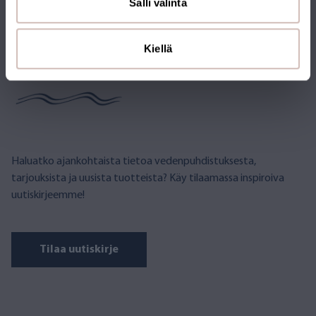
Salli valinta
Kiellä
TILAA UUTISKIRJE
Haluatko ajankohtaista tietoa vedenpuhdistuksesta,
tarjouksista ja uusista tuotteista? Käy tilaamassa inspiroiva
uutiskirjeemme!
Tilaa uutiskirje