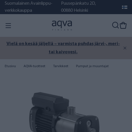
Suomalainen Avainlippu-
Puusepänkatu 2D,
verkkokauppa
00880 Helsinki
Vielä on kesää jäljellä – varmista puhdas järvi-, meri-
tai kaivovesi.
Etusivu
AQVA-tuotteet
Tarvikkeet
Pumput ja muuntajat