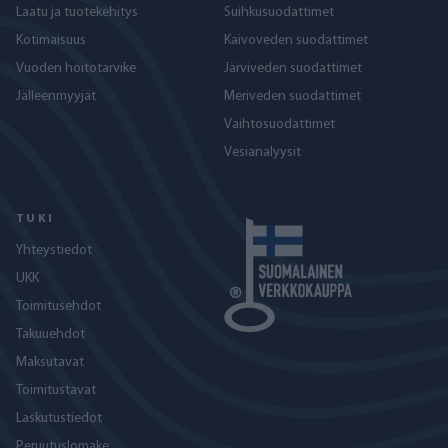
Laatu ja tuotekehitys
Suihkusuodattimet
Kotimaisuus
Kaivoveden suodattimet
Vuoden hoitotarvike
Järviveden suodattimet
Jälleenmyyjät
Meriveden suodattimet
Vaihtosuodattimet
Vesianalyysit
TUKI
Yhteystiedot
UKK
Toimitusehdot
Takuuehdot
Maksutavat
Toimitustavat
Laskutustiedot
Peruutuslomake