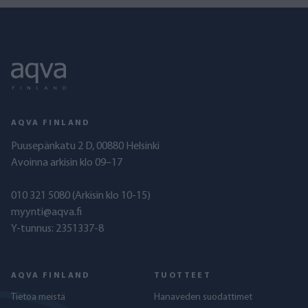
AQVA FINLAND
Puusepänkatu 2 D, 00880 Helsinki
Avoinna arkisin klo 09–17
010 321 5080
(Arkisin klo 10-15)
myynti@aqva.fi
Y-tunnus: 2351337-8
AQVA FINLAND
TUOTTEET
Tietoa meistä
Hanaveden suodattimet