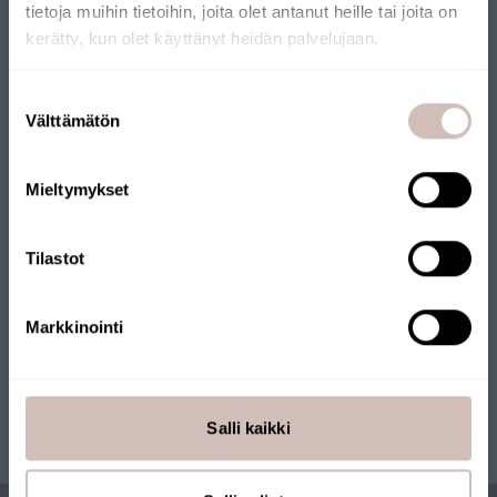
tietoja muihin tietoihin, joita olet antanut heille tai joita on
VERKKOKAUPPA
kerätty, kun olet käyttänyt heidän palvelujaan.
Verkkokaupallemme on myönnetty Avainlippu-merkki.
Valitse toimitusmaa ja kieli jatkaaksesi
Suostumuksen
Verkkokauppaa pitää yllä suomalainen yritys, joka toimittaa
Toimitusmaa
Välttämätön
valinta
tuotteet Suomesta. Myös monilla tuotteillamme on
Kieli
Avainlippu-merkki.
Mieltymykset
Jatka
Tilastot
Markkinointi
Salli kaikki