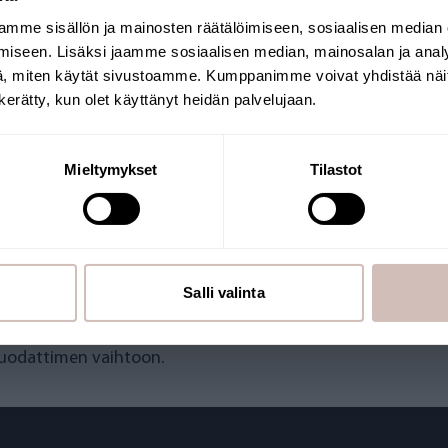
mme sisällön ja mainosten räätälöimiseen, sosiaalisen median
Valitse toimitusmaa ja kieli jatkaaksesi
iseen. Lisäksi jaamme sosiaalisen median, mainosalan ja analy
Toimitusmaa
Kieli
15 l/h
, miten käytät sivustoamme. Kumppanimme voivat yhdistää näitä t
n kerätty, kun olet käyttänyt heidän palvelujaan.
ja
moittava vuotovahtisysteemi.
Jatka
iikkeisiin, taukotiloihin tai odotusaulaan.
Mieltymykset
Tilastot
odatetaan juuri ennen kuin se annostellaan kuppiin, joten vo
 huoltaa ja pitää hygieenisenä. Lisäksi kaikki osat ovat 
Salli valinta
tta viilennystekniikalle
 suodattimen vaihtoon.