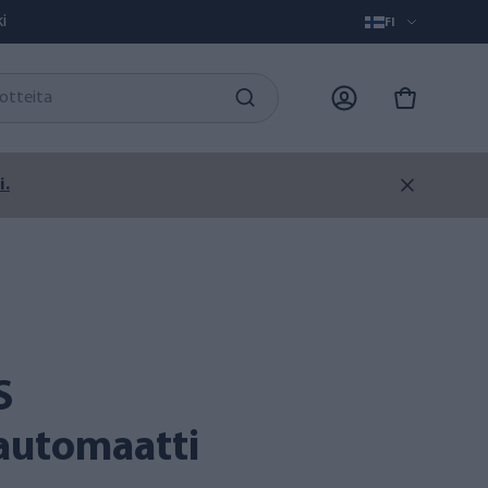
i
FI
i.
automaatti