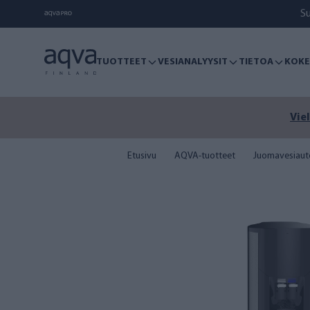
S
TUOTTEET
VESIANALYYSIT
TIETOA
KOKE
Viel
Etusivu
AQVA-tuotteet
Juomavesiaut