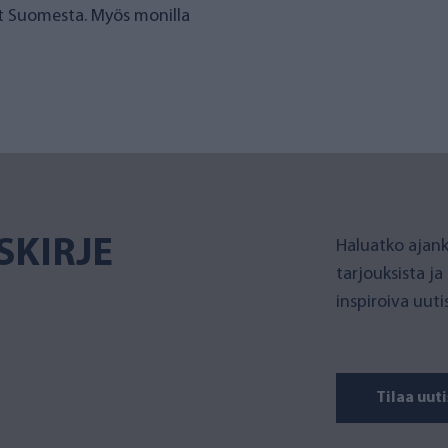
et Suomesta. Myös monilla
SKIRJE
Haluatko ajank
tarjouksista ja
inspiroiva uut
Tilaa uuti