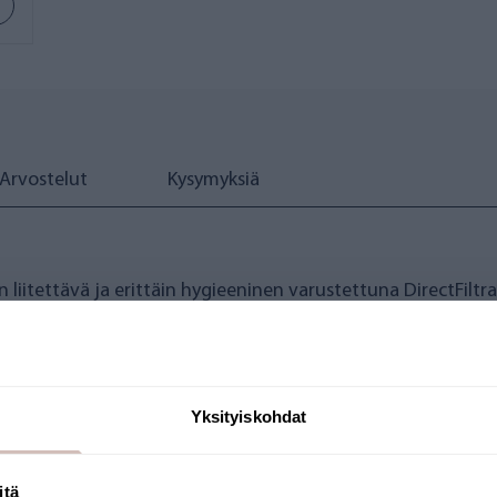
Arvostelut
Kysymyksiä
liitettävä ja erittäin hygieeninen varustettuna DirectFiltra
Yksityiskohdat
itä