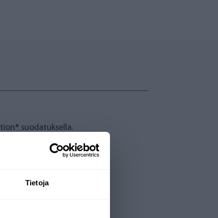
tion® suodatuksella.
Tietoja