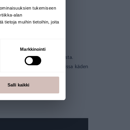
 ominaisuuksien tukemiseen
tiikka-alan
ietoja muihin tietoihin, joita
Markkinointi
it olla aina varma veden laadusta.
myös helposti itse vaihdettavissa käden
Salli kaikki