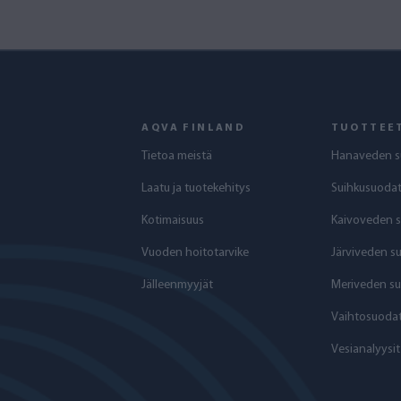
AQVA FINLAND
TUOTTEE
Tietoa meistä
Hanaveden s
Laatu ja tuotekehitys
Suihkusuodat
Kotimaisuus
Kaivoveden 
Vuoden hoitotarvike
Järviveden s
Jälleenmyyjät
Meriveden su
Vaihtosuodat
Vesianalyysit