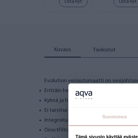
Osta nyt
Osta nyt
Kuvaus
Tiedostot
Evolution vesiautomaatti on vesijohtoon 
Erittäin helppo käyttää ja ylläpitää
Kylmä ja haalea vesi
Ei tarvitse viemäröintiä
Suostumus
Integroitu juomakuppiteline
DirectFiltration® suodatusjärjestelmä
Tämä sivusto käyttää eväste