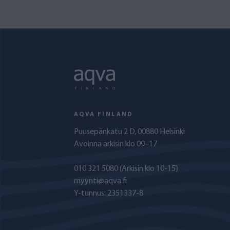
AQVA FINLAND
Puusepänkatu 2 D, 00880 Helsinki
Avoinna arkisin klo 09–17
010 321 5080
(Arkisin klo 10-15)
myynti@aqva.fi
Y-tunnus: 2351337-8