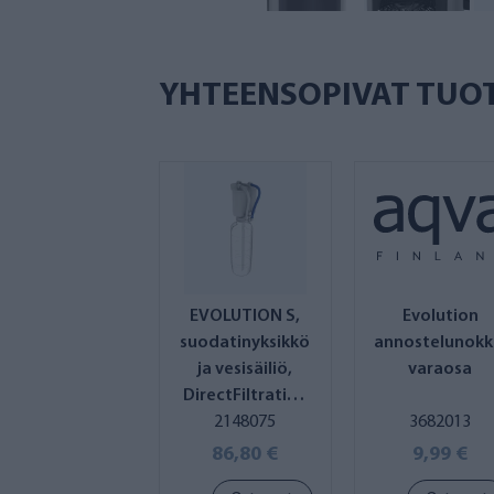
YHTEENSOPIVAT TUO
EVOLUTION S,
Evolution
suodatinyksikkö
annostelunokk
ja vesisäiliö,
varaosa
DirectFiltration
Carbon Block,
2148075
3682013
uusi malli
86,80 €
9,99 €