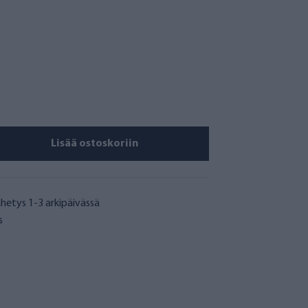
Lisää ostoskoriin
hetys 1-3 arkipäivässä
s