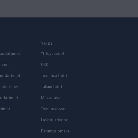
T
TUKI
uodattimet
Yhteystiedot
timet
UKK
suodattimet
Toimitusehdot
uodattimet
Takuuehdot
odattimet
Maksutavat
timet
Toimitustavat
Laskutustiedot
Peruutuslomake