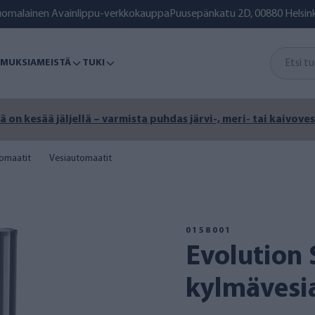
uomalainen Avainlippu-verkkokauppa
Puusepänkatu 2D, 00880 Helsink
MUKSIA
MEISTÄ
TUKI
ä on kesää jäljellä – varmista puhdas järvi-, meri- tai kaivoves
omaatit
Vesiautomaatit
0158001
Evolution S
kylmävesi