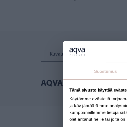
Kuvaus
Arvostelut
Suostumus
AQVA L ja XL koon suo
Tämä sivusto käyttää eväste
Käytämme evästeitä tarjoama
ja kävijämäärämme analysoim
kumppaneillemme tietoja siitä
olet antanut heille tai joita o