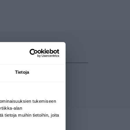
Tietoja
 ominaisuuksien tukemiseen
tiikka-alan
ietoja muihin tietoihin, joita