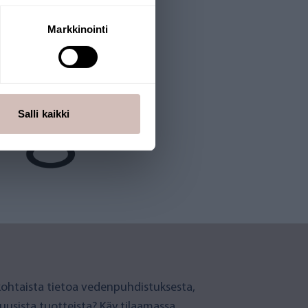
Markkinointi
Salli kaikki
ohtaista tietoa vedenpuhdistuksesta,
 uusista tuotteista? Käy tilaamassa