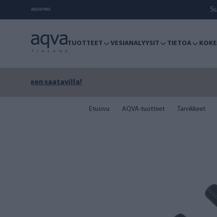
S
TUOTTEET
VESIANALYYSIT
TIETOA
KOKE
Viel
Etusivu
AQVA-tuotteet
Tarvikkeet