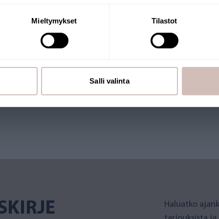
Jatka
Mieltymykset
Tilastot
RKKOKAUPPA
merkki. Verkkokauppaa pitää
Salli valinta
et Suomesta. Myös monilla
SKIRJE
Haluatko ajank
tarjouksista ja