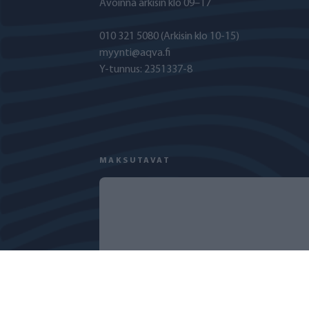
Avoinna arkisin klo 09–17
010 321 5080
(Arkisin klo 10-15)
myynti@aqva.fi
Y-tunnus: 2351337-8
MAKSUTAVAT