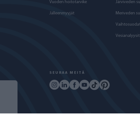
Vuoden hoitotarvike
Järviveden s
Jälleenmyyjät
Meriveden su
Vaihtosuodat
Vesianalyysit
SEURAA MEITÄ