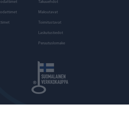
uodattimet
Takuuehdot
odattimet
Maksutavat
timet
Toimitustavat
Laskutustiedot
Peruutuslomake