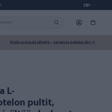
i
FI
i.
telon pultit,