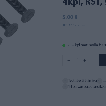
4kpl, RST, 
5,00 €
sis. alv 25.5%
20+ kpl saatavilla heti
Testatusti toimiva
Lä
14 päivän palautusoikeu