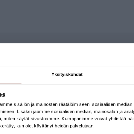
Kysymyksiä
Yksityiskohdat
datinkoteloiden kiinnityspultit
itä
mme sisällön ja mainosten räätälöimiseen, sosiaalisen median
Valitse toimitusmaa ja kieli jatkaaksesi
iseen. Lisäksi jaamme sosiaalisen median, mainosalan ja analy
Toimitusmaa
Kieli
, miten käytät sivustoamme. Kumppanimme voivat yhdistää näitä t
n kerätty, kun olet käyttänyt heidän palvelujaan.