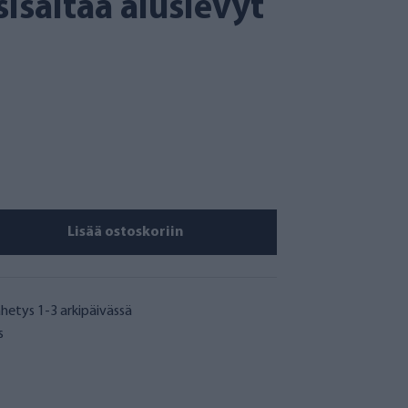
sisältää aluslevyt
Lisää ostoskoriin
hetys 1-3 arkipäivässä
s