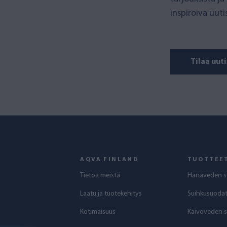
inspiroiva uut
Tilaa uuti
AQVA FINLAND
TUOTTEE
Tietoa meistä
Hanaveden s
Laatu ja tuotekehitys
Suihkusuodat
Kotimaisuus
Kaivoveden 