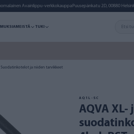
uomalainen Avainlippu-verkkokauppa
Puusepänkatu 2D, 00880 Helsink
MUKSIA
MEISTÄ
TUKI
ä on kesää jäljellä – varmista puhdas järvi-, meri- tai kaivoves
Suodatinkotelot ja niiden tarvikkeet
AQ1L-SC
AQVA XL- ja L-
suodatinko