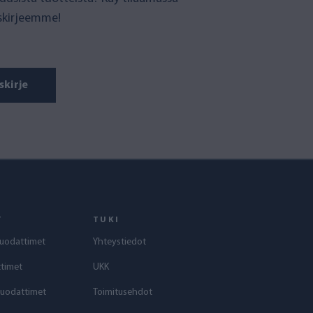
iskirjeemme!
skirje
T
TUKI
uodattimet
Yhteystiedot
timet
UKK
suodattimet
Toimitusehdot