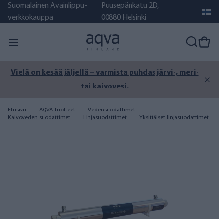
Suomalainen Avainlippu-
Puusepänkatu 2D,
verkkokauppa
00880 Helsinki
Vielä on kesää jäljellä – varmista puhdas järvi-, meri-
tai kaivovesi.
Etusivu
AQVA-tuotteet
Vedensuodattimet
Kaivoveden suodattimet
Linjasuodattimet
Yksittäiset linjasuodattimet