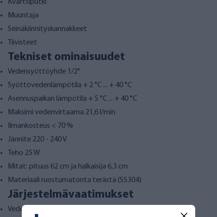
Kvartsiputki
Muuntaja
Seinäkiinnityskannakkeet
Tiivisteet
Tekniset ominaisuudet
Vedensyöttöyhde 1/2"
Syöttövedenlämpötila + 2 °C ... + 40 °C
Asennuspaikan lämpötila + 5 °C ... + 40 °C
Maksimi vedenvirtaama 21,6 l/min
Ilmankosteus < 70 %
Jännite 220 - 240 V
Teho 25 W
Mitat: pituus 62 cm ja halkaisija 6,3 cm
Materiaali ruostumatonta terästä (SS304)
Järjestelmävaatimukset
Vedensyöttöpaine 1-8 bar