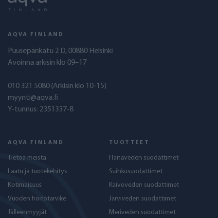
AQVA FINLAND
Puusepänkatu 2 D, 00880 Helsinki
Avoinna arkisin klo 09–17
010 321 5080
(Arkisin klo 10-15)
myynti@aqva.fi
Y-tunnus: 2351337-8
AQVA FINLAND
TUOTTEET
Tietoa meistä
Hanaveden suodattimet
Laatu ja tuotekehitys
Suihkusuodattimet
Kotimaisuus
Kaivoveden suodattimet
Vuoden hoitotarvike
Järviveden suodattimet
Jälleenmyyjät
Meriveden suodattimet