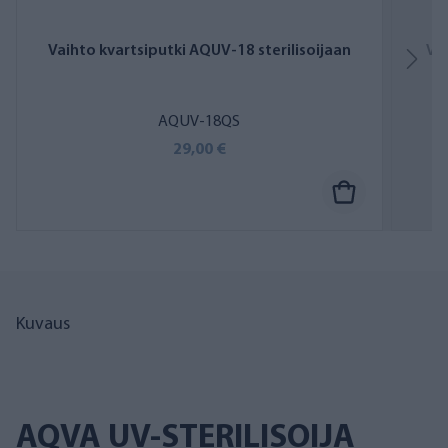
Vaihto kvartsiputki AQUV-18 sterilisoijaan
Va
AQUV-18QS
29,00 €
Kuvaus
AQVA UV-STERILISOIJA