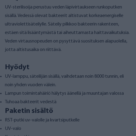
UV-sterilisoija perustuu veden läpivirtaukseen runkoputken
sisällä. Vedessä olevat bakteerit altistuvat korkeaenergiselle
ultraviolettisäteilylle. Säteily pilkkoo bakteerin rakenteen,
estäen sitä lisääntymästä tai aiheuttamasta haittavaikutuksia.
Veden virtausnopeuden on pysyttävä suosituksen alapuolella,
jotta altistusaika on riittävä.
Hyödyt
UV-lamppu, säteilijän sisällä, vaihdetaan noin 8000 tunnin, eli
noin yhden vuoden välein.
Lampun toimintahäiriö hälytys äänellä ja muuntajan valossa
Tuhoaa bakteerit vedestä
Paketin sisältö
RST-putki uv-valolle ja kvartsiputkelle
UV-valo