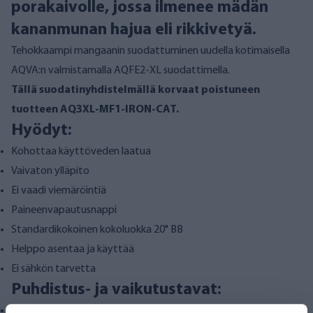
porakaivolle, jossa ilmenee mädän
kananmunan hajua eli rikkivetyä.
Tehokkaampi mangaanin suodattuminen uudella kotimaisella
AQVA:n valmistamalla AQFE2-XL suodattimella.
Tällä suodatinyhdistelmällä korvaat poistuneen
tuotteen AQ3XL-MF1-IRON-CAT.
Hyödyt:
Kohottaa käyttöveden laatua
Vaivaton ylläpito
Ei vaadi viemäröintiä
Paineenvapautusnappi
Standardikokoinen kokoluokka 20" BB
Helppo asentaa ja käyttää
Ei sähkön tarvetta
Puhdistus- ja vaikutustavat:
Ensimmäisessä vaiheessa suodatetaan silmälle näkyvät ja