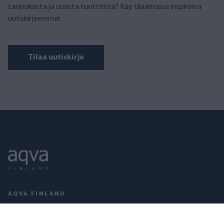
tarjouksista ja uusista tuotteista? Käy tilaamassa inspiroiva
uutiskirjeemme!
Tilaa uutiskirje
AQVA FINLAND
Puusepänkatu 2 D, 00880 Helsinki
Avoinna arkisin klo 09–17