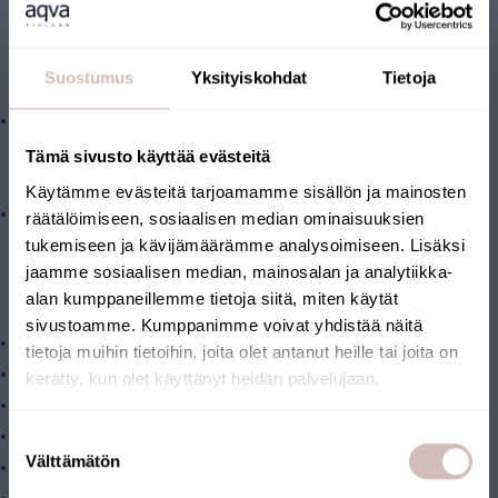
näkymättömät kiintoaineet 1µm (1/1000 osa millimetriä)
hienosuodattimella. Tämä vaihe suodattaa myös hieman
Suostumus
Yksityiskohdat
Tietoja
humusta, noin 30%. (
AQMF1-XL
).
Seuraavassa vaiheessa suodatetaan vedestä rautaa ja
mangaania, AQVA rauta 2 suodattimella, joka perustuu raudan
Tämä sivusto käyttää evästeitä
ja mangaanin hapettamiseen. (
AQFE2-XL
).
Käytämme evästeitä tarjoamamme sisällön ja mainosten
Kolmannessa, viimeisessä vaiheessa, vedestä suodatetaan
räätälöimiseen, sosiaalisen median ominaisuuksien
tukemiseen ja kävijämäärämme analysoimiseen. Lisäksi
rikkivedyn hajua, sekä muita mahdollisia haju- ja makuhaittoja,
jaamme sosiaalisen median, mainosalan ja analytiikka-
katalyyttisellä aktiivihiilellä. (
AQCAT-XL
).
alan kumppaneillemme tietoja siitä, miten käytät
Suodattaa vedestä:
sivustoamme. Kumppanimme voivat yhdistää näitä
Rautaa
tietoja muihin tietoihin, joita olet antanut heille tai joita on
Mangaania
kerätty, kun olet käyttänyt heidän palvelujaan.
Kiintoaineita 1 µm kokoluokkaan asti
Valitse toimitusmaa ja kieli jatkaaksesi
Rikkivetyä
Suostumuksen
Toimitusmaa
Välttämätön
valinta
Hajuja ja makuja
Kieli