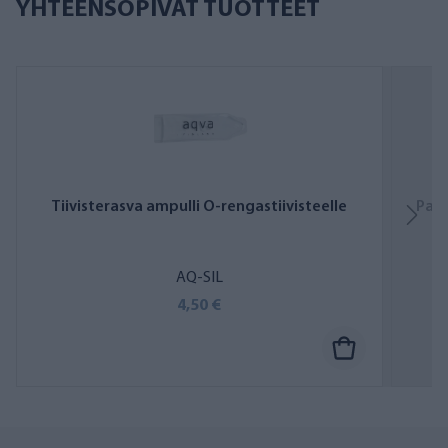
YHTEENSOPIVAT TUOTTEET
Tiivisterasva ampulli O-rengastiivisteelle
Pain
AQ-SIL
4,50 €