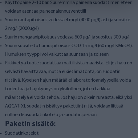
Käyttöpaine 2-10 bar. Suuremmilla paineilla suodattimen eteen
voidaan asentaa paineenalennusventtiili
Suurin rautapitoisuus vedessä 4 mg/l (4000 µg/l) asti ja suositus
2 mg/l (2000µg/l)
Suurin mangaanipitoisuus vedessä 600 µg/l ja suositus 300 µg/l
Suurin suositeltu humuspitoisuus COD 15 mg/l (60 mg/l KMnO4).
Humuksen tyyppi voi vaikuttaa suuntaan ja toiseen
Rikkivetyä tuote suodattaa maltillisista määristä. Eli jos haju on
selvästi havaittavaa, mutta ei sietämätöntä, on suodatin
riittävä. Kyseisen hajun määrää ei laboratorioanalyyseillä voida
todentaa ja hajukynnys on yksilöllinen, joten tarkkaa
määrittelyä ei voida tehdä. Jos haju on oikein runsasta, eikä yksi
AQCAT-XL suodatin (sisältyy pakettiin) riitä, voidaan liittää
erillinen lisäsuodatinkotelo ja suodatin perään
Paketin sisältö:
Suodatinkotelot