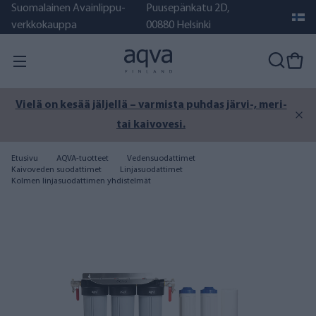
Suomalainen Avainlippu-
Puusepänkatu 2D,
verkkokauppa
00880 Helsinki
Vielä on kesää jäljellä – varmista puhdas järvi-, meri-
tai kaivovesi.
Etusivu
AQVA-tuotteet
Vedensuodattimet
Kaivoveden suodattimet
Linjasuodattimet
Kolmen linjasuodattimen yhdistelmät