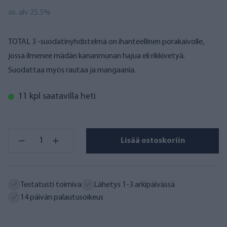
sis. alv 25.5%
TOTAL 3 -suodatinyhdistelmä on ihanteellinen porakaivolle,
jossa ilmenee mädän kananmunan hajua eli rikkivetyä.
Suodattaa myös rautaa ja mangaania.
11 kpl saatavilla heti
Lisää ostoskoriin
Testatusti toimiva
Lähetys 1-3 arkipäivässä
14 päivän palautusoikeus