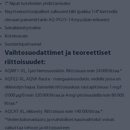
1" Nipat koteloiden yhdistämiseksi
Näytteenottonipalliset sulkuventtiilit (paikka 1/4" kierteellä
olevaan painemittariin
AQ-PG15-14
myydään erikseen)
Seinäkiinnitysteline
Koteloavain
Suodatinpatruunat
Vaihtosuodattimet ja teoreettiset
riittoisuudet:
AQMF1-XL
, 1µm hienosuodatin. Riittoisuus noin 24 000 litraa.*
AQFE2-XL
, AQVA Rauta - mangaanisuodatin, vedelle jossa on
rikkivedyn hajua. Esimerkki riittoisuuksia: rautapitoisuus 1 mg/l
(1000 µg/l) noin 320 000 litraa ja 4 mg/ pitoisuudella noin 80 000
litraa.*
AQCAT-XL
, rikkivety. Riittoisuus noin 140 000 litraa.*
*Veden kokonaislaatu ja mahdolliset kausivaihtelut voivat
vaikuttaa tehoon ja riittoisuuteen