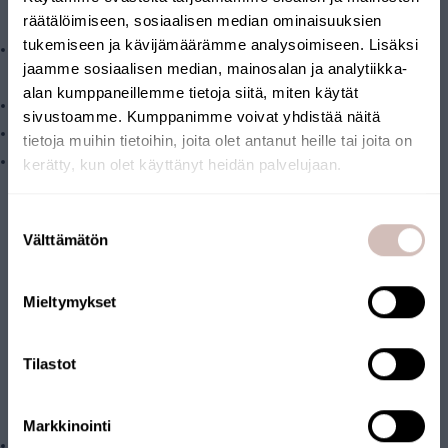
räätälöimiseen, sosiaalisen median ominaisuuksien
hormoneja
tukemiseen ja kävijämäärämme analysoimiseen. Lisäksi
Mikrobiologisia epäpuhtauksia kuten bakteereja, viruksia ja
jaamme sosiaalisen median, mainosalan ja analytiikka-
homeita.
alan kumppaneillemme tietoja siitä, miten käytät
Klooria ja muita klooriyhdisteitä
sivustoamme. Kumppanimme voivat yhdistää näitä
Uraania
tietoja muihin tietoihin, joita olet antanut heille tai joita on
Kaasumaisia epäpuhtauksia kuten radonia*** ja rikkivetyä
kerätty, kun olet käyttänyt heidän palvelujaan.
* Arseeni suodattuu yleensä yli 85% tehokkuudella, mutta
Valitse toimitusmaa ja kieli jatkaaksesi
joissain tilanteissa suodatustulos on heikompi.** Suolasta
Suostumuksen
Toimitusmaa
Välttämätön
valinta
(natrium ja kloridi) suodattuu makeavesilaitteistolla noin
Kieli
85%. ***Jos vedessä on radonia, tulee huomioida että
Mieltymykset
aktiivihiilisuodatin saattaa toimia säteilylähteenä. Lisätietoja
Jatka
löytyy käyttö-ja asennusohjeista.
Vaihtosuodattimet
Tilastot
Vuosittain vaihdettavien suodattimien vaihtosuodatinpaketti
AQ011-2V1 sisältää:
Markkinointi
1µm hienosuodatin, AQMF1-L