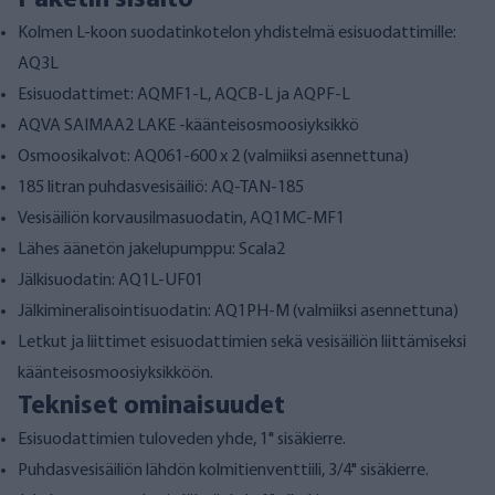
Paketin sisältö
Kolmen L-koon suodatinkotelon yhdistelmä esisuodattimille:
AQ3L
Esisuodattimet: AQMF1-L, AQCB-L ja AQPF-L
AQVA SAIMAA2 LAKE -käänteisosmoosiyksikkö
Osmoosikalvot: AQ061-600 x 2 (valmiiksi asennettuna)
185 litran puhdasvesisäiliö: AQ-TAN-185
Vesisäiliön korvausilmasuodatin, AQ1MC-MF1
Lähes äänetön jakelupumppu: Scala2
Jälkisuodatin: AQ1L-UF01
Jälkimineralisointisuodatin: AQ1PH-M (valmiiksi asennettuna)
Letkut ja liittimet esisuodattimien sekä vesisäiliön liittämiseksi
käänteisosmoosiyksikköön.
Tekniset ominaisuudet
Esisuodattimien tuloveden yhde, 1" sisäkierre.
Puhdasvesisäiliön lähdön kolmitienventtiili, 3/4" sisäkierre.