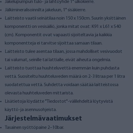
Jakelupumpun tulo- ja lähtöyhde 1" ulkokierre.
Jälkimineralisoinnilta jakeluun, 1" sisäkierre.
Laitteisto vaatii seinätilaa noin 150 x 150cm. Suurin yksittäinen
komponentti on vesisäiliö, jonka mitat ovat: K91 x L61 x S40
(cm). Komponentit ovat vapaasti sijoiteltavia ja kaikkia
komponentteja ei tarvitse sijoittaa samaan tilaan.
Laitteisto tulee asentaa tilaan, jossa mahdolliset vesivuodot
tai valumat, seinille tai lattialle, eivät aiheuta ongelmia.
Laitteisto tuottaa huuhteluvettä enemmän kuin puhdasta
vettä. Suositeltu huuhteluveden määrä on 2-3 litraa per 1 litra
suodatettua vettä. Suhdetta voidaan säätää laitteistossa
olevasta huuhteluveden mittarista.
Lisätietoja löydätte "Tiedostot"-välilehdeltä löytyvistä
käyttö-ja asennusohjeista.
Järjestelmävaatimukset
Tasainen syöttöpaine 2–10bar.