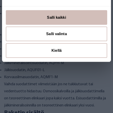
Aktiivihiilisuodatin, AQCB-L
Polyfosfaattisuodatin, AQPF-L
Salli kaikki
Täydellinen vaihtosuodatinpaketti AQRO2-LAKE-V sisältää
kaikki suodattimet:
Salli valinta
1µm hienosuodatin, AQMF1-L
Aktiivihiilisuodatin, AQCB-L
Polyfosfaattisuodatin, AQPF-L
Kiellä
Käänteisosmoosikalvot, AQ061-600 x 2
Jälkimineralisointisuodatin, AQPH-M
Jälkisuodatin, AQUF01-L
Korvausilmasuodatin, AQMF1-M
Vaihda suodattimet viimeistään jos ne tukkiutuvat tai
vedentuotto hidastuu. Osmoosikalvoilla ja jälkisuodattimella
on teoreettinen elinkaari jopa kaksi vuotta. Esisuodattimilla ja
jälkimineralisoinnilla on teoreettinen elinkaari yksi vuosi.