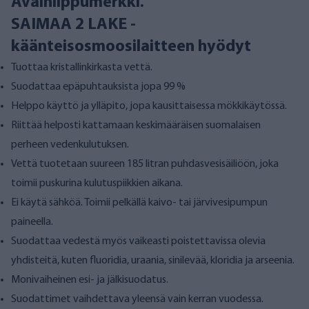
Avainlippumerkki.
SAIMAA 2 LAKE -
käänteisosmoosilaitteen hyödyt
Tuottaa kristallinkirkasta vettä.
Suodattaa epäpuhtauksista jopa 99 %
Helppo käyttö ja ylläpito, jopa kausittaisessa mökkikäytössä.
Riittää helposti kattamaan keskimääräisen suomalaisen
perheen vedenkulutuksen.
Vettä tuotetaan suureen 185 litran puhdasvesisäiliöön, joka
toimii puskurina kulutuspiikkien aikana.
Ei käytä sähköä. Toimii pelkällä kaivo- tai järvivesipumpun
paineella.
Suodattaa vedestä myös vaikeasti poistettavissa olevia
yhdisteitä, kuten fluoridia, uraania, sinilevää, kloridia ja arseenia.
Monivaiheinen esi- ja jälkisuodatus.
Suodattimet vaihdettava yleensä vain kerran vuodessa.