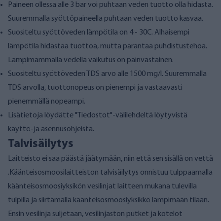
Paineen ollessa alle 3 bar voi puhtaan veden tuotto olla hidasta.
Suuremmalla syöttöpaineella puhtaan veden tuotto kasvaa.
Suositeltu syöttöveden lämpötila on 4 - 30C. Alhaisempi
lämpötila hidastaa tuottoa, mutta parantaa puhdistustehoa.
Lämpimämmällä vedellä vaikutus on päinvastainen.
Suositeltu syöttöveden TDS arvo alle 1500 mg/l. Suuremmalla
TDS arvolla, tuottonopeus on pienempi ja vastaavasti
pienemmällä nopeampi.
Lisätietoja löydätte "Tiedostot"-välilehdeltä löytyvistä
käyttö-ja asennusohjeista.
Talvisäilytys
Laitteisto ei saa päästä jäätymään, niin että sen sisällä on vettä
.Käänteisosmoosilaitteiston talvisäilytys onnistuu tulppaamalla
käänteisosmoosiyksikön vesilinjat laitteen mukana tulevilla
tulpilla ja siirtämällä käänteisosmoosiyksikkö lämpimään tilaan.
Ensin vesilinja suljetaan, vesilinjaston putket ja kotelot