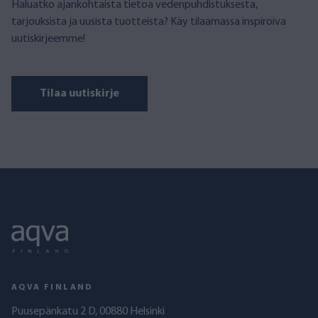
Haluatko ajankohtaista tietoa vedenpuhdistuksesta,
tarjouksista ja uusista tuotteista? Käy tilaamassa inspiroiva
uutiskirjeemme!
Tilaa uutiskirje
AQVA FINLAND
Puusepänkatu 2 D, 00880 Helsinki