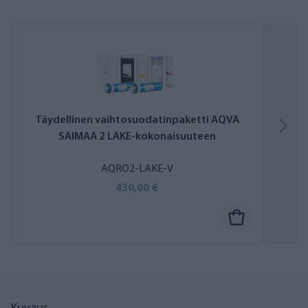
Täydellinen vaihtosuodatinpaketti AQVA
V
SAIMAA 2 LAKE-kokonaisuuteen
AQRO2-LAKE-V
430,00 €