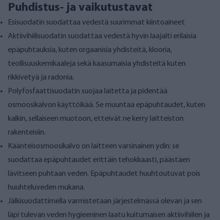
Puhdistus- ja vaikutustavat
Esisuodatin suodattaa vedestä suurimmat kiintoaineet
Aktiivihiilisuodatin suodattaa vedestä hyvin laajalti erilaisia
epäpuhtauksia, kuten orgaanisia yhdisteitä, klooria,
teollisuuskemikaaleja sekä kaasumaisia yhdisteitä kuten
rikkivetyä ja radonia.
Polyfosfaattisuodatin suojaa laitetta ja pidentää
osmoosikalvon käyttöikää. Se muuntaa epäpuhtaudet, kuten
kalkin, sellaiseen muotoon, etteivät ne kerry laitteiston
rakenteisiin.
Käänteisosmoosikalvo on laitteen varsinainen ydin: se
suodattaa epäpuhtaudet erittäin tehokkaasti, päästäen
lävitseen puhtaan veden. Epäpuhtaudet huuhtoutuvat pois
huuhteluveden mukana.
Jälkisuodattimella varmistetaan järjestelmässä olevan ja sen
läpi tulevan veden hygieeninen laatu kuitumaisen aktiivihiilen ja