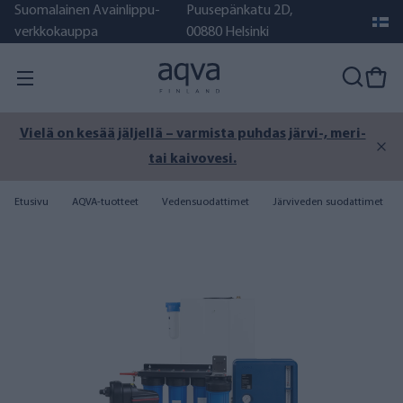
Suomalainen Avainlippu-
Puusepänkatu 2D,
verkkokauppa
00880 Helsinki
Vielä on kesää jäljellä – varmista puhdas järvi-, meri-
tai kaivovesi.
Etusivu
AQVA-tuotteet
Vedensuodattimet
Järviveden suodattimet