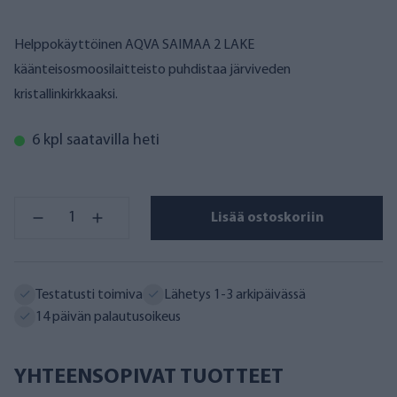
Helppokäyttöinen AQVA SAIMAA 2 LAKE
käänteisosmoosilaitteisto puhdistaa järviveden
kristallinkirkkaaksi.
6 kpl saatavilla heti
Lisää ostoskoriin
Testatusti toimiva
Lähetys 1-3 arkipäivässä
14 päivän palautusoikeus
YHTEENSOPIVAT TUOTTEET