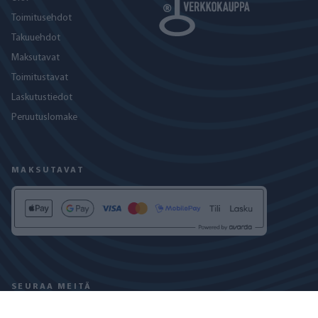
Toimitusehdot
Takuuehdot
Maksutavat
Toimitustavat
Laskutustiedot
Peruutuslomake
MAKSUTAVAT
SEURAA MEITÄ