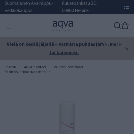
Suomalainen Avainlippu-
Puusepänkatu 2D,
verkkokauppa
00880 Helsinki
Vielä on kesää jäljellä – varmista puhdas järvi-, meri-
tai kaivovesi.
Etusivu
AQVA-tuotteet
Vaihtosuodattimet
Yksittäisille linjasuodattimille