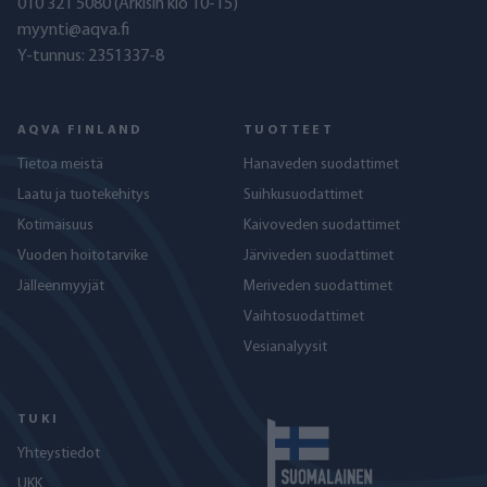
010 321 5080
(Arkisin klo 10-15)
myynti@aqva.fi
Y-tunnus: 2351337-8
AQVA FINLAND
TUOTTEET
Tietoa meistä
Hanaveden suodattimet
Laatu ja tuotekehitys
Suihkusuodattimet
Kotimaisuus
Kaivoveden suodattimet
Vuoden hoitotarvike
Järviveden suodattimet
Jälleenmyyjät
Meriveden suodattimet
Vaihtosuodattimet
Vesianalyysit
TUKI
Yhteystiedot
UKK