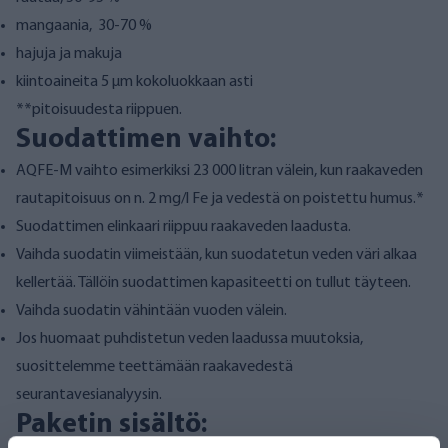
mangaania, 30-70 %
hajuja ja makuja
kiintoaineita 5 µm kokoluokkaan asti
**pitoisuudesta riippuen.
Suodattimen vaihto:
AQFE-M vaihto esimerkiksi 23 000 litran välein, kun raakaveden
rautapitoisuus on n. 2 mg/l Fe ja vedestä on poistettu humus.*
Suodattimen elinkaari riippuu raakaveden laadusta.
Vaihda suodatin viimeistään, kun suodatetun veden väri alkaa
kellertää. Tällöin suodattimen kapasiteetti on tullut täyteen.
Vaihda suodatin vähintään vuoden välein.
Jos huomaat puhdistetun veden laadussa muutoksia,
suosittelemme teettämään raakavedestä
seurantavesianalyysin.
Paketin sisältö: