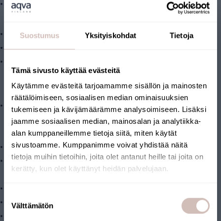
vaihtosuodatin
Tekniset ominaisuudet:
Tyypillinen virtausnopeus: max. 5 litraa minuutissa
Suostumus
Yksityiskohdat
Tietoja
Paineenalenema: 0,5 bar @ 8 l/min
Vaihtosuodatin sopii M-kokoiseen Aqvan suodatinkotelon (10”
Tämä sivusto käyttää evästeitä
vakiokoko)
Käytämme evästeitä tarjoamamme sisällön ja mainosten
Järjestelmävaatimukset:
räätälöimiseen, sosiaalisen median ominaisuuksien
Esisuodatusyksikkö: Suodattimelle ohjattu vesi
tukemiseen ja kävijämäärämme analysoimiseen. Lisäksi
esisuodatettava. Esimerkiksi hienosuodatin,
AQMF1-M
ja
jaamme sosiaalisen median, mainosalan ja analytiikka-
alan kumppaneillemme tietoja siitä, miten käytät
humussuodatin,
AQ050X
sivustoamme. Kumppanimme voivat yhdistää näitä
Raakaveden max. rautapitoisuus 3 mg/l. Suositus 2 mg/l.
tietoja muihin tietoihin, joita olet antanut heille tai joita on
Raakaveden max. mangaanipitoisuus 300 mg/l. Suositus 70
kerätty, kun olet käyttänyt heidän palvelujaan.
mg/l.
Raakaveden max. humuspitoisuus 15mg/l.
Valitse toimitusmaa ja kieli jatkaaksesi
Suostumuksen
Raakaveden pH arvo: 6 - 9, optimi 7,8.
Toimitusmaa
Välttämätön
valinta
Tasainen syöttöpaine, 2-6 bar.
Kieli