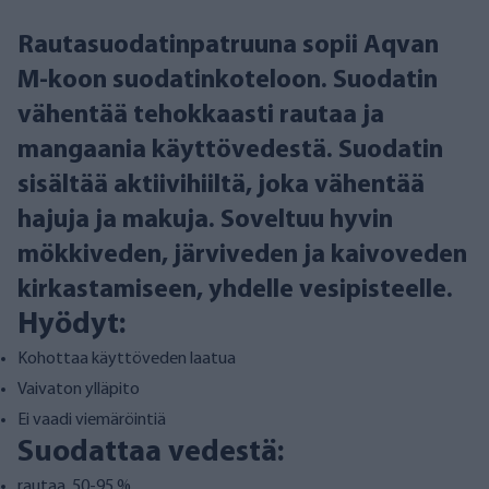
Rautasuodatinpatruuna sopii Aqvan
M-koon suodatinkoteloon. Suodatin
vähentää tehokkaasti rautaa ja
mangaania käyttövedestä. Suodatin
sisältää aktiivihiiltä, joka vähentää
hajuja ja makuja. Soveltuu hyvin
mökkiveden, järviveden ja kaivoveden
kirkastamiseen, yhdelle vesipisteelle.
Hyödyt:
Kohottaa käyttöveden laatua
Vaivaton ylläpito
Ei vaadi viemäröintiä
Suodattaa vedestä:
rautaa, 50-95 %