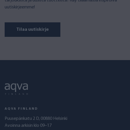
tarjouksista ja uusista tuotteista? Käy tilaamassa inspiroiva
uutiskirjeemme!
Tilaa uutiskirje
AQVA FINLAND
Puusepänkatu 2 D, 00880 Helsinki
Avoinna arkisin klo 09–17