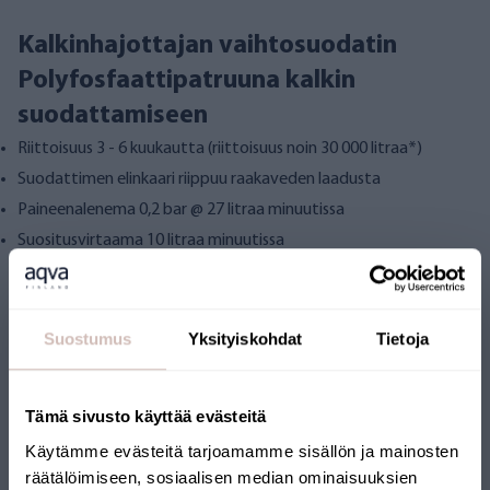
Kalkinhajottajan vaihtosuodatin
Polyfosfaattipatruuna kalkin
suodattamiseen
Riittoisuus 3 - 6 kuukautta (riittoisuus noin 30 000 litraa*)
Suodattimen elinkaari riippuu raakaveden laadusta
Paineenalenema 0,2 bar @ 27 litraa minuutissa
Suositusvirtaama 10 litraa minuutissa
Suostumus
Yksityiskohdat
Tietoja
Arvostelut
Tämä sivusto käyttää evästeitä
Kysymyksiä
Käytämme evästeitä tarjoamamme sisällön ja mainosten
räätälöimiseen, sosiaalisen median ominaisuuksien