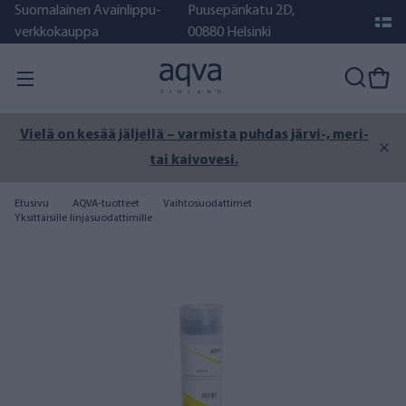
Suomalainen Avainlippu-
Puusepänkatu 2D,
verkkokauppa
00880 Helsinki
Vielä on kesää jäljellä – varmista puhdas järvi-, meri-
tai kaivovesi.
Etusivu
AQVA-tuotteet
Vaihtosuodattimet
Yksittäisille linjasuodattimille