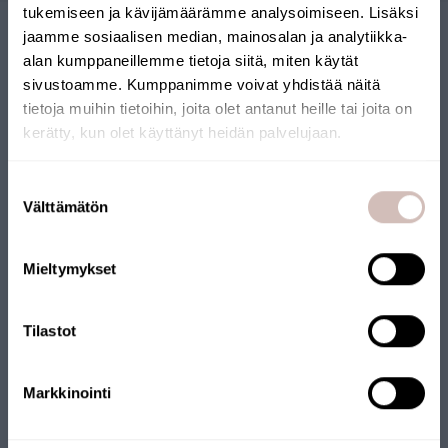
tukemiseen ja kävijämäärämme analysoimiseen. Lisäksi
jaamme sosiaalisen median, mainosalan ja analytiikka-
alan kumppaneillemme tietoja siitä, miten käytät
sivustoamme. Kumppanimme voivat yhdistää näitä
tietoja muihin tietoihin, joita olet antanut heille tai joita on
kerätty, kun olet käyttänyt heidän palvelujaan.
SUOMALAINEN
Valitse toimitusmaa ja kieli jatkaaksesi
Suostumuksen
Toimitusmaa
Välttämätön
valinta
VERKKOKAUPPA
Kieli
Verkkokaupallemme on myönnetty Avainlippu-merkki.
Mieltymykset
Jatka
Verkkokauppaa pitää yllä suomalainen yritys, joka toimittaa
tuotteet Suomesta. Myös monilla tuotteillamme on
Tilastot
Avainlippu-merkki.
Markkinointi