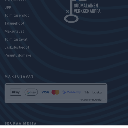
UKK
Toimitusehdot
Takuuehdot
Maksutavat
Toimitustavat
Laskutustiedot
Peruutuslomake
MAKSUTAVAT
SEURAA MEITÄ