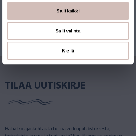
Salli kaikki
Salli valinta
Kiellä
TILAA UUTISKIRJE
Haluatko ajankohtaista tietoa vedenpuhdistuksesta,