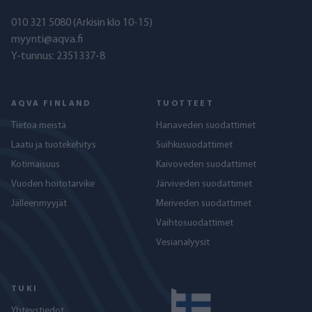
010 321 5080
(Arkisin klo 10-15)
myynti@aqva.fi
Y-tunnus: 2351337-8
AQVA FINLAND
TUOTTEET
Tietoa meistä
Hanaveden suodattimet
Laatu ja tuotekehitys
Suihkusuodattimet
Kotimaisuus
Kaivoveden suodattimet
Vuoden hoitotarvike
Järviveden suodattimet
Jälleenmyyjät
Meriveden suodattimet
Vaihtosuodattimet
Vesianalyysit
TUKI
Yhteystiedot