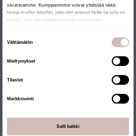
sivustoamme. Kumppanimme voivat yhdistää näitä
SUOMALAINEN
tietoja muihin tietoihin, joita olet antanut heille tai joita on
kerätty, kun olet käyttänyt heidän palvelujaan.
VERKKOKAUPPA
Valitse toimitusmaa ja kieli jatkaaksesi
Suostumuksen
Verkkokaupallemme on myönnetty Avainlippu-merkki.
Toimitusmaa
Välttämätön
valinta
Verkkokauppaa pitää yllä suomalainen yritys, joka toimittaa
Kieli
tuotteet Suomesta. Myös monilla tuotteillamme on
Mieltymykset
Jatka
Avainlippu-merkki.
Tilastot
Markkinointi
Salli kaikki