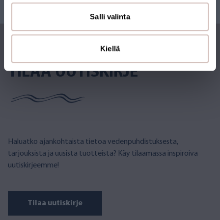
Salli valinta
Kiellä
TILAA UUTISKIRJE
Haluatko ajankohtaista tietoa vedenpuhdistuksesta,
tarjouksista ja uusista tuotteista? Käy tilaamassa inspiroiva
uutiskirjeemme!
Tilaa uutiskirje