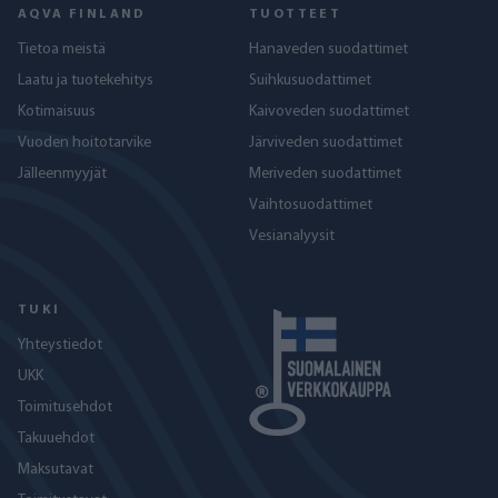
AQVA FINLAND
TUOTTEET
Tietoa meistä
Hanaveden suodattimet
Laatu ja tuotekehitys
Suihkusuodattimet
Kotimaisuus
Kaivoveden suodattimet
Vuoden hoitotarvike
Järviveden suodattimet
Jälleenmyyjät
Meriveden suodattimet
Vaihtosuodattimet
Vesianalyysit
TUKI
Yhteystiedot
UKK
Toimitusehdot
Takuuehdot
Maksutavat