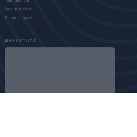
Toimitustavat
Laskutustiedot
Peruutuslomake
MAKSUTAVAT
SEURAA MEITÄ
TIETOSUOJASELOSTE
EVÄSTEKÄYTÄNTÖ