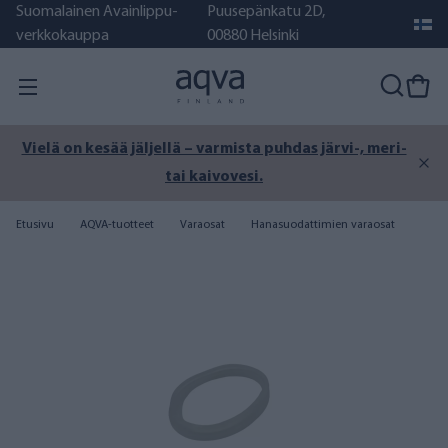
Suomalainen Avainlippu-
Puusepänkatu 2D,
verkkokauppa
00880 Helsinki
Vielä on kesää jäljellä – varmista puhdas järvi-, meri-
tai kaivovesi.
Etusivu
AQVA-tuotteet
Varaosat
Hanasuodattimien varaosat