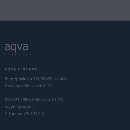
AQVA FINLAND
Puusepänkatu 2 D, 00880 Helsinki
Avoinna arkisin klo 09–17
010 321 5080
(Arkisin klo 10-15)
myynti@aqva.fi
Y-tunnus: 2351337-8