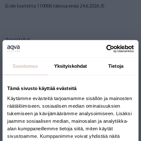
Ei ole tuotetta 110006 talossa enää 24.6.2026 JS
Arvostelut
Kysymyksiä
Suostumus
Yksityiskohdat
Tietoja
Tämä sivusto käyttää evästeitä
Käytämme evästeitä tarjoamamme sisällön ja mainosten
räätälöimiseen, sosiaalisen median ominaisuuksien
tukemiseen ja kävijämäärämme analysoimiseen. Lisäksi
jaamme sosiaalisen median, mainosalan ja analytiikka-
alan kumppaneillemme tietoja siitä, miten käytät
SUOMALAINEN
sivustoamme. Kumppanimme voivat yhdistää näitä