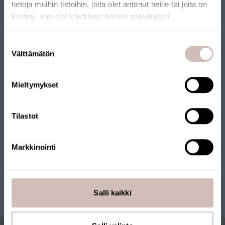
tietoja muihin tietoihin, joita olet antanut heille tai joita on
VERKKOKAUPPA
kerätty, kun olet käyttänyt heidän palvelujaan.
Verkkokaupallemme on myönnetty Avainlippu-merkki.
Valitse toimitusmaa ja kieli jatkaaksesi
Suostumuksen
Verkkokauppaa pitää yllä suomalainen yritys, joka toimittaa
Toimitusmaa
Välttämätön
valinta
tuotteet Suomesta. Myös monilla tuotteillamme on
Kieli
Avainlippu-merkki.
Mieltymykset
Jatka
Tilastot
Markkinointi
Salli kaikki