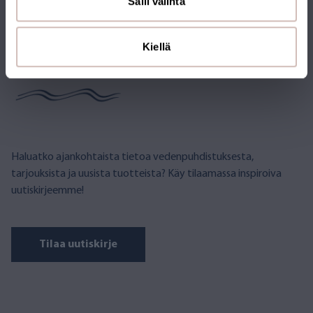
Salli valinta
Kiellä
TILAA UUTISKIRJE
Haluatko ajankohtaista tietoa vedenpuhdistuksesta,
tarjouksista ja uusista tuotteista? Käy tilaamassa inspiroiva
uutiskirjeemme!
Tilaa uutiskirje