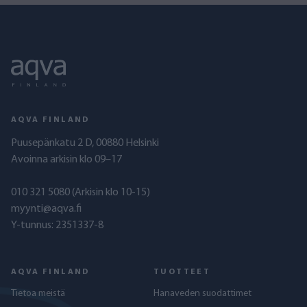
AQVA FINLAND
Puusepänkatu 2 D, 00880 Helsinki
Avoinna arkisin klo 09–17
010 321 5080
(Arkisin klo 10-15)
myynti@aqva.fi
Y-tunnus: 2351337-8
AQVA FINLAND
TUOTTEET
Tietoa meistä
Hanaveden suodattimet