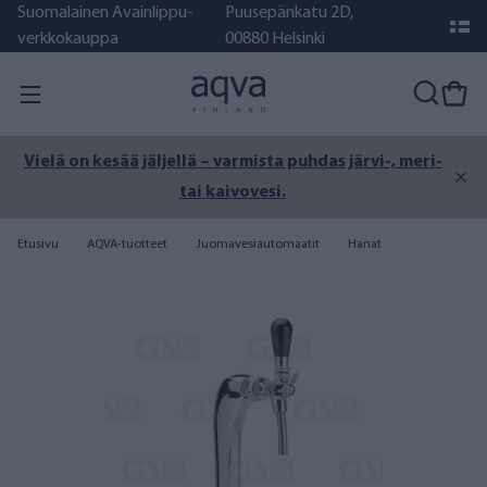
Suomalainen Avainlippu-
Puusepänkatu 2D,
verkkokauppa
00880 Helsinki
Vielä on kesää jäljellä – varmista puhdas järvi-, meri-
tai kaivovesi.
Etusivu
AQVA-tuotteet
Juomavesiautomaatit
Hanat