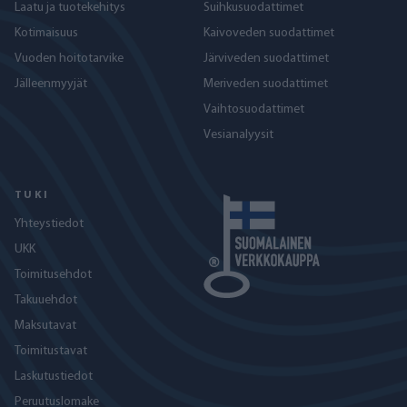
Laatu ja tuotekehitys
Suihkusuodattimet
Kotimaisuus
Kaivoveden suodattimet
Vuoden hoitotarvike
Järviveden suodattimet
Jälleenmyyjät
Meriveden suodattimet
Vaihtosuodattimet
Vesianalyysit
TUKI
Yhteystiedot
UKK
Toimitusehdot
Takuuehdot
Maksutavat
Toimitustavat
Laskutustiedot
Peruutuslomake