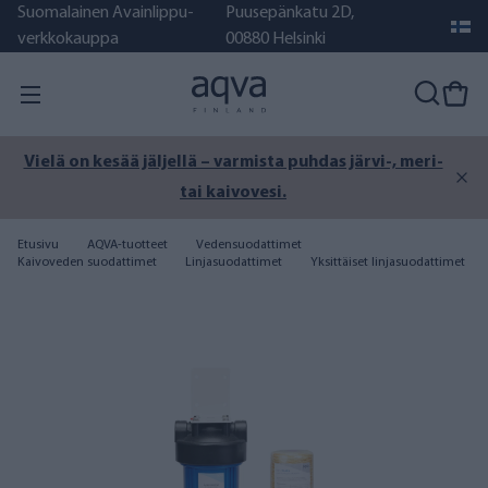
Suomalainen Avainlippu-
Puusepänkatu 2D,
verkkokauppa
00880 Helsinki
Vielä on kesää jäljellä – varmista puhdas järvi-, meri-
tai kaivovesi.
Etusivu
AQVA-tuotteet
Vedensuodattimet
Kaivoveden suodattimet
Linjasuodattimet
Yksittäiset linjasuodattimet