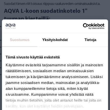
Suodattimen riittoisuus riippuu raakaveden ominaisuuksista.
AQVA L-koon suodatinkotelo 1"
tuuman kierteillä:
Tuotteen koko: kotelo K 34 cm x L 18 cm + seinäkiinnitysteline K
13 cm
Suostumus
Yksityiskohdat
Tietoja
Toimintalämpötila: 2-30 °C
Käyttöpaine 6 bar.
Kylmälle vedelle
Tämä sivusto käyttää evästeitä
1' tuuman yhteet
Käytämme evästeitä tarjoamamme sisällön ja mainosten
Paineenvapautusventtiili
räätälöimiseen, sosiaalisen median ominaisuuksien
Kotelon kiristysavain
tukemiseen ja kävijämäärämme analysoimiseen. Lisäksi
jaamme sosiaalisen median, mainosalan ja analytiikka-
alan kumppaneillemme tietoja siitä, miten käytät
sivustoamme. Kumppanimme voivat yhdistää näitä
tietoja muihin tietoihin, joita olet antanut heille tai joita on
Tiedostot
kerätty, kun olet käyttänyt heidän palvelujaan.