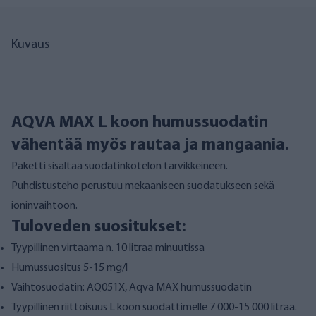
Kuvaus
AQVA MAX L koon humussuodatin
vähentää myös rautaa ja mangaania.
Paketti sisältää
suodatinkotelon
tarvikkeineen.
Puhdistusteho perustuu mekaaniseen suodatukseen sekä
ioninvaihtoon.
Tuloveden suositukset:
Tyypillinen virtaama n. 10 litraa minuutissa
Humussuositus 5-15 mg/l
Vaihtosuodatin:
AQ051X, Aqva MAX humussuodatin
Tyypillinen riittoisuus L koon suodattimelle 7 000-15 000 litraa.