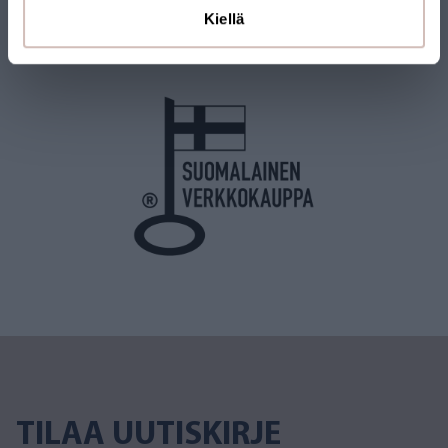
Kiellä
tuotteet Suomesta. Myös monilla tuotteillamme on
Avainlippu-merkki.
TILAA UUTISKIRJE