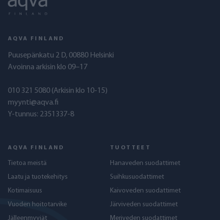
AQVA FINLAND
Puusepänkatu 2 D, 00880 Helsinki
Avoinna arkisin klo 09–17
010 321 5080
(Arkisin klo 10-15)
myynti@aqva.fi
Y-tunnus: 2351337-8
AQVA FINLAND
TUOTTEET
Tietoa meistä
Hanaveden suodattimet
Laatu ja tuotekehitys
Suihkusuodattimet
Kotimaisuus
Kaivoveden suodattimet
Vuoden hoitotarvike
Järviveden suodattimet
Jälleenmyyjät
Meriveden suodattimet