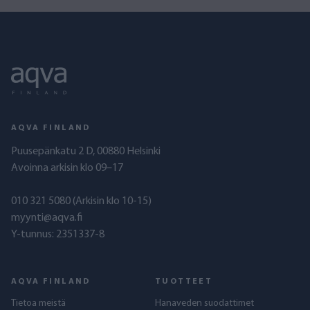
AQVA FINLAND
Puusepänkatu 2 D, 00880 Helsinki
Avoinna arkisin klo 09–17
010 321 5080
(Arkisin klo 10-15)
myynti@aqva.fi
Y-tunnus: 2351337-8
AQVA FINLAND
TUOTTEET
Tietoa meistä
Hanaveden suodattimet