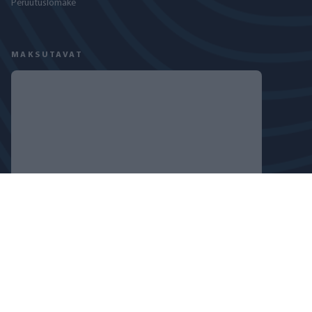
Peruutuslomake
MAKSUTAVAT
SEURAA MEITÄ
TIETOSUOJASELOSTE
EVÄSTEKÄYTÄNTÖ
COPYRIGHT © 2024