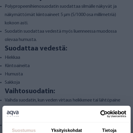
Polypropeenihienosuodatin suodattaa silmälle näkyvät ja
näkymättömät kiintoaineet 5 µm (5/1000 osa millimetriä)
kokoon asti.
Suodatin suodattaa vedestä myös liuenneessa muodossa
olevaa humusta.
Suodattaa vedestä:
Hiekkaa
Kiintoaineita
Humusta
Sakkoja
Vaihtosuodatin:
Vaihda suodatin, kun veden virtaus heikkenee tai lähtöpaine
suodattimelta laskee lähelle nollaa. Tällöin suodatin on
tukkeutunut ja se olisi hyvä vaihtaa.
Vaihtosuodatinpatruuna AQMF5-L, riittoisuus n. 18 000 litraa*
Suostumus
Yksityiskohdat
Tietoja