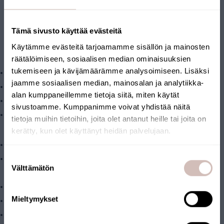
*Suodattimen elinkaari riippuu raakaveden laadusta.
Jos huomaat puhdistetun veden laadussa muutoksia,
suosittelemme teettämään raakavedestä
Tämä sivusto käyttää evästeitä
seurantavesianalyysin.
Käytämme evästeitä tarjoamamme sisällön ja mainosten
Paketin sisältö:
räätälöimiseen, sosiaalisen median ominaisuuksien
tukemiseen ja kävijämäärämme analysoimiseen. Lisäksi
Suodatin (
AQMF5-L
)
jaamme sosiaalisen median, mainosalan ja analytiikka-
Suodatinkotelo (
AQ1L-H
)
alan kumppaneillemme tietoja siitä, miten käytät
Koteloavain
sivustoamme. Kumppanimme voivat yhdistää näitä
Seinäkiinnitysteline
tietoja muihin tietoihin, joita olet antanut heille tai joita on
Tekniset ominaisuudet:
kerätty, kun olet käyttänyt heidän palvelujaan.
Yhteiden koko: 1” kierreliitäntä
Valitse toimitusmaa ja kieli jatkaaksesi
Suostumuksen
Tuotteen koko: kotelo K 34 cm x L 18 cm + seinäkiinnitysteline K
Toimitusmaa
Välttämätön
valinta
13 cm
Kieli
Toimintalämpötila: 2-30 °C
Mieltymykset
Jatka
Suodattimen maksimi läpivirtaama 40 l/min
AQVA L-koon suodatinkoteloon sopii vakiokokoiset 10”BB