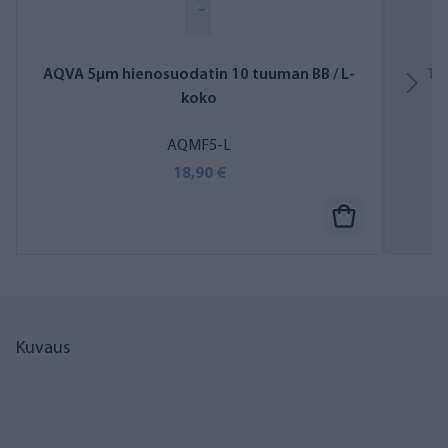
AQVA 5µm hienosuodatin 10 tuuman BB / L-
Tii
koko
AQMF5-L
18,90 €
Kuvaus