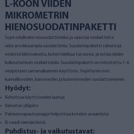
L-KOON VIIDEN
MIKROMETRIN
HIENOSUODATINPAKETTI
Sopii edulliseksi esisuodattimeksi ja säästää vesilaitteita
sekä arvokkaampia suodattimia. Suodatinpaketti vähentää
vedestä kiintoaineita, kuten hiekkaa tai savea, ja estää niiden
kulkeutumisen vesilaitteisiin. Suodatinpaketti on mitoitettu 1-6
vesipisteen samanaikaiseen käyttöön. Sopii hyvin mm.
kunnallisveden, kaivoveden ja luonnonveden suodattamiseen.
Hyödyt:
Kohottaa käyttöveden laatua
Vaivaton ylläpito
Paineenvapautusnappi helpottaa kotelon avaamista
Ei vaadi viemäröintiä
Puhdistus- ja vaikutustavat: