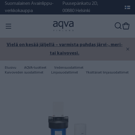
Suomalainen Avainlippu-
Puusepänkatu 2D,
verkkokauppa
00880 Helsinki
Vielä on kesää jäljellä – varmista puhdas järvi-, meri-
tai kaivovesi.
Etusivu
AQVA-tuotteet
Vedensuodattimet
Kaivoveden suodattimet
Linjasuodattimet
Yksittäiset linjasuodattimet