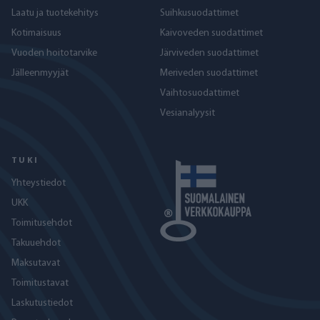
Laatu ja tuotekehitys
Suihkusuodattimet
Kotimaisuus
Kaivoveden suodattimet
Vuoden hoitotarvike
Järviveden suodattimet
Jälleenmyyjät
Meriveden suodattimet
Vaihtosuodattimet
Vesianalyysit
TUKI
Yhteystiedot
UKK
Toimitusehdot
Takuuehdot
Maksutavat
Toimitustavat
Laskutustiedot