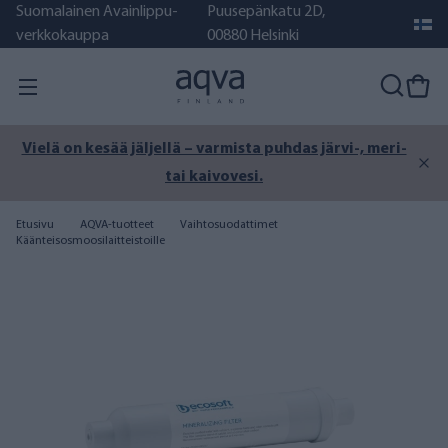
Suomalainen Avainlippu-
Puusepänkatu 2D,
verkkokauppa
00880 Helsinki
Vielä on kesää jäljellä – varmista puhdas järvi-, meri-
tai kaivovesi.
Etusivu
AQVA-tuotteet
Vaihtosuodattimet
Käänteisosmoosilaitteistoille