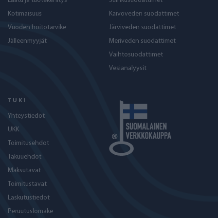
Laatu ja tuotekehitys
Suihkusuodattimet
Kotimaisuus
Kaivoveden suodattimet
Vuoden hoitotarvike
Järviveden suodattimet
Jälleenmyyjät
Meriveden suodattimet
Vaihtosuodattimet
Vesianalyysit
TUKI
Yhteystiedot
UKK
Toimitusehdot
Takuuehdot
Maksutavat
Toimitustavat
Laskutustiedot
Peruutuslomake