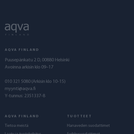
AQVA FINLAND
Puusepänkatu 2 D, 00880 Helsinki
Avoinna arkisin klo 09–17
010 321 5080
(Arkisin klo 10-15)
myynti@aqva.fi
Y-tunnus: 2351337-8
AQVA FINLAND
TUOTTEET
Tietoa meistä
Hanaveden suodattimet