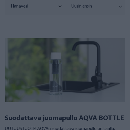
Suodattava juomapullo AQVA BOTTLE
UUTUUSTUOTE! AQVAn suodattava juomapullo on täällä.