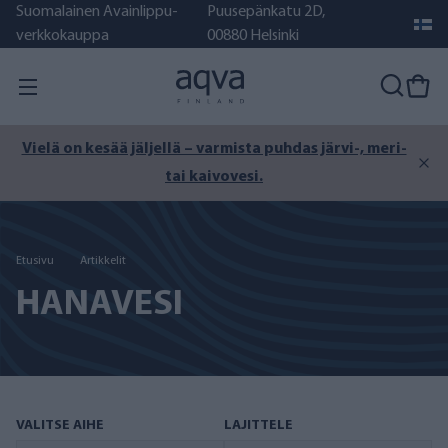
Suomalainen Avainlippu-
Puusepänkatu 2D,
verkkokauppa
00880 Helsinki
Vielä on kesää jäljellä – varmista puhdas järvi-, meri-
tai kaivovesi.
Etusivu
Artikkelit
HANAVESI
VALITSE AIHE
LAJITTELE