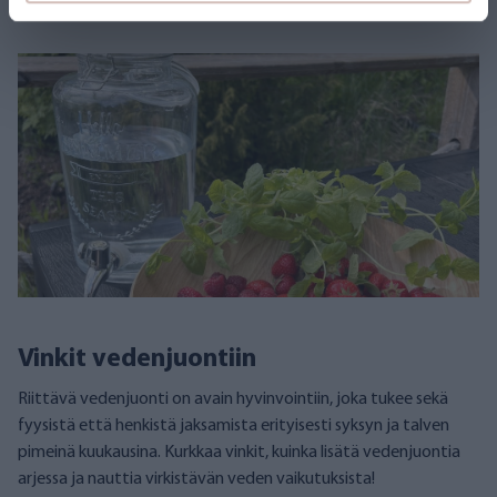
Vinkit vedenjuontiin
Riittävä vedenjuonti on avain hyvinvointiin, joka tukee sekä
fyysistä että henkistä jaksamista erityisesti syksyn ja talven
pimeinä kuukausina. Kurkkaa vinkit, kuinka lisätä vedenjuontia
arjessa ja nauttia virkistävän veden vaikutuksista!