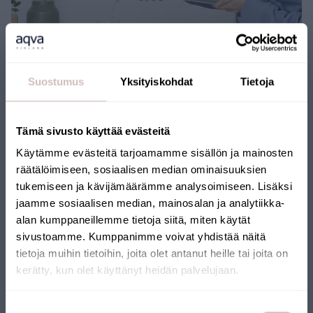
Suostumus
Yksityiskohdat
Tietoja
Miksi puhdistaa hanavettä?
Tämä sivusto käyttää evästeitä
Putkistosta irtoavat epäpuhtaudet sekä desinfiointiin käytetyt
Käytämme evästeitä tarjoamamme sisällön ja mainosten
kemikaalit voivat vaikuttaa veden laatuun. Suodattamalla
räätälöimiseen, sosiaalisen median ominaisuuksien
varmistat, että vesi kotonasi tai vapaa-ajan asunnolla on aina
tukemiseen ja kävijämäärämme analysoimiseen. Lisäksi
puhdasta ja hyvänmakuista. Myös iho ja hiukset voivat
jaamme sosiaalisen median, mainosalan ja analytiikka-
paremmin.
alan kumppaneillemme tietoja siitä, miten käytät
sivustoamme. Kumppanimme voivat yhdistää näitä
Hanavesi
Hanaveden suodatus
tietoja muihin tietoihin, joita olet antanut heille tai joita on
kerätty, kun olet käyttänyt heidän palvelujaan.
Valitse toimitusmaa ja kieli jatkaaksesi
Suostumuksen