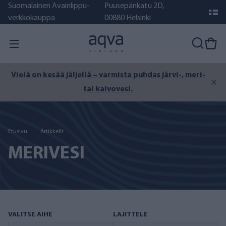
Suomalainen Avainlippu-
Puusepänkatu 2D,
verkkokauppa
00880 Helsinki
Vielä on kesää jäljellä – varmista puhdas järvi-, meri-
tai kaivovesi.
Etusivu
Artikkelit
MERIVESI
VALITSE AIHE
LAJITTELE