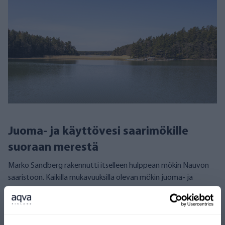
Juoma- ja käyttövesi saarimökille
suoraan merestä
Marko Sandberg rakennutti itselleen hulppean mökin Nauvon
saaristoon. Kaikilla mukavuuksilla olevan mökin juoma- ja
käyttövesi otetaan suoraan merestä AQVA AHTI-
käänteisosmoosilaitteistolla.
Kokemuksia
Merivesi