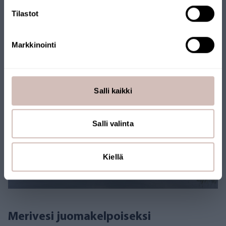
käänteisosmoosilaitteella. Tehokas järjestelmä riittää suurenkin
Tilastot
seurueen tarpeisiin ympäri vuoden.
Kokemuksia
Merivesi
Markkinointi
Salli kaikki
Salli valinta
Kiellä
Merivesi juomakelpoiseksi