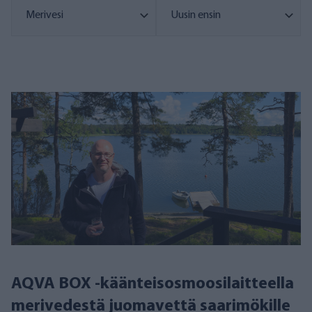
AQVA BOX -käänteisosmoosilaitteella
merivedestä juomavettä saarimökille