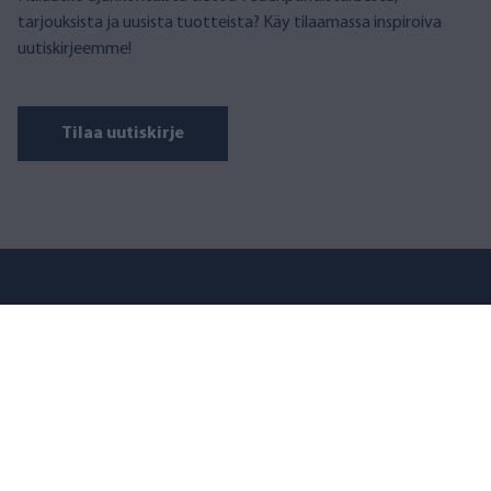
tarjouksista ja uusista tuotteista? Käy tilaamassa inspiroiva
uutiskirjeemme!
Tilaa uutiskirje
AQVA FINLAND
Puusepänkatu 2 D, 00880 Helsinki