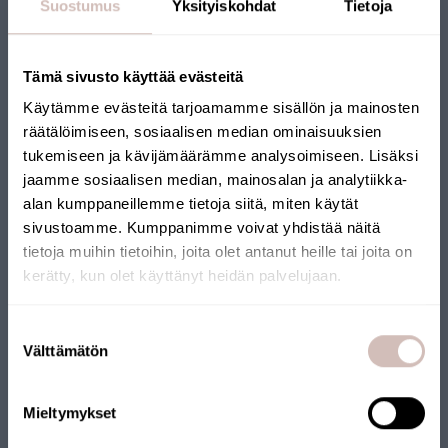
Suostumus
Yksityiskohdat
Tietoja
Tämä sivusto käyttää evästeitä
Käytämme evästeitä tarjoamamme sisällön ja mainosten
räätälöimiseen, sosiaalisen median ominaisuuksien
tukemiseen ja kävijämäärämme analysoimiseen. Lisäksi
jaamme sosiaalisen median, mainosalan ja analytiikka-
alan kumppaneillemme tietoja siitä, miten käytät
sivustoamme. Kumppanimme voivat yhdistää näitä
tietoja muihin tietoihin, joita olet antanut heille tai joita on
kerätty, kun olet käyttänyt heidän palvelujaan.
Valitse toimitusmaa ja kieli jatkaaksesi
Suostumuksen
Hyvää juomavettä merivedestä ison
Toimitusmaa
Välttämätön
valinta
perheen tarpeisiin
Kieli
Mieltymykset
Jan Bäckströmin saarimökillä merivedestä suodatetaan
Jatka
puhdasta juoma- ja käyttövettä AQVAn