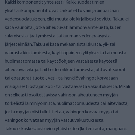
Kaikki komponentit yhteisesti. Kaikki suodattimien
yksittäiskomponentit ovat tarkoitettu vain ja ainoastaan
vedensuodatukseen, ellei muuta ole kirjallisesti sovittu. Takuu ei
kata vaurioita, jotka aiheutuvat lämmönvaihteluista, kuten
sulamisesta, jäätymisestä tai kuuman veden pääsystä
järjestelmään. Takuu ei kata mekaanisista iskuista, yli- tai
väärästä kiristämisestä, käyttöpaineen ylityksestä tai muusta
huolimattomasta tai käyttöohjeen vastaisesta käytöstä
aiheutuvia vikoja. Laitteiden rikkoutumisesta johtuvat suorat
tai epäsuorat tuote-, vesi- tai henkilövahingot korvataan
ensisijaisesti ostajan koti- tai vastaavasta vakuutuksesta. Mikäli
on selkeästi osoitettavissa vahingon aiheutuneen myyjän
törkeästä laiminlyönnistä, huolimattomuudesta tai laiteviasta,
josta myyjän olisi tullut tietää, vahingon korvaa myyjä tai
vahingot korvataan myyjän vastuuvakuutuksesta.
Takuu ei koske saostuvien yhdisteiden (kuten rauta, mangaani,