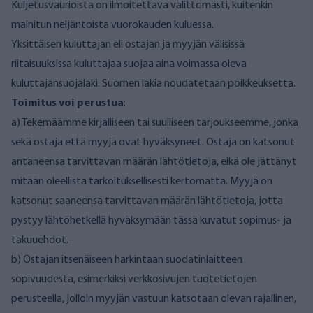
Kuljetusvaurioista on ilmoitettava välittömästi, kuitenkin
mainitun neljäntoista vuorokauden kuluessa.
Yksittäisen kuluttajan eli ostajan ja myyjän välisissä
riitaisuuksissa kuluttajaa suojaa aina voimassa oleva
kuluttajansuojalaki. Suomen lakia noudatetaan poikkeuksetta.
Toimitus voi perustua
:
a) Tekemäämme kirjalliseen tai suulliseen tarjoukseemme, jonka
sekä ostaja että myyjä ovat hyväksyneet. Ostaja on katsonut
antaneensa tarvittavan määrän lähtötietoja, eikä ole jättänyt
mitään oleellista tarkoituksellisesti kertomatta. Myyjä on
katsonut saaneensa tarvittavan määrän lähtötietoja, jotta
pystyy lähtöhetkellä hyväksymään tässä kuvatut sopimus- ja
takuuehdot.
b) Ostajan itsenäiseen harkintaan suodatinlaitteen
sopivuudesta, esimerkiksi verkkosivujen tuotetietojen
perusteella, jolloin myyjän vastuun katsotaan olevan rajallinen,