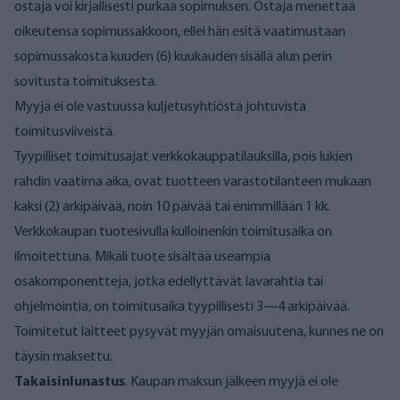
ostaja voi kirjallisesti purkaa sopimuksen. Ostaja menettää
oikeutensa sopimussakkoon, ellei hän esitä vaatimustaan
sopimussakosta kuuden (6) kuukauden sisällä alun perin
sovitusta toimituksesta.
Myyjä ei ole vastuussa kuljetusyhtiöstä johtuvista
toimitusviiveistä.
Tyypilliset toimitusajat verkkokauppatilauksilla, pois lukien
rahdin vaatima aika, ovat tuotteen varastotilanteen mukaan
kaksi (2) arkipäivää, noin 10 päivää tai enimmillään 1 kk.
Verkkokaupan tuotesivulla kulloinenkin toimitusaika on
ilmoitettuna. Mikäli tuote sisältää useampia
osakomponentteja, jotka edellyttävät lavarahtia tai
ohjelmointia, on toimitusaika tyypillisesti 3—4 arkipäivää.
Toimitetut laitteet pysyvät myyjän omaisuutena, kunnes ne on
täysin maksettu.
Takaisinlunastus
. Kaupan maksun jälkeen myyjä ei ole