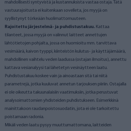
mahdollisesti syntyvistä ja kustannuksista vastaa ostaja. Tätä
vastuurajoitusta ei kuitenkaan sovelleta, jos myyjä on
syyllistynyt törkeään huolimattomuuteen.
Rajoitettu järjestelmä- ja puhdistustakuu.
Kattaa
tilanteet, jossa myyjä on valinnut laitteet annettujen
lähtötietojen pohjalta, jossa on huomioitu mm. tarvittava
vesimäärä, kaivon tyyppi, kiinteistön kulutus- ja käyttäjämäärä,
mahdollinen vaihtelu veden laadussa (ostajan ilmoitus), annettu
kattava vesianalyysi tai lähetetyn vesinäytteen laatu.
Puhdistustakuu koskee vain ja ainoastaan sitä tai niitä
parametrejä, jotka kuuluvat annetun tarjouksen piiriin. Ostajalla
ei ole oikeutta takuunalaisiin vaatimuksiin, jotka perustuvat
analysoimattomien yhdisteiden puhdistukseen. Esimerkkinä
mainittakoon raudanpoistosuodatin, jota ei ole tarkoitettu
poistamaan radonia.
Mikäli veden laatu pysyy muuttumattomana, laitteiden