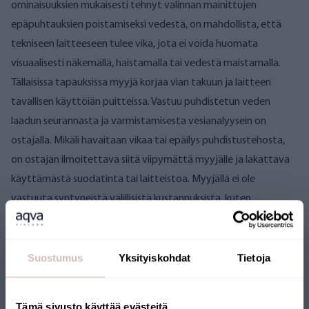
ominaisuuksien mukaisesti tehnyt valinnan mainittujen
epäpuhtauksien poistamiseksi vedestä, on mahdollista, että
tekniseen laitteeseen tulee vika, jota ei voida huomata
visuaalisesti näkemällä, haistamalla tai vedestä maistamalla.
Tällaisissa tapauksissa myyjä korjaa vian takuun ja laitteen
tavallisen käyttöiän puitteissa. Vastuu puhdistetun veden
laadun seurannasta ja varmistamisesta vesianalyysein on
ostajalla. Mikäli havaitaan vikaa tai epäilys puhdistustehosta,
on ostajan ilmoitettava siitä viipymättä myyjälle ja lakattava
käyttämästä suodatinta tai laitteistoa. Myyjällä ei ole
vastuuta syntyneistä välillisistä kustannuksista, kuten
terveystarkastuksista tai lääkärikäynneistä.
Myyjä on vastuussa tekemistään laitevalintavirheistä tai
puutteellisesti tulkituista analyysituloksista, joiden seurauksena
Suostumus
Yksityiskohdat
Tietoja
luvattua puhdistustulosta ei voida saavuttaa. Myyjä pyrkii
ensisijaisesti saattamaan toimitetun laitteiston
Tämä sivusto käyttää evästeitä