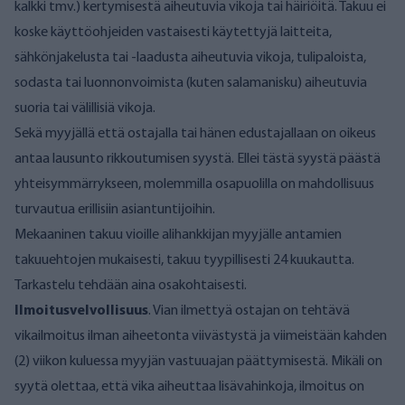
kalkki tmv.) kertymisestä aiheutuvia vikoja tai häiriöitä. Takuu ei
koske käyttöohjeiden vastaisesti käytettyjä laitteita,
sähkönjakelusta tai -laadusta aiheutuvia vikoja, tulipaloista,
sodasta tai luonnonvoimista (kuten salamanisku) aiheutuvia
suoria tai välillisiä vikoja.
Sekä myyjällä että ostajalla tai hänen edustajallaan on oikeus
antaa lausunto rikkoutumisen syystä. Ellei tästä syystä päästä
yhteisymmärrykseen, molemmilla osapuolilla on mahdollisuus
turvautua erillisiin asiantuntijoihin.
Mekaaninen takuu vioille alihankkijan myyjälle antamien
takuuehtojen mukaisesti, takuu tyypillisesti 24 kuukautta.
Tarkastelu tehdään aina osakohtaisesti.
Ilmoitusvelvollisuus
. Vian ilmettyä ostajan on tehtävä
vikailmoitus ilman aiheetonta viivästystä ja viimeistään kahden
(2) viikon kuluessa myyjän vastuuajan päättymisestä. Mikäli on
syytä olettaa, että vika aiheuttaa lisävahinkoja, ilmoitus on