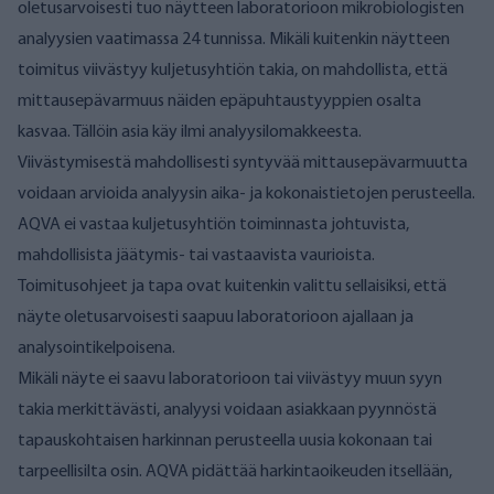
oletusarvoisesti tuo näytteen laboratorioon mikrobiologisten
analyysien vaatimassa 24 tunnissa. Mikäli kuitenkin näytteen
toimitus viivästyy kuljetusyhtiön takia, on mahdollista, että
mittausepävarmuus näiden epäpuhtaustyyppien osalta
kasvaa. Tällöin asia käy ilmi analyysilomakkeesta.
Viivästymisestä mahdollisesti syntyvää mittausepävarmuutta
voidaan arvioida analyysin aika- ja kokonaistietojen perusteella.
AQVA ei vastaa kuljetusyhtiön toiminnasta johtuvista,
mahdollisista jäätymis- tai vastaavista vaurioista.
Toimitusohjeet ja tapa ovat kuitenkin valittu sellaisiksi, että
näyte oletusarvoisesti saapuu laboratorioon ajallaan ja
analysointikelpoisena.
Mikäli näyte ei saavu laboratorioon tai viivästyy muun syyn
takia merkittävästi, analyysi voidaan asiakkaan pyynnöstä
tapauskohtaisen harkinnan perusteella uusia kokonaan tai
tarpeellisilta osin. AQVA pidättää harkintaoikeuden itsellään,