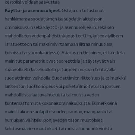
kestoikä voidaan saavuttaa.
Käyttö- ja asennusohjeet
. Ostaja on tutustunut
hankkimansa suodattimen tai suodatinlaitteiston
ominaisuuksiin sekä käyttö- ja asennusohjeisiin, sekä sen
mahdolliseen vedenpuhdistuskapasiteettiin, kuten ajalliseen
litratuottoon tai maksimivirtaamaan (litraa minuutissa,
tunnissa tai vuorokaudessa). Asiakas on tietoinen, että edellä
mainitut parametrit ovat teoreettisia ja täyttyvät vain
säännöllisellä laitehuollolla ja tarpeen mukaan tehtävällä
suodattimien vaihdolla. Suodattimien riittoisuus ja esimerkiksi
laitteiston tuottonopeus voi poiketa ilmoitetusta johtuen
mahdollisista laatuvaihteluista tai muista veden
tuntemattomista kokonaisominaisuuksista. Esimerkkeinä
mainittakoon suolapitoisuuden, raudan, mangaanin tai
humuksen vaihtelu, pohjaveden tason muutokset,
kulutusmäärien muutokset tai muista luonnonilmiöistä