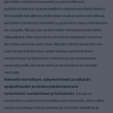
laitteiden toimimattomuudesta, puutteellisesta
puhdistustehosta tai puutteellisista viranomaisohjeistuksista.
Terveydelle haitallisten yhdisteiden osalta osoitusvelvollisuus
laitteiden toimimattomuudesta, pysyvästä viasta tai haitasta
on ostajalla. Myyjä vastaa laitteiden toiminnasta laitteiden
takuuaikana sekä muutoin hyvän tavan mukaisesti oletetun
laitteiden kestoiän puitteissa. Myyjän toimittaman laitteen
tuottaman puhdistetun veden laadun varmistaminen,
suodattimen tai laitteiston toiminta ja sen seuraaminen
vesianalyyseillä, riittävän usein ja tarvittaessa on ostajan
vastuulla.
Ihmiselle haitalliset, näkymättömät ja näkyvät
epäpuhtaudet ja niiden puhdistamiseen
tarkoitetut suodattimet ja laitteistot
. Ostaja on
suodatinta tai laitteistoa hankkiessaan tietoinen, että vaikka
myyjä on parhaan tietämyksensä ja tuotteen tekniikan ja