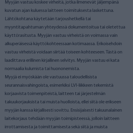
Myyjän vastuu koskee virheitä, jotka ilmenevät jäljempänä
kuvatun ajan kuluessa laitteen toimituksesta laskettuna.
Lähtökohtana käytetään tarjoushetkellä tai
myyntitapahtuman yhteydessä dokumentoitua tai oletettua
käyttörasitusta. Myyjän vastuu virheistä on voimassa vain
alkuperäisessä käyttökohteessaan kotimaassa. Erikoisehdoin
vastuu virheistä voidaan siirtää toiseen kohteeseen. Tästä on
laadittava erillinen kirjallinen selvitys. Myyjän vastuu ei kata
normaalia kulumista tai huononemista.
Myyjä ei myöskään ole vastuussa taloudellisista
seurannaisvahingoista, esimerkiksi LVI-liikkeen tekemistä
korjaavista toimenpiteistä, laitteen tai järjestelmän
takuukorjauksista tai muista huolloista, ellei siitä ole erikseen
myyjän kanssa kirjallisesti sovittu. Ensisijaisesti takuunalainen
laitekorjaus tehdään myyjän toimipisteessä, jolloin laitteen
irrottamisesta ja toimittamisesta sekä siitä ja muista