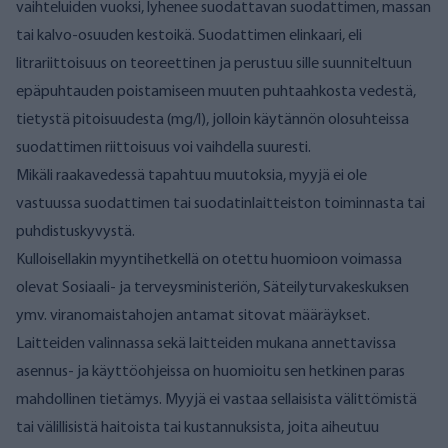
vaihteluiden vuoksi, lyhenee suodattavan suodattimen, massan
tai kalvo-osuuden kestoikä. Suodattimen elinkaari, eli
litrariittoisuus on teoreettinen ja perustuu sille suunniteltuun
epäpuhtauden poistamiseen muuten puhtaahkosta vedestä,
tietystä pitoisuudesta (mg/l), jolloin käytännön olosuhteissa
suodattimen riittoisuus voi vaihdella suuresti.
Mikäli raakavedessä tapahtuu muutoksia, myyjä ei ole
vastuussa suodattimen tai suodatinlaitteiston toiminnasta tai
puhdistuskyvystä.
Kulloisellakin myyntihetkellä on otettu huomioon voimassa
olevat Sosiaali- ja terveysministeriön, Säteilyturvakeskuksen
ymv. viranomaistahojen antamat sitovat määräykset.
Laitteiden valinnassa sekä laitteiden mukana annettavissa
asennus- ja käyttöohjeissa on huomioitu sen hetkinen paras
mahdollinen tietämys. Myyjä ei vastaa sellaisista välittömistä
tai välillisistä haitoista tai kustannuksista, joita aiheutuu