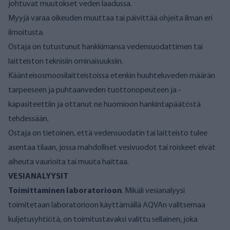
johtuvat muutokset veden laadussa.
Myyjä varaa oikeuden muuttaa tai päivittää ohjeita ilman eri
ilmoitusta.
Ostaja on tutustunut hankkimansa vedensuodattimen tai
laitteiston teknisiin ominaisuuksiin.
Käänteisosmoosilaitteistoissa etenkin huuhteluveden määrän
tarpeeseen ja puhtaanveden tuottonopeuteen ja -
kapasiteettiin ja ottanut ne huomioon hankintapäätöstä
tehdessään.
Ostaja on tietoinen, että vedensuodatin tai laitteisto tulee
asentaa tilaan, jossa mahdolliset vesivuodot tai roiskeet eivät
aiheuta vaurioita tai muuta haittaa.
VESIANALYYSIT
Toimittaminen laboratorioon
. Mikäli vesianalyysi
toimitetaan laboratorioon käyttämällä AQVAn valitsemaa
kuljetusyhtiötä, on toimitustavaksi valittu sellainen, joka