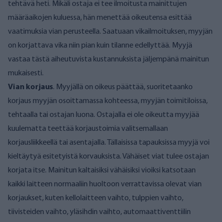
tehtävä heti. Mikäli ostaja ei tee ilmoitusta mainittujen
määräaikojen kuluessa, hän menettää oikeutensa esittää
vaatimuksia vian perusteella. Saatuaan vikailmoituksen, myyjän
on korjattava vika niin pian kuin tilanne edellyttää. Myyjä
vastaa tästä aiheutuvista kustannuksista jäljempänä mainitun
mukaisesti.
Vian korjaus
. Myyjällä on oikeus päättää, suoritetaanko
korjaus myyjän osoittamassa kohteessa, myyjän toimitiloissa,
tehtaalla tai ostajan luona. Ostajalla ei ole oikeutta myyjää
kuulematta teettää korjaustoimia valitsemallaan
korjausliikkeellä tai asentajalla. Tällaisissa tapauksissa myyjä voi
kieltäytyä esitetyistä korvauksista. Vähäiset viat tulee ostajan
korjata itse. Mainitun kaltaisiksi vähäisiksi vioiksi katsotaan
kaikki laitteen normaaliin huoltoon verrattavissa olevat vian
korjaukset, kuten kellolaitteen vaihto, tulppien vaihto,
tiivisteiden vaihto, yläsihdin vaihto, automaattiventtiilin