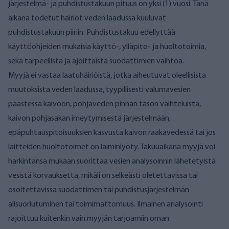
järjestelmä- ja puhdistustakuun pituus on yksi (1) vuosi. Tänä
aikana todetut häiriöt veden laadussa kuuluvat
puhdistustakuun piiriin. Puhdistustakuu edellyttää
käyttöohjeiden mukaisia käyttö-, ylläpito- ja huoltotoimia,
sekä tarpeellista ja ajoittaista suodattimien vaihtoa.
Myyjä ei vastaa laatuhäiriöistä, jotka aiheutuvat oleellisista
muutoksista veden laadussa, tyypillisesti valumavesien
päästessä kaivoon, pohjaveden pinnan tason vaihteluista,
kaivon pohjasakan imeytymisestä järjestelmään,
epäpuhtauspitoisuuksien kasvusta kaivon raakavedessä tai jos
laitteiden huoltotoimet on laiminlyöty. Takuuaikana myyjä voi
harkintansa mukaan suorittaa vesien analysoinnin lähetetyistä
vesistä korvauksetta, mikäli on selkeästi oletettavissa tai
osoitettavissa suodattimen tai puhdistusjärjestelmän
alisuoriutuminen tai toimimattomuus. Ilmainen analysointi
rajoittuu kuitenkin vain myyjän tarjoamiin oman