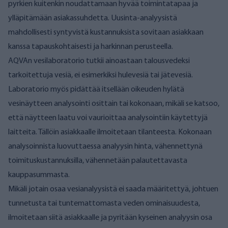
pyrkien kuitenkin noudattamaan hyvää toimintatapaa ja
ylläpitämään asiakassuhdetta. Uusinta-analyysistä
mahdollisesti syntyvistä kustannuksista sovitaan asiakkaan
kanssa tapauskohtaisesti ja harkinnan perusteella.
AQVAn vesilaboratorio tutkii ainoastaan talousvedeksi
tarkoitettuja vesiä, ei esimerkiksi hulevesiä tai jätevesiä.
Laboratorio myös pidättää itsellään oikeuden hylätä
vesinäytteen analysointi osittain tai kokonaan, mikäli se katsoo,
että näytteen laatu voi vaurioittaa analysointiin käytettyjä
laitteita. Tällöin asiakkaalle ilmoitetaan tilanteesta. Kokonaan
analysoinnista luovuttaessa analyysin hinta, vähennettynä
toimituskustannuksilla, vähennetään palautettavasta
kauppasummasta.
Mikäli jotain osaa vesianalyysistä ei saada määritettyä, johtuen
tunnetusta tai tuntemattomasta veden ominaisuudesta,
ilmoitetaan siitä asiakkaalle ja pyritään kyseinen analyysin osa