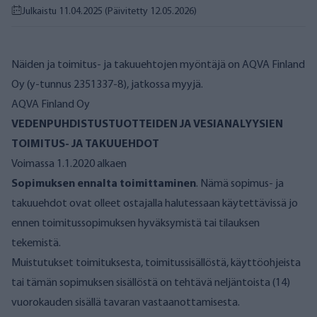
Julkaistu 11.04.2025
(Päivitetty 12.05.2026)
Näiden ja toimitus- ja takuuehtojen myöntäjä on AQVA Finland
Oy (y-tunnus 2351337-8), jatkossa myyjä.
AQVA Finland Oy
VEDENPUHDISTUSTUOTTEIDEN JA VESIANALYYSIEN
TOIMITUS- JA TAKUUEHDOT
Voimassa 1.1.2020 alkaen
Sopimuksen ennalta toimittaminen
. Nämä sopimus- ja
takuuehdot ovat olleet ostajalla halutessaan käytettävissä jo
ennen toimitussopimuksen hyväksymistä tai tilauksen
tekemistä.
Muistutukset toimituksesta, toimitussisällöstä, käyttöohjeista
tai tämän sopimuksen sisällöstä on tehtävä neljäntoista (14)
vuorokauden sisällä tavaran vastaanottamisesta.