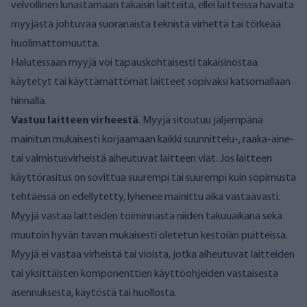
velvollinen lunastamaan takaisin laitteita, ellei laitteissa havaita
myyjästä johtuvaa suoranaista teknistä virhettä tai törkeää
huolimattomuutta.
Halutessaan myyjä voi tapauskohtaisesti takaisinostaa
käytetyt tai käyttämättömät laitteet sopivaksi katsomallaan
hinnalla.
Vastuu laitteen virheestä
. Myyjä sitoutuu jäljempänä
mainitun mukaisesti korjaamaan kaikki suunnittelu-, raaka-aine-
tai valmistusvirheistä aiheutuvat laitteen viat. Jos laitteen
käyttörasitus on sovittua suurempi tai suurempi kuin sopimusta
tehtäessä on edellytetty, lyhenee mainittu aika vastaavasti.
Myyjä vastaa laitteiden toiminnasta niiden takuuaikana sekä
muutoin hyvän tavan mukaisesti oletetun kestoiän puitteissa.
Myyjä ei vastaa virheistä tai vioista, jotka aiheutuvat laitteiden
tai yksittäisten komponenttien käyttöohjeiden vastaisesta
asennuksesta, käytöstä tai huollosta.