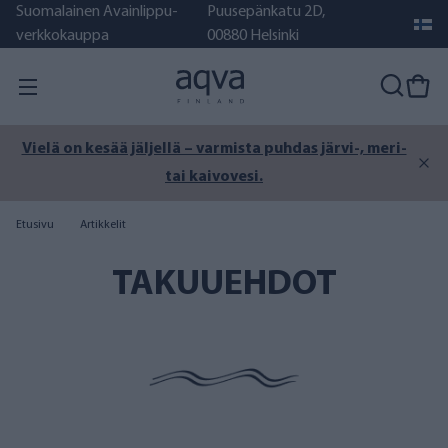
Suomalainen Avainlippu-
Puusepänkatu 2D,
verkkokauppa
00880 Helsinki
Vielä on kesää jäljellä – varmista puhdas järvi-, meri-
tai kaivovesi.
Etusivu
Artikkelit
TAKUUEHDOT