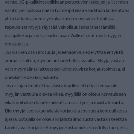
vaihto, JG-pikaliitintekniikkaan perustuvien letkujen ja liittimien
vaihto jne. Kaikissa näissä toimenpiteissä vaaditaan korkeintaan
yhtä tai kahta perustyökalua kuten ruuviavain. Tällaisissa
tapauksissa myyjä täyttää velvollisuutensa lähettämällä
ostajalle korjatun tai uuden osan. Vialliset osat ovat myyjän
omaisuutta.
Jos viallisen osan irrotus ja jälleenasennus edellyttää erityistä
ammattitaitoa, myyjän on huolehdittava siitä. Myyjä vastaa
vain myymäänsä laitteeseen kohdistuvista korjaustoimista, ei
oheislaitteiden korjauksista.
Jos ostajan ilmoitettua viasta käy ilmi, ettei laitteessa ole
myyjän vastuulla olevaa vikaa, myyjällä on oikeus korvaukseen
vikailmoituksen hänelle aiheuttamista työ- ja muista kuluista.
Ellei myyjä tee takuunalaisia korjauksia sovitussa kohtuullisessa
ajassa, ostajalla on oikeus kirjallista ilmoitusta vastaan teettää
tarvittavat korjaukset myyjän kustannuksella edellyttäen, että