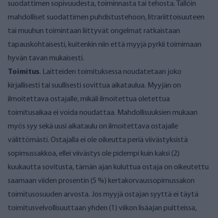
suodattimen sopivuudesta, toiminnasta tai tehosta. Tällöin
mahdolliset suodattimen puhdistustehoon, litrariittoisuuteen
tai muuhun toimintaan liittyvät ongelmat ratkaistaan
tapauskohtaisesti, kuitenkin niin että myyjä pyrkii toimimaan
hyvän tavan mukaisesti.
Toimitus
. Laitteiden toimituksessa noudatetaan joko
kirjallisesti tai suullisesti sovittua aikataulua. Myyjän on
ilmoitettava ostajalle, mikäli ilmoitettua oletettua
toimitusaikaa ei voida noudattaa. Mahdollisuuksien mukaan
myös syy sekä uusi aikataulu on ilmoitettava ostajalle
välittömästi. Ostajalla ei ole oikeutta periä viivästyksistä
sopimussakkoa, ellei viivästys ole pidempi kuin kaksi (2)
kuukautta sovitusta, tämän ajan kuluttua ostaja on oikeutettu
saamaan viiden prosentin (5 %) kertakorvaussopimussakon
toimitusosuuden arvosta. Jos myyjä ostajan syyttä ei täytä
toimitusvelvollisuuttaan yhden (1) viikon lisäajan puitteissa,