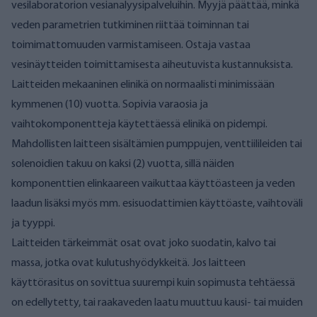
vesilaboratorion vesianalyysipalveluihin. Myyjä päättää, minkä
veden parametrien tutkiminen riittää toiminnan tai
toimimattomuuden varmistamiseen. Ostaja vastaa
vesinäytteiden toimittamisesta aiheutuvista kustannuksista.
Laitteiden mekaaninen elinikä on normaalisti minimissään
kymmenen (10) vuotta. Sopivia varaosia ja
vaihtokomponentteja käytettäessä elinikä on pidempi.
Mahdollisten laitteen sisältämien pumppujen, venttiilileiden tai
solenoidien takuu on kaksi (2) vuotta, sillä näiden
komponenttien elinkaareen vaikuttaa käyttöasteen ja veden
laadun lisäksi myös mm. esisuodattimien käyttöaste, vaihtoväli
ja tyyppi.
Laitteiden tärkeimmät osat ovat joko suodatin, kalvo tai
massa, jotka ovat kulutushyödykkeitä. Jos laitteen
käyttörasitus on sovittua suurempi kuin sopimusta tehtäessä
on edellytetty, tai raakaveden laatu muuttuu kausi- tai muiden