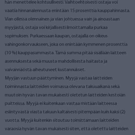
hän menettelee kohtuullisesti. Vaihtoehtoisesti ostaja voi
vaatia hinnanalennusta enintään 15 prosenttia kauppahinnasta.
Vian ollessa olennainen ja vian johtuessa vain ja ainoastaan
myyjästä, ostaja voi kirjallisesti ilmoittamalla purkaa
sopimuksen. Purkaessaan kaupan, ostajalla on oikeus
vahingonkorvaukseen, joka on enintään kymmenen prosenttia
(10 %) kauppasummasta. Tämä summa pitää sisällään laitteen
asennuksesta sekä muusta mahdollisesta haitasta ja
vaivannäöstä aiheutuneet kustannukset.
Myyjän vastuun päättyminen. Myyjä vastaa laitteiden
toiminnasta laitteiden voimassa olevana takuuaikana sekä
muutoin hyvän tavan mukaisesti oletetun laitteiden kestoiän
puitteissa. Myyjä ei kuitenkaan vastaa mistään laitteessa
esiintyvästä viasta takuun kaltaisesti pitempään kuin kaksi (2)
vuotta. Myyjä kuitenkin sitoutuu toimittamaan laitteiden
varaosia hyvän tavan mukaisesti siten, että oletettu laitteiden