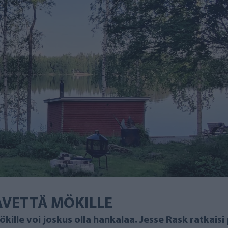
AVETTÄ MÖKILLE
lle voi joskus olla hankalaa. Jesse Rask ratkais