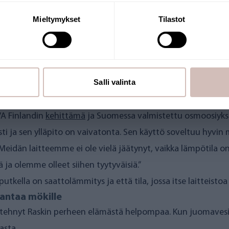
Jatka
Mieltymykset
Tilastot
Salli valinta
staa järviveden juomakäyttöön
nen Raskin mökille asennettiin, on nimeltään
AQVA SAIMAA
.