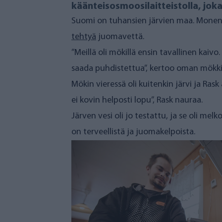
käänteisosmoosilaitteistolla, jok
Suomi on tuhansien järvien maa. Monen m
tehtyä
juomavettä.
”Meillä oli mökillä ensin tavallinen kaiv
saada puhdistettua”, kertoo oman mökkins
Mökin vieressä oli kuitenkin järvi ja Ras
ei kovin helposti lopu”, Rask nauraa.
Järven vesi oli jo testattu, ja se oli m
on terveellistä ja juomakelpoista.