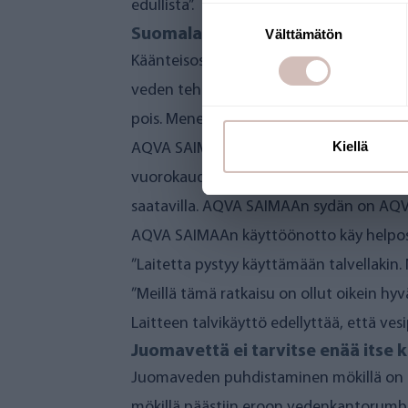
edullista”.
Suostumuksen
Välttämätön
valinta
Kiellä
Suomalainen AQVA SAIMAA puhdi
Käänteisosmoosilaitekokonaisuus, jollai