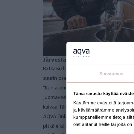
Järvestä saa puhdasta juomavettä
Ratkaisu löytyi AQVA Finlandin käänteiso
Suostumus
suurin osa laitteista mahtui kätevästi sa
”Kun asennuksen jälkeen otimme näyttee
Tämä sivusto käyttää eväste
juomavesilaatuista. Aikaisemmin kaivoved
Käytämme evästeitä tarjoama
kaivaa. Tämä ei ole mikään niin suuri in
ja kävijämäärämme analysoim
AQVA Finlandin laitteistossa on useita s
kumppaneillemme tietoja siitä
olet antanut heille tai joita o
pitkä eikä laitteen ylläpidosta tarvitse