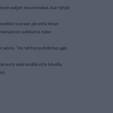
en veden epäpuhtaudet huuhtoutuvat
n mukaan se tuottaa järvivedestä
a sitä on kulutuspiikkien aikana varmasti
kkö.
 myös kausiluontoiseen mökkikäyttöön.
älillä ollut -20 astetta”, Rask sanoo.
a säilytetään, on lämmin läpi talven.
koi tulla puhtaana järvestä, Raskin
i myös paljon muoviroskaa, kun tyhjiä
merkiksi suoraan järvestä ilman