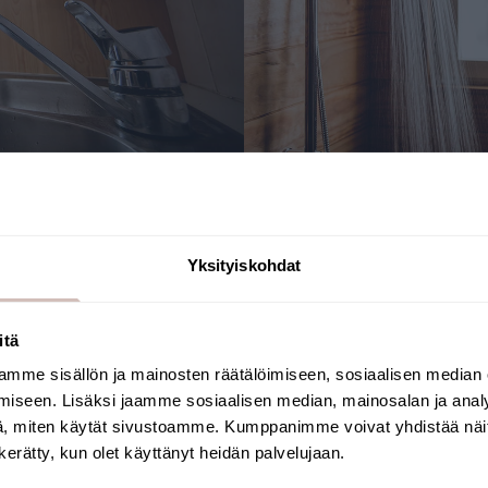
 yllättävän helposti
smoosilaitteistosta, joka asennettiin Raskin mökille. Asennus
Yksityiskohdat
unan lauteiden alle piiloon.
t uudesta järvestä puhdistetusta juomavedestä se oli täysi
itä
essä maistui rauta”, Rask sanoo. ”Kyllä tätä voi vain suosit
mme sisällön ja mainosten räätälöimiseen, sosiaalisen median
vestointi – paljon edullisempi vaihtoehto kuin uuden kaivon
Valitse toimitusmaa ja kieli jatkaaksesi
iseen. Lisäksi jaamme sosiaalisen median, mainosalan ja analy
Toimitusmaa
Kieli
uodatusvaiheita, joiden läpi vesi kulkee. Suodattimien vaih
, miten käytät sivustoamme. Kumppanimme voivat yhdistää näitä t
n kerätty, kun olet käyttänyt heidän palvelujaan.
 juuri huolehtia. Kuten Rask asiaa luonnehtii, järviveden m