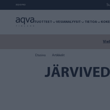
S
TUOTTEET
VESIANALYYSIT
TIETOA
KOKE
Viel
Etusivu
Artikkelit
JÄRVIVED