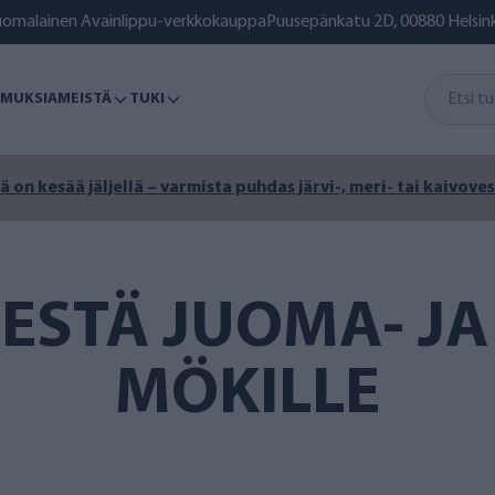
uomalainen Avainlippu-verkkokauppa
Puusepänkatu 2D, 00880 Helsink
MUKSIA
MEISTÄ
TUKI
ä on kesää jäljellä – varmista puhdas järvi-, meri- tai kaivoves
ESTÄ JUOMA- JA
MÖKILLE