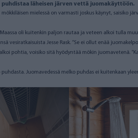
a puhdistaa läheisen järven vettä juomakäyttöön.
ökkiläisen mielessä on varmasti joskus käynyt, saisiko järv
o. Maassa oli kuitenkin paljon rautaa ja veteen alkoi tulla 
ä vesiratkaisuista Jesse Rask. ”Se ei ollut enää juomakelpoi
k alkoi pohtia, voisiko sitä hyödyntää mökin juomavetenä. ”K
elko puhdasta. Juomavedessä melko puhdas ei kuitenkaan yleens