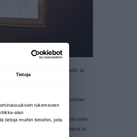
työt kävivät helposti ja nopeasti, ja
Tietoja
n puhdasta ja kaikin puolin
ella mökkikäyttöön. Ei tarvitse mitään
 ominaisuuksien tukemiseen
 kaivaminen!”
tiikka-alan
toväli on kuitenkin mökkikäytössä usein
ietoja muihin tietoihin, joita
uuttaminen juomavedeksi on ”helppoa ja