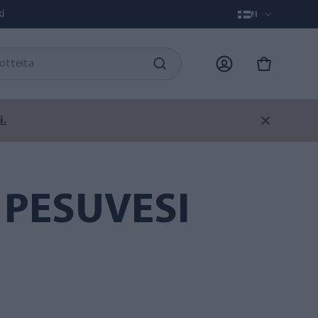
i
FI
i.
 PESUVESI