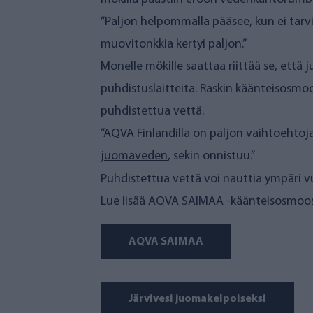
veden tehokkain puhdistustekniikka. Su
pois. Menetelmä takaa veden hygieenise
AQVA SAIMAA ei käytä lainkaan sähköä va
vuorokaudessa jopa 960–2520 litraa juoma
saatavilla.
AQVA SAIMAAn
sydän on AQV
AQVA SAIMAAn käyttöönotto käy helposti
”
Laitetta pystyy käyttämään talvellakin. M
”Meillä tämä ratkaisu on ollut oikein hyv
Laitteen talvikäyttö edellyttää, että vesi
Juomavettä ei tarvitse enää itse 
Juomaveden puhdistaminen mökillä on te
mökillä päästiin eroon vedenkantorumb
”Paljon helpommalla pääsee, kun ei tarv
muovitonkkia kertyi paljon.”
Monelle mökille saattaa riittää se, että