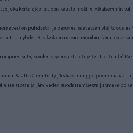
odattimen läpi pääsevät vain puhtaat vesimolekyylit, jot
n laadun.
an se toimii pelkän järvivesipumpun paineella, ja tilantee
kelpoista vettä. Se varastoi vettä 200 litran tankkiin, jott
A Finlandin
kehittämä
ja Suomessa valmistettu osmoosiyksi
 ja sen ylläpito on vaivatonta. Sen käyttö soveltuu hyvin
eidän laitteemme ei ole vielä jäätynyt, vaikka lämpötila on v
ä ja olemme olleet siihen tyytyväisiä.”
putkella on saattolämmitys ja että tila, jossa itse laitteisto
kantaa mökille
hnyt Raskin perheen elämästä helpompaa. Kun juomavesi al
asta.
itse joka kerta ajaa kaupan kautta mökille. Aikaisemmin tul
 juomavesi on puhdasta, ja pesuvesi saatetaan yhä tuoda esi