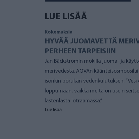
puhdistuslaitteita. Raskin käänteisosmoo
puhdistettua vettä.
”AQVA Finlandilla on paljon vaihtoehtoja
juomaveden
, sekin onnistuu.”